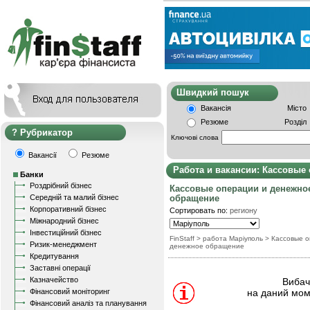
Швидкий пошу
Вакансія
Місто
Резюме
Розділ
Рубрикатор
Ключові слова
Вакансії
Резюме
Работа и вакансии: Кассовые
Банки
Роздрібний бізнес
Кассовые операции и денежно
Середній та малий бізнес
обращение
Корпоративний бізнес
Сортировать по:
региону
Міжнародний бізнес
Інвестиційний бізнес
FinStaff
> работа Маріуполь
>
Кассовые о
Ризик-менеджмент
денежное обращение
Кредитування
Заставні операції
Казначейство
Вибачт
Фінансовий моніторинг
на даний мом
Фінансовий аналіз та планування