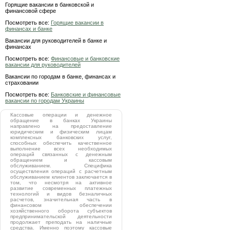
Горящие вакансии в банковской и
финансовой сфере
Посмотреть все:
Горящие вакансии в
финансах и банке
Вакансии для руководителей в банке и
финансах
Посмотреть все:
Финансовые и банковские
вакансии для руководителей
Вакансии по городам в банке, финансах и
страховании
Посмотреть все:
Банковские и финансовые
вакансии по городам Украины
Кассовые операции и денежное
обращение в банках Украины
направлено на предоставление
юридическим и физическим лицам
комплексных банковских услуг,
способных обеспечить качественное
выполнение всех необходимых
операций связанных с денежным
обращением и кассовым
обслуживанием. Специфика
осуществления операций с расчетным
обслуживанием клиентов заключается в
том, что несмотря на активное
развитие современных платежных
технологий и видов безналичных
расчетов, значительная часть в
финансовом обеспечении
хозяйственного оборота субъектов
предпринимательской деятельности
продолжает преподать на наличные
средства. Именно поэтому кассовые