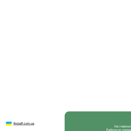
finstaff.com.ua
На главну
Работа по город