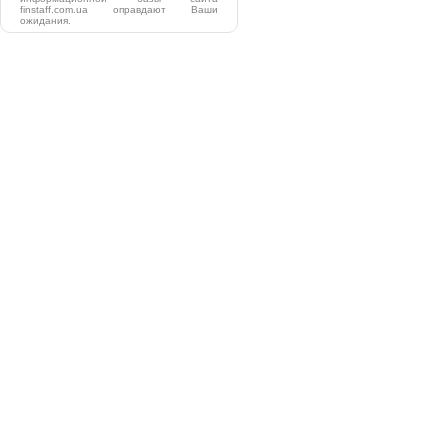
finstaff.com.ua оправдают Ваши
ожидания.