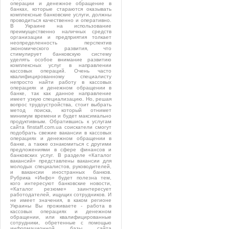
операции и денежное обращение в
банках, которые стараются оказывать
комплексные банковские услуги, должны
проводиться качественно и оперативно.
В Украине на использование
преимущественно наличных средств
организации и предприятия толкает
неопределенность перспектив
экономического развития, что
стимулирует банковскую систему
уделять особое внимание развитию
комплексных услуг в направлении
кассовых операций. Очень часто
квалифицированному специалисту
непросто найти работу в кассовых
операциях и денежном обращении в
банке, так как данное направление
имеет узкую специализацию. Но, решая
вопрос трудоустройства, стоит выбрать
метод поиска, который отнимет
минимум времени и будет максимально
продуктивным. Обратившись к услугам
сайта finstaff.com.ua соискатели смогут
подобрать свежие вакансии в кассовых
операциях и денежном обращении в
банке, а также ознакомиться с другими
предложениями в сфере финансов и
банковских услуг. В разделе «Каталог
вакансий» представлены вакансии для
молодых специалистов, руководителей,
и вакансии иностранных банков.
Рубрика «Инфо» будет полезна тем,
кого интересуют банковские новости,
«Каталог резюме» заинтересует
работодателей, ищущих сотрудников. И
не имеет значения, в каком регионе
Украины Вы проживаете - работа в
кассовых операциях и денежном
обращении, или квалифицированные
сотрудники, обретенные с помощью
информационной базы сайта