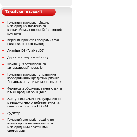
Термінові вакансії
Головний економіст Відділу
міжнародних платежів та
казначейських операцій (валютний
контроль)
Керівник проєктів і програм (small
business product owner)
Аналітик Б2 (Analyst B2)
Директор відділення Банку
Фахівець з оптимізації та
автоматизації проєктів
Головний економіст управління
корпоративних кредитних ризиків
Департаменту ризик-менеджменту
Фахівець з обслуговування клієнтів
в міжнародний банк (Київ)
Заступник начальника управління
методологічного забезпечення та
навчання з питань ПВК/ФТ
Аудитор
Головний економіст відділу по
взаємодії з національними та
міжнародними платіжними
системами