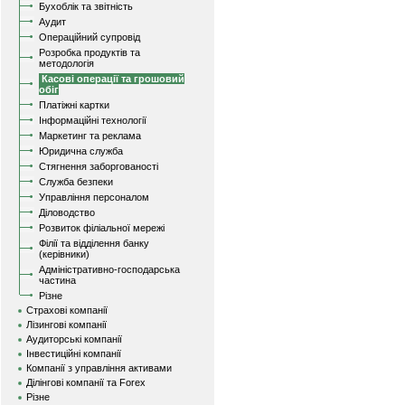
Бухоблік та звітність
Аудит
Операційний супровід
Розробка продуктів та
методологія
Касові операції та грошовий
обіг
Платіжні картки
Інформаційні технології
Маркетинг та реклама
Юридична служба
Стягнення заборгованості
Служба безпеки
Управління персоналом
Діловодство
Розвиток філіальної мережі
Філії та відділення банку
(керівники)
Адміністративно-господарська
частина
Різне
Страхові компанії
Лізингові компанії
Аудиторські компанії
Інвестиційні компанії
Компанії з управління активами
Ділінгові компанії та Forex
Різне