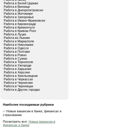
Работа в Белой Церкви
Работа в Виннице
Работа в Днепропетровске
Работа в Житомире
Работа в Запорожье
Работа в Ивано-Франковске
Работа в Кировограде
Работа в Кременчуге
Работа в Кривом Роге
Работа в Луцке
Работа во Львове
Работа в Мариуполе
Работа в Николаеве
Работа в Одессе
Работа в Полтаве
Работа в Ровно
Работа в Сумах
Работа в Тернополе
Работа в Ужгороде
Работа в Харькове
Работа в Херсоне
Работа в Хмельницком
Работа в Черкассах
Работа в Чернигове
Работа в Черновцах
Работа в Других городах
Наиболее посещаемые рубрики
✅ Новые вакансии в банке, финансах и
страховании
Посмотреть все:
Новые вакансии в
финансах и банке