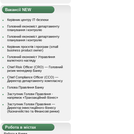
Вакансії NEW
Керівник центру ІТ-безпеки
Головний економіст департаменту
планування і контролю
Головний економіст департаменту
планування і контролю
Керівник проєктів і програм (small
business product owner)
Головний економіст Управління
валютного нагляду
Chief Risk Officer (CRO) — Головний
ризик-менеджер Банку
Chief Compliance Officer (CCO) —
Директор департаменту комплаєнсу
Голова Правління Банку
Заступник Голови Правління -
напрямок «Транзакційний бізнес»
Заступник Голови Правління —
Директор інвестиційного бізнесу
(Казначейство та Фінансові ринки)
Робота в містах
Работа в Киеве