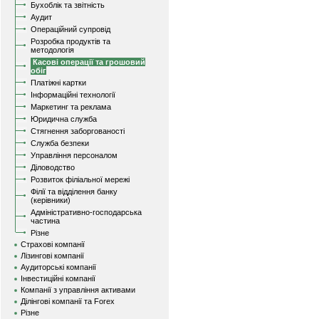
Бухоблік та звітність
Аудит
Операційний супровід
Розробка продуктів та
методологія
Касові операції та грошовий
обіг
Платіжні картки
Інформаційні технології
Маркетинг та реклама
Юридична служба
Стягнення заборгованості
Служба безпеки
Управління персоналом
Діловодство
Розвиток філіальної мережі
Філії та відділення банку
(керівники)
Адміністративно-господарська
частина
Різне
Страхові компанії
Лізингові компанії
Аудиторські компанії
Інвестиційні компанії
Компанії з управління активами
Ділінгові компанії та Forex
Різне