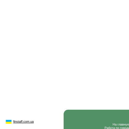
finstaff.com.ua
На главну
Работа по город