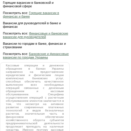
Горящие вакансии в банковской и
финансовой сфере
Посмотреть все:
Горящие вакансии в
финансах и банке
Вакансии для руководителей в банке и
финансах
Посмотреть все:
Финансовые и банковские
вакансии для руководителей
Вакансии по городам в банке, финансах и
страховании
Посмотреть все:
Банковские и финансовые
вакансии по городам Украины
Кассовые операции и денежное
обращение в банках Украины
направлено на предоставление
юридическим и физическим лицам
комплексных банковских услуг,
способных обеспечить качественное
выполнение всех необходимых
операций связанных с денежным
обращением и кассовым
обслуживанием. Специфика
осуществления операций с расчетным
обслуживанием клиентов заключается в
том, что несмотря на активное
развитие современных платежных
технологий и видов безналичных
расчетов, значительная часть в
финансовом обеспечении
хозяйственного оборота субъектов
предпринимательской деятельности
продолжает преподать на наличные
средства. Именно поэтому кассовые