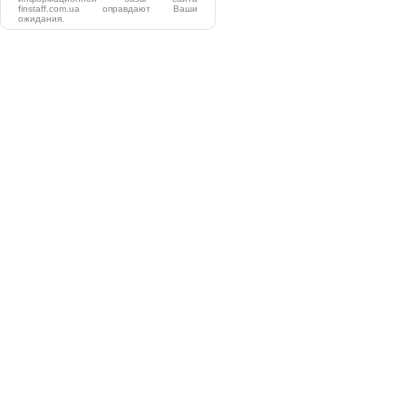
finstaff.com.ua оправдают Ваши
ожидания.