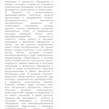
операции и денежное обращение в
банках, которые стараются оказывать
комплексные банковские услуги, должны
проводиться качественно и оперативно.
В Украине на использование
преимущественно наличных средств
организации и предприятия толкает
неопределенность перспектив
экономического развития, что
стимулирует банковскую систему
уделять особое внимание развитию
комплексных услуг в направлении
кассовых операций. Очень часто
квалифицированному специалисту
непросто найти работу в кассовых
операциях и денежном обращении в
банке, так как данное направление
имеет узкую специализацию. Но, решая
вопрос трудоустройства, стоит выбрать
метод поиска, который отнимет
минимум времени и будет максимально
продуктивным. Обратившись к услугам
сайта finstaff.com.ua соискатели смогут
подобрать свежие вакансии в кассовых
операциях и денежном обращении в
банке, а также ознакомиться с другими
предложениями в сфере финансов и
банковских услуг. В разделе «Каталог
вакансий» представлены вакансии для
молодых специалистов, руководителей,
и вакансии иностранных банков.
Рубрика «Инфо» будет полезна тем,
кого интересуют банковские новости,
«Каталог резюме» заинтересует
работодателей, ищущих сотрудников. И
не имеет значения, в каком регионе
Украины Вы проживаете - работа в
кассовых операциях и денежном
обращении, или квалифицированные
сотрудники, обретенные с помощью
информационной базы сайта