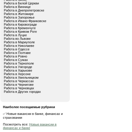
Работа в Белой Церкви
Работа в Виннице
Работа в Днепропетровске
Работа в Житомире
Работа в Запорожье
Работа в Ивано-Франковске
Работа в Кировограде
Работа в Кременчуге
Работа в Кривом Роге
Работа в Луцке
Работа во Львове
Работа в Мариуполе
Работа в Николаеве
Работа в Одессе
Работа в Полтаве
Работа в Ровно
Работа в Сумах
Работа в Тернополе
Работа в Ужгороде
Работа в Харькове
Работа в Херсоне
Работа в Хмельницком
Работа в Черкассах
Работа в Чернигове
Работа в Черновцах
Работа в Других городах
Наиболее посещаемые рубрики
✅ Новые вакансии в банке, финансах и
страховании
Посмотреть все:
Новые вакансии в
финансах и банке