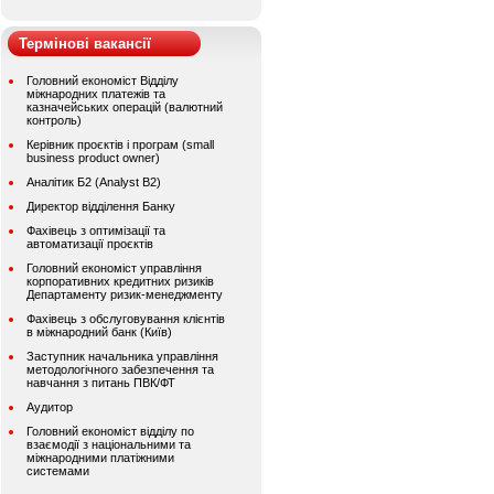
Термінові вакансії
Головний економіст Відділу
міжнародних платежів та
казначейських операцій (валютний
контроль)
Керівник проєктів і програм (small
business product owner)
Аналітик Б2 (Analyst B2)
Директор відділення Банку
Фахівець з оптимізації та
автоматизації проєктів
Головний економіст управління
корпоративних кредитних ризиків
Департаменту ризик-менеджменту
Фахівець з обслуговування клієнтів
в міжнародний банк (Київ)
Заступник начальника управління
методологічного забезпечення та
навчання з питань ПВК/ФТ
Аудитор
Головний економіст відділу по
взаємодії з національними та
міжнародними платіжними
системами