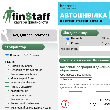
Швидкий пошу
Вакансія
Місто
Резюме
Розділ
Рубрикатор
Ключові слова
Вакансії
Резюме
Работа и вакансии: Кассовые
Банки
Роздрібний бізнес
Кассовые операции и денежно
Середній та малий бізнес
обращение
Корпоративний бізнес
Сортировать по:
региону
Міжнародний бізнес
Інвестиційний бізнес
FinStaff
> работа Нікополь
>
Кассовые оп
Ризик-менеджмент
денежное обращение
Кредитування
Заставні операції
Казначейство
Вибачт
Фінансовий моніторинг
на даний мом
Фінансовий аналіз та планування