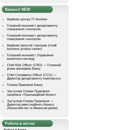
Вакансії NEW
Керівник центру ІТ-безпеки
Головний економіст департаменту
планування і контролю
Головний економіст департаменту
планування і контролю
Керівник проєктів і програм (small
business product owner)
Головний економіст Управління
валютного нагляду
Chief Risk Officer (CRO) — Головний
ризик-менеджер Банку
Chief Compliance Officer (CCO) —
Директор департаменту комплаєнсу
Голова Правління Банку
Заступник Голови Правління -
напрямок «Транзакційний бізнес»
Заступник Голови Правління —
Директор інвестиційного бізнесу
(Казначейство та Фінансові ринки)
Робота в містах
Работа в Киеве