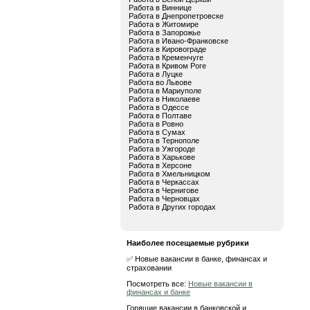
Работа в Виннице
Работа в Днепропетровске
Работа в Житомире
Работа в Запорожье
Работа в Ивано-Франковске
Работа в Кировограде
Работа в Кременчуге
Работа в Кривом Роге
Работа в Луцке
Работа во Львове
Работа в Мариуполе
Работа в Николаеве
Работа в Одессе
Работа в Полтаве
Работа в Ровно
Работа в Сумах
Работа в Тернополе
Работа в Ужгороде
Работа в Харькове
Работа в Херсоне
Работа в Хмельницком
Работа в Черкассах
Работа в Чернигове
Работа в Черновцах
Работа в Других городах
Наиболее посещаемые рубрики
✅ Новые вакансии в банке, финансах и
страховании
Посмотреть все:
Новые вакансии в
финансах и банке
Горящие вакансии в банковской и