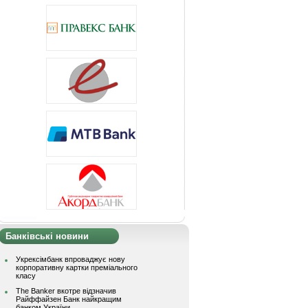
Банківські новини
Укрексімбанк впроваджує нову
корпоративну картки преміального
класу
The Banker вкотре відзначив
Райффайзен Банк найкращим
банком України