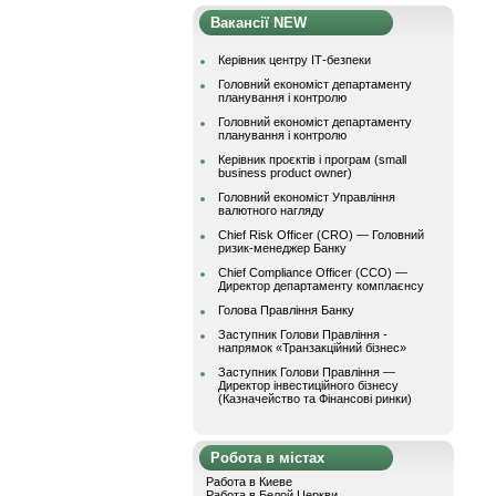
Вакансії NEW
Керівник центру ІТ-безпеки
Головний економіст департаменту
планування і контролю
Головний економіст департаменту
планування і контролю
Керівник проєктів і програм (small
business product owner)
Головний економіст Управління
валютного нагляду
Chief Risk Officer (CRO) — Головний
ризик-менеджер Банку
Chief Compliance Officer (CCO) —
Директор департаменту комплаєнсу
Голова Правління Банку
Заступник Голови Правління -
напрямок «Транзакційний бізнес»
Заступник Голови Правління —
Директор інвестиційного бізнесу
(Казначейство та Фінансові ринки)
Робота в містах
Работа в Киеве
Работа в Белой Церкви