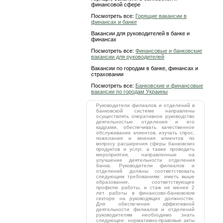
финансовой сфере
Посмотреть все:
Горящие вакансии в
финансах и банке
Вакансии для руководителей в банке и
финансах
Посмотреть все:
Финансовые и банковские
вакансии для руководителей
Вакансии по городам в банке, финансах и
страховании
Посмотреть все:
Банковские и финансовые
вакансии по городам Украины
Руководители филиалов и отделений в
банковской системе направлены
осуществлять оперативное руководство
деятельностью отделения и его
кадрами, обеспечивать качественное
обслуживание клиентов, изучать спрос,
пожелания и мнения клиентов по
вопросу расширения сферы банковских
продуктов и услуг, а также проводить
мероприятия, направленные на
улучшение деятельности отделения
банка. Руководители филиалов и
отделений должны соответствовать
следующим требованиям: иметь выше
образование, соответствующее
профилю работы, и стаж не менее 2
лет работы в финансово-банковском
секторе на руководящих должностях.
Для обеспечения эффективной
деятельности филиалов и отделений
руководителям необходимо знать
следующее: нормативно-правовые акты