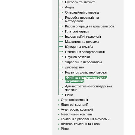
Бухоблік та звітність
Аудит
Операційний супровід
Розробка продуктів та
методологія
Касові операції та грошовий обіг
Платіжні картки
Інформаційні технології
Маркетинг та реклама
Юридична служба
Стягнення заборгованості
Служба безпеки
Управління персоналом
Діловодство
Розвиток філіальної мережі
Філії та відділення банку
(керівники)
Адміністративно-господарська
частина
Різне
Страхові компанії
Лізингові компанії
Аудиторські компанії
Інвестиційні компанії
Компанії з управління активами
Ділінгові компанії та Forex
Різне