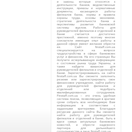
и законы, которые относятся к
деятельности банков, ведомственные
инструкции, приказы и нормативные
документы, касающиеся работы
филиалов банка, нормы и правила
охраны труда, основы экономики,
стратегию деятельности банка и
перспективы развития банковской
системы вцелом. Работа для
руководителей филиалов и отделений в
банке считается достаточно
престижной, именно поэтому многие
соискатели имеющие опыт работы в
данной сфере имеют желание обрести
ее. Сайт finstaff.com.ua
специализируется на вопросе
трудоустройства в сфере банковских
услуг и финансов. На его страницах Вы
получите исчерпывающую информацию
о состоянии рынка труда Украины, а
также найдете вакансии для
руководителей филиалов и отделений в
банке. Зарегистрировавшись на сайте
finstaff.com.ua Вы сможете заполнить
резюме или зарегистрировать свое
финансовое учреждение, найти работу
для руководителей филиалов и
отделений или подобрать
квалифицированных сотрудников.
Finstaff.com.ua – это очень удобная
система поиска, позволяющая в краткие
сроки собрать всю необходимую Вам
информацию в соответствии с
заданными критериями. Благодаря
ресурсам данного сайта Вы сможете
найти работу для руководителей
филиалов и отделений в банке, быть в
курсе самых актуальных банковских
новостей, и обрести надежного
партнера для дальнейшего
сотрудничества в лице finstaff.com.ua.