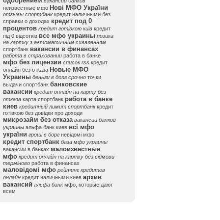
одобрением
вакансии банков
Нові МФО України
неизвестные мфо
отзывы спортбанк
кредит наличными без
кредит под 0
справки о доходах
процентов
кредит готівкою київ
кредит
все мфо украины
під 0 відсотків
позика
на картку з автоматичним схваленням
вакансии в финансах
спортбанк
работа в страховании
работа в банке
мфо без лицензии
список rss
кредит
Новые МФО
онлайн без отказа
Украины
деньги в долг срочно
точки
банковские
выдачи спортбанк
вакансии
кредит онлайн на карту без
работа в банке
отказа
карта спортбанк
киев
кредитный лимит спортбанк
кредит
готівкою без довідки про доходи
микрозайм без отказа
вакансии банков
всі мфо
украины
альфа банк киев
україни
гроші в борг
невідомі мфо
кредит спортбанк
база мфо украины
малоизвестные
вакансии в банках
мфо
кредит онлайн на картку без відмови
терміново
работа в финансах
маловідомі мфо
рейтинг кредитов
архив
онлайн
кредит наличными киев
вакансий
альфа банк
мфо, которые дают
всем