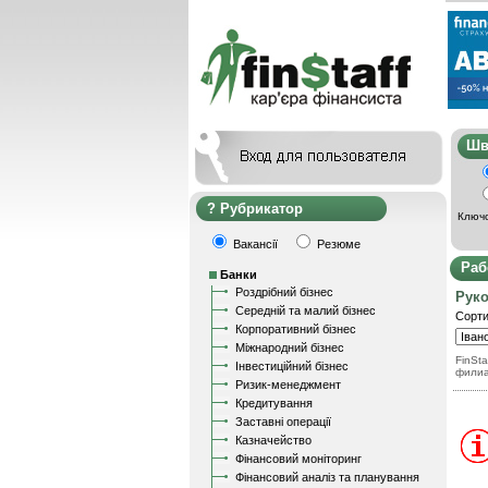
Ш
Рубрикатор
Ключо
Вакансії
Резюме
Раб
Банки
Роздрібний бізнес
Руко
Середній та малий бізнес
Сорти
Корпоративний бізнес
Міжнародний бізнес
FinSta
Інвестиційний бізнес
филиа
Ризик-менеджмент
Кредитування
Заставні операції
Казначейство
Фінансовий моніторинг
Фінансовий аналіз та планування