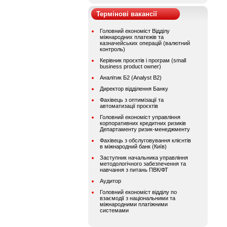
Термінові вакансії
Головний економіст Відділу
міжнародних платежів та
казначейських операцій (валютний
контроль)
Керівник проєктів і програм (small
business product owner)
Аналітик Б2 (Analyst B2)
Директор відділення Банку
Фахівець з оптимізації та
автоматизації проєктів
Головний економіст управління
корпоративних кредитних ризиків
Департаменту ризик-менеджменту
Фахівець з обслуговування клієнтів
в міжнародний банк (Київ)
Заступник начальника управління
методологічного забезпечення та
навчання з питань ПВК/ФТ
Аудитор
Головний економіст відділу по
взаємодії з національними та
міжнародними платіжними
системами