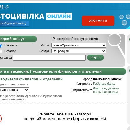
видкий пошук
Розширений пошук резюме
Вакансія
Місто
Резюме
Розділ
ві слова
ота и вакансии: Руководители филиалов и отделений
водители филиалов и отделений
Город :
Івано-Франківськ
Категория:
Работа в банке
ровать по:
региону
Філії та відділення
Подкатегория:
банку (керівники)
ff
> работа Івано-Франківськ
>
Руководители
лов и отделений
Вибачте, але в цій категорії
на даний момент немає відкритих вакансій