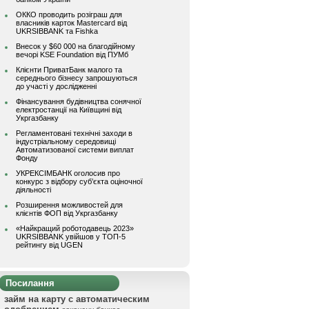
ОККО проводить розіграш для
власників карток Mastercard від
UKRSIBBANK та Fishka
Внесок у $60 000 на благодійному
вечорі KSE Foundation від ПУМб
Клієнти ПриватБанк малого та
середнього бізнесу запрошуються
до участі у дослідженні
Фінансування будівництва сонячної
електростанції на Київщині від
Укргазбанку
Регламентовані технічні заходи в
індустріальному середовищі
Автоматизованої системи виплат
Фонду
УКРЕКСІМБАНК оголосив про
конкурс з відбору суб’єкта оціночної
діяльності
Розширення можливостей для
клієнтів ФОП від Укргазбанку
«Найкращий роботодавець 2023»
UKRSIBBANK увійшов у ТОП-5
рейтингу від UGEN
Посилання
займ на карту с автоматическим