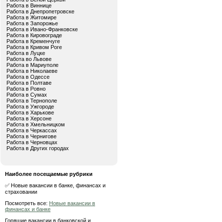
Работа в Виннице
Работа в Днепропетровске
Работа в Житомире
Работа в Запорожье
Работа в Ивано-Франковске
Работа в Кировограде
Работа в Кременчуге
Работа в Кривом Роге
Работа в Луцке
Работа во Львове
Работа в Мариуполе
Работа в Николаеве
Работа в Одессе
Работа в Полтаве
Работа в Ровно
Работа в Сумах
Работа в Тернополе
Работа в Ужгороде
Работа в Харькове
Работа в Херсоне
Работа в Хмельницком
Работа в Черкассах
Работа в Чернигове
Работа в Черновцах
Работа в Других городах
Наиболее посещаемые рубрики
✅ Новые вакансии в банке, финансах и
страховании
Посмотреть все:
Новые вакансии в
финансах и банке
Горящие вакансии в банковской и