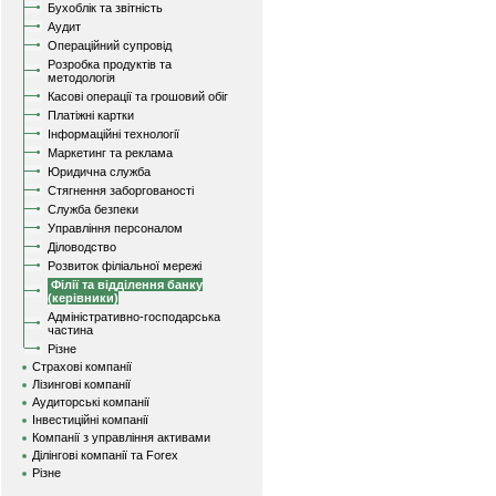
Бухоблік та звітність
Аудит
Операційний супровід
Розробка продуктів та
методологія
Касові операції та грошовий обіг
Платіжні картки
Інформаційні технології
Маркетинг та реклама
Юридична служба
Стягнення заборгованості
Служба безпеки
Управління персоналом
Діловодство
Розвиток філіальної мережі
Філії та відділення банку
(керівники)
Адміністративно-господарська
частина
Різне
Страхові компанії
Лізингові компанії
Аудиторські компанії
Інвестиційні компанії
Компанії з управління активами
Ділінгові компанії та Forex
Різне