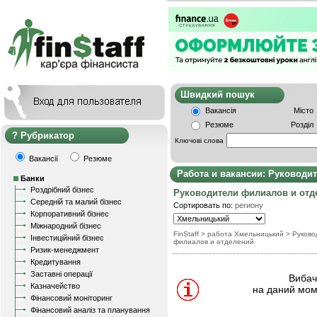
Швидкий пошу
Вакансія
Місто
Резюме
Розділ
Рубрикатор
Ключові слова
Вакансії
Резюме
Работа и вакансии: Руководи
Банки
Роздрібний бізнес
Руководители филиалов и отд
Середній та малий бізнес
Сортировать по:
региону
Корпоративний бізнес
Міжнародний бізнес
FinStaff
> работа Хмельницький
>
Руково
Інвестиційний бізнес
филиалов и отделений
Ризик-менеджмент
Кредитування
Заставні операції
Вибачт
Казначейство
на даний мом
Фінансовий моніторинг
Фінансовий аналіз та планування