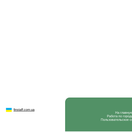
finstaff.com.ua
На главну
Работа по город
Пользовательское с