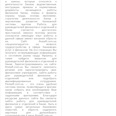
и законы, которые относятся к
деятельности банков, ведомственные
инструкции, приказы и нормативные
документы, касающиеся работы
филиалов банка, нормы и правила
охраны труда, основы экономики,
стратегию деятельности банка и
перспективы развития банковской
системы вцелом. Работа для
руководителей филиалов и отделений в
банке считается достаточно
престижной, именно поэтому многие
соискатели имеющие опыт работы в
данной сфере имеют желание обрести
ее. Сайт finstaff.com.ua
специализируется на вопросе
трудоустройства в сфере банковских
услуг и финансов. На его страницах Вы
получите исчерпывающую информацию
о состоянии рынка труда Украины, а
также найдете вакансии для
руководителей филиалов и отделений в
банке. Зарегистрировавшись на сайте
finstaff.com.ua Вы сможете заполнить
резюме или зарегистрировать свое
финансовое учреждение, найти работу
для руководителей филиалов и
отделений или подобрать
квалифицированных сотрудников.
Finstaff.com.ua – это очень удобная
система поиска, позволяющая в краткие
сроки собрать всю необходимую Вам
информацию в соответствии с
заданными критериями. Благодаря
ресурсам данного сайта Вы сможете
найти работу для руководителей
филиалов и отделений в банке, быть в
курсе самых актуальных банковских
новостей, и обрести надежного
партнера для дальнейшего
сотрудничества в лице finstaff.com.ua.