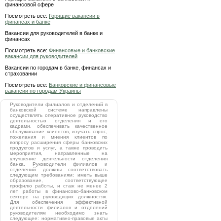
финансовой сфере
Посмотреть все:
Горящие вакансии в
финансах и банке
Вакансии для руководителей в банке и
финансах
Посмотреть все:
Финансовые и банковские
вакансии для руководителей
Вакансии по городам в банке, финансах и
страховании
Посмотреть все:
Банковские и финансовые
вакансии по городам Украины
Руководители филиалов и отделений в
банковской системе направлены
осуществлять оперативное руководство
деятельностью отделения и его
кадрами, обеспечивать качественное
обслуживание клиентов, изучать спрос,
пожелания и мнения клиентов по
вопросу расширения сферы банковских
продуктов и услуг, а также проводить
мероприятия, направленные на
улучшение деятельности отделения
банка. Руководители филиалов и
отделений должны соответствовать
следующим требованиям: иметь выше
образование, соответствующее
профилю работы, и стаж не менее 2
лет работы в финансово-банковском
секторе на руководящих должностях.
Для обеспечения эффективной
деятельности филиалов и отделений
руководителям необходимо знать
следующее: нормативно-правовые акты