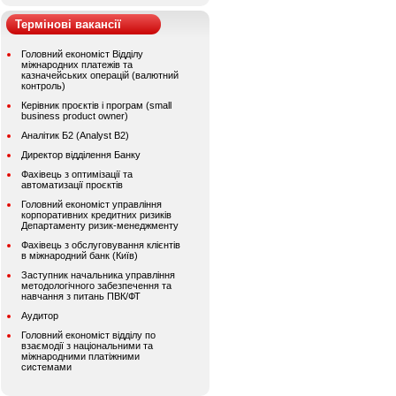
Термінові вакансії
Головний економіст Відділу
міжнародних платежів та
казначейських операцій (валютний
контроль)
Керівник проєктів і програм (small
business product owner)
Аналітик Б2 (Analyst B2)
Директор відділення Банку
Фахівець з оптимізації та
автоматизації проєктів
Головний економіст управління
корпоративних кредитних ризиків
Департаменту ризик-менеджменту
Фахівець з обслуговування клієнтів
в міжнародний банк (Київ)
Заступник начальника управління
методологічного забезпечення та
навчання з питань ПВК/ФТ
Аудитор
Головний економіст відділу по
взаємодії з національними та
міжнародними платіжними
системами