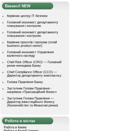
Вакансії NEW
Керівник центру ІТ-безпеки
Головний економіст департаменту
планування і контролю
Головний економіст департаменту
планування і контролю
Керівник проєктів і програм (small
business product owner)
Головний економіст Управління
валютного нагляду
Chief Risk Officer (CRO) — Головний
ризик-менеджер Банку
Chief Compliance Officer (CCO) —
Директор департаменту комплаєнсу
Голова Правління Банку
Заступник Голови Правління -
напрямок «Транзакційний бізнес»
Заступник Голови Правління —
Директор інвестиційного бізнесу
(Казначейство та Фінансові ринки)
Робота в містах
Работа в Киеве
Работа в Белой Церкви