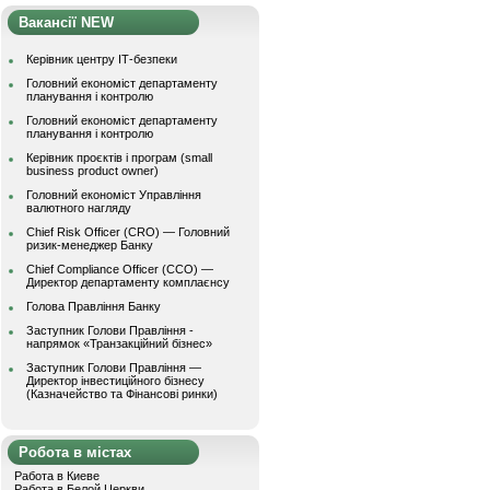
Вакансії NEW
Керівник центру ІТ-безпеки
Головний економіст департаменту
планування і контролю
Головний економіст департаменту
планування і контролю
Керівник проєктів і програм (small
business product owner)
Головний економіст Управління
валютного нагляду
Chief Risk Officer (CRO) — Головний
ризик-менеджер Банку
Chief Compliance Officer (CCO) —
Директор департаменту комплаєнсу
Голова Правління Банку
Заступник Голови Правління -
напрямок «Транзакційний бізнес»
Заступник Голови Правління —
Директор інвестиційного бізнесу
(Казначейство та Фінансові ринки)
Робота в містах
Работа в Киеве
Работа в Белой Церкви