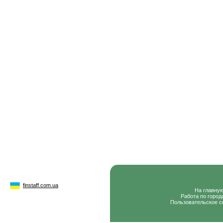
finstaff.com.ua
На главну
Работа по город
Пользовательское с