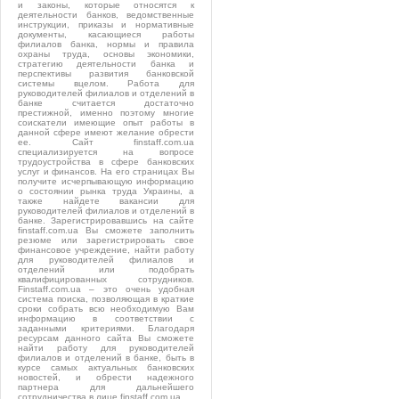
и законы, которые относятся к
деятельности банков, ведомственные
инструкции, приказы и нормативные
документы, касающиеся работы
филиалов банка, нормы и правила
охраны труда, основы экономики,
стратегию деятельности банка и
перспективы развития банковской
системы вцелом. Работа для
руководителей филиалов и отделений в
банке считается достаточно
престижной, именно поэтому многие
соискатели имеющие опыт работы в
данной сфере имеют желание обрести
ее. Сайт finstaff.com.ua
специализируется на вопросе
трудоустройства в сфере банковских
услуг и финансов. На его страницах Вы
получите исчерпывающую информацию
о состоянии рынка труда Украины, а
также найдете вакансии для
руководителей филиалов и отделений в
банке. Зарегистрировавшись на сайте
finstaff.com.ua Вы сможете заполнить
резюме или зарегистрировать свое
финансовое учреждение, найти работу
для руководителей филиалов и
отделений или подобрать
квалифицированных сотрудников.
Finstaff.com.ua – это очень удобная
система поиска, позволяющая в краткие
сроки собрать всю необходимую Вам
информацию в соответствии с
заданными критериями. Благодаря
ресурсам данного сайта Вы сможете
найти работу для руководителей
филиалов и отделений в банке, быть в
курсе самых актуальных банковских
новостей, и обрести надежного
партнера для дальнейшего
сотрудничества в лице finstaff.com.ua.