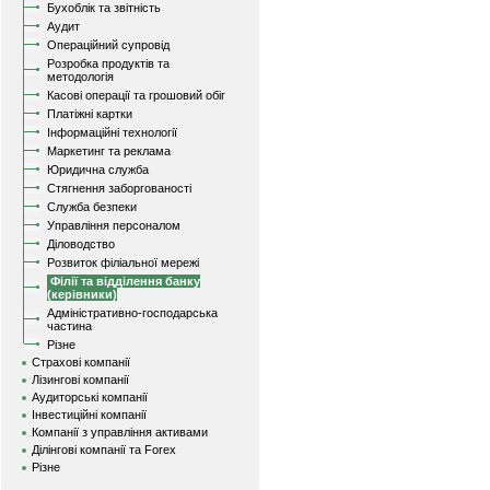
Бухоблік та звітність
Аудит
Операційний супровід
Розробка продуктів та
методологія
Касові операції та грошовий обіг
Платіжні картки
Інформаційні технології
Маркетинг та реклама
Юридична служба
Стягнення заборгованості
Служба безпеки
Управління персоналом
Діловодство
Розвиток філіальної мережі
Філії та відділення банку
(керівники)
Адміністративно-господарська
частина
Різне
Страхові компанії
Лізингові компанії
Аудиторські компанії
Інвестиційні компанії
Компанії з управління активами
Ділінгові компанії та Forex
Різне