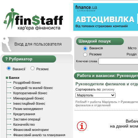
Швидкий пошу
Вакансія
Місто
Резюме
Розділ
Рубрикатор
Ключові слова
Вакансії
Резюме
Работа и вакансии: Руководи
Банки
Роздрібний бізнес
Руководители филиалов и отд
Середній та малий бізнес
Сортировать по:
региону
Корпоративний бізнес
Міжнародний бізнес
FinStaff
> работа Маріуполь
>
Руководит
Інвестиційний бізнес
филиалов и отделений
Ризик-менеджмент
Кредитування
Заставні операції
Вибачт
Казначейство
на даний мом
Фінансовий моніторинг
Фінансовий аналіз та планування