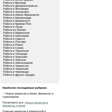
Работа в Виннице
Работа в Днепропетровске
Работа в Житомире
Работа в Запорожье
Работа в Ивано-Франковске
Работа в Кировограде
Работа в Кременчуге
Работа в Кривом Роге
Работа в Луцке
Работа во Львове
Работа в Мариуполе
Работа в Николаеве
Работа в Одессе
Работа в Полтаве
Работа в Ровно
Работа в Сумах
Работа в Тернополе
Работа в Ужгороде
Работа в Харькове
Работа в Херсоне
Работа в Хмельницком
Работа в Черкассах
Работа в Чернигове
Работа в Черновцах
Работа в Других городах
Наиболее посещаемые рубрики
✅ Новые вакансии в банке, финансах и
страховании
Посмотреть все:
Новые вакансии в
финансах и банке
Горящие вакансии в банковской и