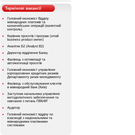
Термінові вакансії
Головний економіст Відділу
міжнародних платежів та
казначейських операцій (валютний
контроль)
Керівник проєктів і програм (small
business product owner)
Аналітик Б2 (Analyst B2)
Директор відділення Банку
Фахівець з оптимізації та
автоматизації проєктів
Головний економіст управління
корпоративних кредитних ризиків
Департаменту ризик-менеджменту
Фахівець з обслуговування клієнтів
в міжнародний банк (Київ)
Заступник начальника управління
методологічного забезпечення та
навчання з питань ПВК/ФТ
Аудитор
Головний економіст відділу по
взаємодії з національними та
міжнародними платіжними
системами