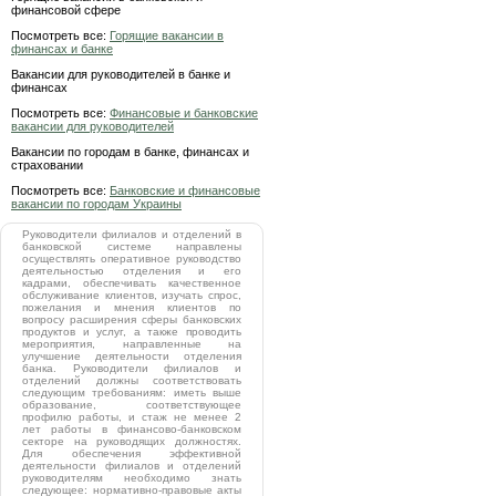
финансовой сфере
Посмотреть все:
Горящие вакансии в
финансах и банке
Вакансии для руководителей в банке и
финансах
Посмотреть все:
Финансовые и банковские
вакансии для руководителей
Вакансии по городам в банке, финансах и
страховании
Посмотреть все:
Банковские и финансовые
вакансии по городам Украины
Руководители филиалов и отделений в
банковской системе направлены
осуществлять оперативное руководство
деятельностью отделения и его
кадрами, обеспечивать качественное
обслуживание клиентов, изучать спрос,
пожелания и мнения клиентов по
вопросу расширения сферы банковских
продуктов и услуг, а также проводить
мероприятия, направленные на
улучшение деятельности отделения
банка. Руководители филиалов и
отделений должны соответствовать
следующим требованиям: иметь выше
образование, соответствующее
профилю работы, и стаж не менее 2
лет работы в финансово-банковском
секторе на руководящих должностях.
Для обеспечения эффективной
деятельности филиалов и отделений
руководителям необходимо знать
следующее: нормативно-правовые акты