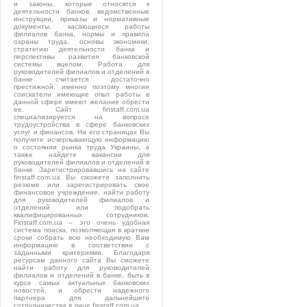
и законы, которые относятся к
деятельности банков, ведомственные
инструкции, приказы и нормативные
документы, касающиеся работы
филиалов банка, нормы и правила
охраны труда, основы экономики,
стратегию деятельности банка и
перспективы развития банковской
системы вцелом. Работа для
руководителей филиалов и отделений в
банке считается достаточно
престижной, именно поэтому многие
соискатели имеющие опыт работы в
данной сфере имеют желание обрести
ее. Сайт finstaff.com.ua
специализируется на вопросе
трудоустройства в сфере банковских
услуг и финансов. На его страницах Вы
получите исчерпывающую информацию
о состоянии рынка труда Украины, а
также найдете вакансии для
руководителей филиалов и отделений в
банке. Зарегистрировавшись на сайте
finstaff.com.ua Вы сможете заполнить
резюме или зарегистрировать свое
финансовое учреждение, найти работу
для руководителей филиалов и
отделений или подобрать
квалифицированных сотрудников.
Finstaff.com.ua – это очень удобная
система поиска, позволяющая в краткие
сроки собрать всю необходимую Вам
информацию в соответствии с
заданными критериями. Благодаря
ресурсам данного сайта Вы сможете
найти работу для руководителей
филиалов и отделений в банке, быть в
курсе самых актуальных банковских
новостей, и обрести надежного
партнера для дальнейшего
сотрудничества в лице finstaff.com.ua.