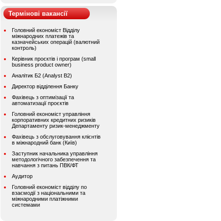
Термінові вакансії
Головний економіст Відділу
міжнародних платежів та
казначейських операцій (валютний
контроль)
Керівник проєктів і програм (small
business product owner)
Аналітик Б2 (Analyst B2)
Директор відділення Банку
Фахівець з оптимізації та
автоматизації проєктів
Головний економіст управління
корпоративних кредитних ризиків
Департаменту ризик-менеджменту
Фахівець з обслуговування клієнтів
в міжнародний банк (Київ)
Заступник начальника управління
методологічного забезпечення та
навчання з питань ПВК/ФТ
Аудитор
Головний економіст відділу по
взаємодії з національними та
міжнародними платіжними
системами