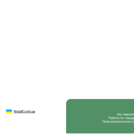
finstaff.com.ua
На главну
Работа по город
Пользовательское с