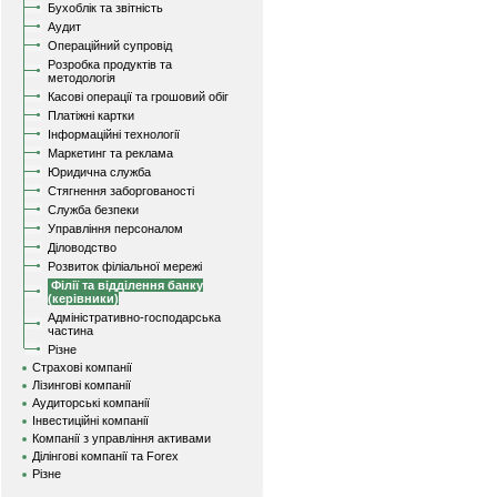
Бухоблік та звітність
Аудит
Операційний супровід
Розробка продуктів та
методологія
Касові операції та грошовий обіг
Платіжні картки
Інформаційні технології
Маркетинг та реклама
Юридична служба
Стягнення заборгованості
Служба безпеки
Управління персоналом
Діловодство
Розвиток філіальної мережі
Філії та відділення банку
(керівники)
Адміністративно-господарська
частина
Різне
Страхові компанії
Лізингові компанії
Аудиторські компанії
Інвестиційні компанії
Компанії з управління активами
Ділінгові компанії та Forex
Різне