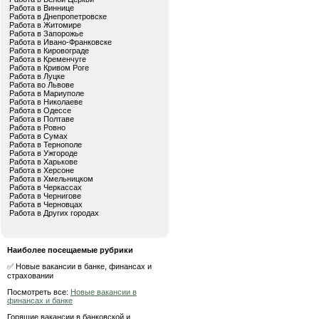
Работа в Виннице
Работа в Днепропетровске
Работа в Житомире
Работа в Запорожье
Работа в Ивано-Франковске
Работа в Кировограде
Работа в Кременчуге
Работа в Кривом Роге
Работа в Луцке
Работа во Львове
Работа в Мариуполе
Работа в Николаеве
Работа в Одессе
Работа в Полтаве
Работа в Ровно
Работа в Сумах
Работа в Тернополе
Работа в Ужгороде
Работа в Харькове
Работа в Херсоне
Работа в Хмельницком
Работа в Черкассах
Работа в Чернигове
Работа в Черновцах
Работа в Других городах
Наиболее посещаемые рубрики
✅ Новые вакансии в банке, финансах и
страховании
Посмотреть все:
Новые вакансии в
финансах и банке
Горящие вакансии в банковской и