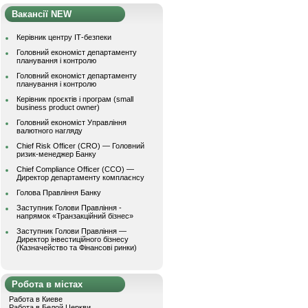
Вакансії NEW
Керівник центру ІТ-безпеки
Головний економіст департаменту
планування і контролю
Головний економіст департаменту
планування і контролю
Керівник проєктів і програм (small
business product owner)
Головний економіст Управління
валютного нагляду
Chief Risk Officer (CRO) — Головний
ризик-менеджер Банку
Chief Compliance Officer (CCO) —
Директор департаменту комплаєнсу
Голова Правління Банку
Заступник Голови Правління -
напрямок «Транзакційний бізнес»
Заступник Голови Правління —
Директор інвестиційного бізнесу
(Казначейство та Фінансові ринки)
Робота в містах
Работа в Киеве
Работа в Белой Церкви