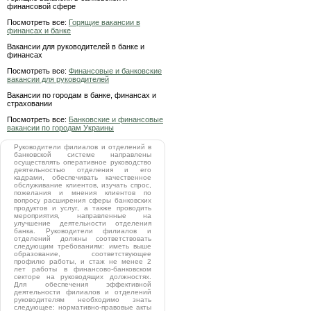
финансовой сфере
Посмотреть все:
Горящие вакансии в
финансах и банке
Вакансии для руководителей в банке и
финансах
Посмотреть все:
Финансовые и банковские
вакансии для руководителей
Вакансии по городам в банке, финансах и
страховании
Посмотреть все:
Банковские и финансовые
вакансии по городам Украины
Руководители филиалов и отделений в
банковской системе направлены
осуществлять оперативное руководство
деятельностью отделения и его
кадрами, обеспечивать качественное
обслуживание клиентов, изучать спрос,
пожелания и мнения клиентов по
вопросу расширения сферы банковских
продуктов и услуг, а также проводить
мероприятия, направленные на
улучшение деятельности отделения
банка. Руководители филиалов и
отделений должны соответствовать
следующим требованиям: иметь выше
образование, соответствующее
профилю работы, и стаж не менее 2
лет работы в финансово-банковском
секторе на руководящих должностях.
Для обеспечения эффективной
деятельности филиалов и отделений
руководителям необходимо знать
следующее: нормативно-правовые акты