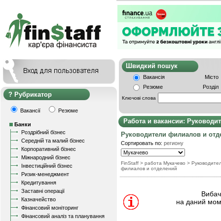
Швидкий пошу
Вакансія
Місто
Резюме
Розділ
Рубрикатор
Ключові слова
Вакансії
Резюме
Работа и вакансии: Руководи
Банки
Роздрібний бізнес
Руководители филиалов и отд
Середній та малий бізнес
Сортировать по:
региону
Корпоративний бізнес
Міжнародний бізнес
FinStaff
> работа Мукачево
>
Руководите
Інвестиційний бізнес
филиалов и отделений
Ризик-менеджмент
Кредитування
Заставні операції
Вибачт
Казначейство
на даний мом
Фінансовий моніторинг
Фінансовий аналіз та планування