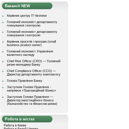
Вакансії NEW
Керівник центру ІТ-безпеки
Головний економіст департаменту
планування і контролю
Головний економіст департаменту
планування і контролю
Керівник проєктів і програм (small
business product owner)
Головний економіст Управління
валютного нагляду
Chief Risk Officer (CRO) — Головний
ризик-менеджер Банку
Chief Compliance Officer (CCO) —
Директор департаменту комплаєнсу
Голова Правління Банку
Заступник Голови Правління -
напрямок «Транзакційний бізнес»
Заступник Голови Правління —
Директор інвестиційного бізнесу
(Казначейство та Фінансові ринки)
Робота в містах
Работа в Киеве
Работа в Белой Церкви