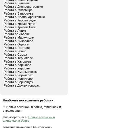
Работа в Виннице
Работа в Днепропетровске
Работа в Житомире
Работа в Запорожье
Работа в Ивано-Франковске
Работа в Кировограде
Работа в Кременчуге
Работа в Кривом Роге
Работа в Луцке
Работа во Львове
Работа в Мариуполе
Работа в Николаеве
Работа в Одессе
Работа в Полтаве
Работа в Ровно
Работа в Сумах
Работа в Тернополе
Работа в Ужгороде
Работа в Харькове
Работа в Херсоне
Работа в Хмельницком
Работа в Черкассах
Работа в Чернигове
Работа в Черновцах
Работа в Других городах
Наиболее посещаемые рубрики
✅ Новые вакансии в банке, финансах и
страховании
Посмотреть все:
Новые вакансии в
финансах и банке
Горящие вакансии в банковской и