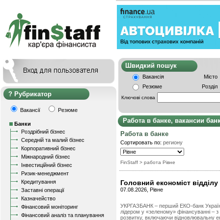
Швидкий пошу
Вакансія
Місто
Резюме
Розділ
Рубрикатор
Ключові слова
Вакансії
Резюме
Работа в банке, вакансии бан
Банки
Роздрібний бізнес
Работа в банке
Середній та малий бізнес
Сортировать по:
региону
Корпоративний бізнес
Міжнародний бізнес
FinStaff
> работа Рівне
Інвестиційний бізнес
Ризик-менеджмент
Кредитування
Головний економіст відділу 
07.08.2026, Рівне
Заставні операції
Казначейство
УКРГАЗБАНК – перший ЕКО-банк Україн
Фінансовий моніторинг
лідером у «зеленому» фінансуванні – з
Фінансовий аналіз та планування
розвитку, включаючи відновлювальну е