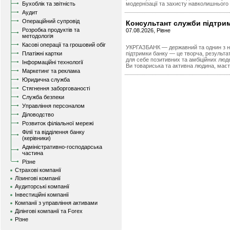
Бухоблік та звітність
модернізації та захисту навколишнього
Аудит
Операційний супровід
Консультант служби підтри
Розробка продуктів та
07.08.2026, Рівне
методологія
Касові операції та грошовий обіг
УКРГАЗБАНК — державний та однин з на
Платіжні картки
підтримки банку — це творча, результат
для себе позитивних та амбіційних люде
Інформаційні технології
Ви товариська та активна людина, маєт
Маркетинг та реклама
Юридична служба
Стягнення заборгованості
Служба безпеки
Управління персоналом
Діловодство
Розвиток філіальної мережі
Філії та відділення банку
(керівники)
Адміністративно-господарська
частина
Різне
Страхові компанії
Лізингові компанії
Аудиторські компанії
Інвестиційні компанії
Компанії з управління активами
Ділінгові компанії та Forex
Різне