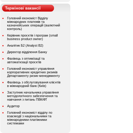
Термінові вакансії
Головний економіст Відділу
міжнародних платежів та
казначейських операцій (валютний
контроль)
Керівник проєктів і програм (small
business product owner)
Аналітик Б2 (Analyst B2)
Директор відділення Банку
Фахівець з оптимізації та
автоматизації проєктів
Головний економіст управління
корпоративних кредитних ризиків
Департаменту ризик-менеджменту
Фахівець з обслуговування клієнтів
в міжнародний банк (Київ)
Заступник начальника управління
методологічного забезпечення та
навчання з питань ПВК/ФТ
Аудитор
Головний економіст відділу по
взаємодії з національними та
міжнародними платіжними
системами