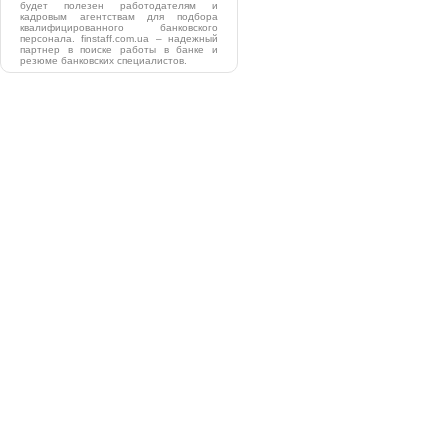
будет полезен работодателям и
кадровым агентствам для подбора
квалифицированного банковского
персонала. finstaff.com.ua – надежный
партнер в поиске работы в банке и
резюме банковских специалистов.