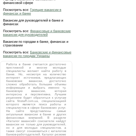
финансовой сфере
Посмотреть все:
Горящие вакансии в
финансах и банке
Вакансии для руководителей в банке и
финансах
Посмотреть все:
Финансовые и банковские
вакансии для руководителей
Вакансии по городам в банке, финансах и
страховании
Посмотреть все:
Банковские и финансовые
вакансии по городам Украины
Работа в банке считается достаточно
престижной и многие молодые
специалисты желают найти работу в
банке. Но, несмотря на количество
интернет источников, предлагающих
банковские вакансии, достаточно
сложно обработать большие объемы
информации и выбрать именно ту,
банковскую вакансию, которая
интересна и перспективна. Лучшим
решением будет обратиться к услугам
сайта finstaff.com.ua, специализацией
которого является поиск работы и
специалистов в сфере банковских услуг.
На сайте представлены самые
актуальные вакансии в банке и других
финансовых компаний. В разделе
«Каталог вакансий» соискатели найдут
вакансии не только для руководителей,
но и для молодых специалистов, а
также смогут ознакомиться с каталогом
банков-работодателей. Каталог резюме