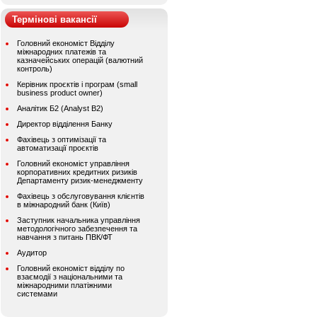
Термінові вакансії
Головний економіст Відділу
міжнародних платежів та
казначейських операцій (валютний
контроль)
Керівник проєктів і програм (small
business product owner)
Аналітик Б2 (Analyst B2)
Директор відділення Банку
Фахівець з оптимізації та
автоматизації проєктів
Головний економіст управління
корпоративних кредитних ризиків
Департаменту ризик-менеджменту
Фахівець з обслуговування клієнтів
в міжнародний банк (Київ)
Заступник начальника управління
методологічного забезпечення та
навчання з питань ПВК/ФТ
Аудитор
Головний економіст відділу по
взаємодії з національними та
міжнародними платіжними
системами