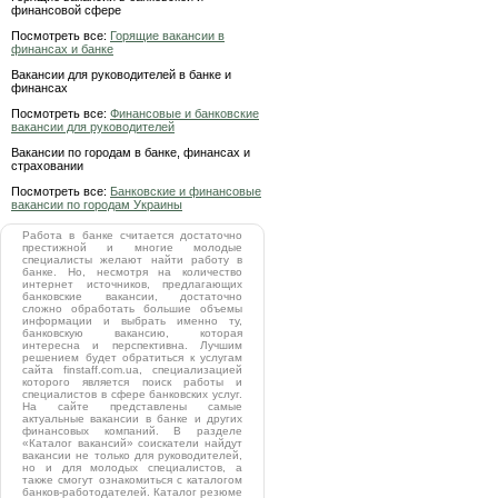
финансовой сфере
Посмотреть все:
Горящие вакансии в
финансах и банке
Вакансии для руководителей в банке и
финансах
Посмотреть все:
Финансовые и банковские
вакансии для руководителей
Вакансии по городам в банке, финансах и
страховании
Посмотреть все:
Банковские и финансовые
вакансии по городам Украины
Работа в банке считается достаточно
престижной и многие молодые
специалисты желают найти работу в
банке. Но, несмотря на количество
интернет источников, предлагающих
банковские вакансии, достаточно
сложно обработать большие объемы
информации и выбрать именно ту,
банковскую вакансию, которая
интересна и перспективна. Лучшим
решением будет обратиться к услугам
сайта finstaff.com.ua, специализацией
которого является поиск работы и
специалистов в сфере банковских услуг.
На сайте представлены самые
актуальные вакансии в банке и других
финансовых компаний. В разделе
«Каталог вакансий» соискатели найдут
вакансии не только для руководителей,
но и для молодых специалистов, а
также смогут ознакомиться с каталогом
банков-работодателей. Каталог резюме