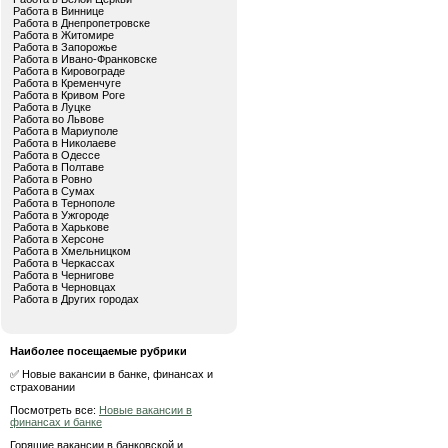
Работа в Виннице
Работа в Днепропетровске
Работа в Житомире
Работа в Запорожье
Работа в Ивано-Франковске
Работа в Кировограде
Работа в Кременчуге
Работа в Кривом Роге
Работа в Луцке
Работа во Львове
Работа в Мариуполе
Работа в Николаеве
Работа в Одессе
Работа в Полтаве
Работа в Ровно
Работа в Сумах
Работа в Тернополе
Работа в Ужгороде
Работа в Харькове
Работа в Херсоне
Работа в Хмельницком
Работа в Черкассах
Работа в Чернигове
Работа в Черновцах
Работа в Других городах
Наиболее посещаемые рубрики
✅ Новые вакансии в банке, финансах и
страховании
Посмотреть все:
Новые вакансии в
финансах и банке
Горящие вакансии в банковской и