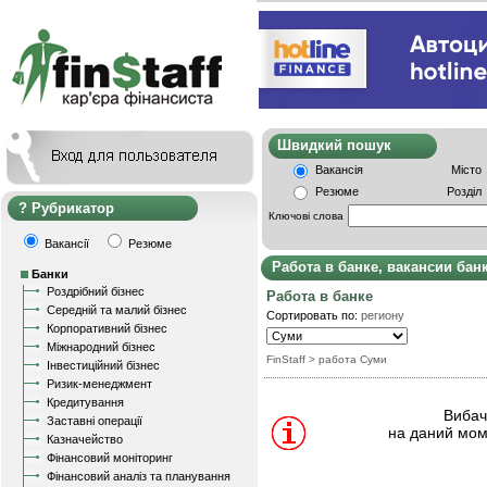
Швидкий пошу
Вакансія
Місто
Резюме
Розділ
Рубрикатор
Ключові слова
Вакансії
Резюме
Работа в банке, вакансии бан
Банки
Роздрібний бізнес
Работа в банке
Середній та малий бізнес
Сортировать по:
региону
Корпоративний бізнес
Міжнародний бізнес
FinStaff
> работа Суми
Інвестиційний бізнес
Ризик-менеджмент
Кредитування
Вибачт
Заставні операції
на даний мом
Казначейство
Фінансовий моніторинг
Фінансовий аналіз та планування