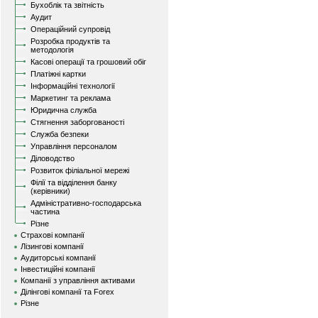
Бухоблік та звітність
Аудит
Операційний супровід
Розробка продуктів та
методологія
Касові операції та грошовий обіг
Платіжні картки
Інформаційні технології
Маркетинг та реклама
Юридична служба
Стягнення заборгованості
Служба безпеки
Управління персоналом
Діловодство
Розвиток філіальної мережі
Філії та відділення банку
(керівники)
Адміністративно-господарська
частина
Різне
Страхові компанії
Лізингові компанії
Аудиторські компанії
Інвестиційні компанії
Компанії з управління активами
Ділінгові компанії та Forex
Різне