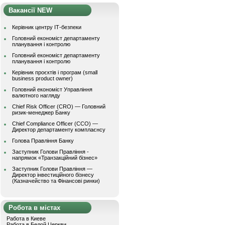
Вакансії NEW
Керівник центру ІТ-безпеки
Головний економіст департаменту
планування і контролю
Головний економіст департаменту
планування і контролю
Керівник проєктів і програм (small
business product owner)
Головний економіст Управління
валютного нагляду
Chief Risk Officer (CRO) — Головний
ризик-менеджер Банку
Chief Compliance Officer (CCO) —
Директор департаменту комплаєнсу
Голова Правління Банку
Заступник Голови Правління -
напрямок «Транзакційний бізнес»
Заступник Голови Правління —
Директор інвестиційного бізнесу
(Казначейство та Фінансові ринки)
Робота в містах
Работа в Киеве
Работа в Белой Церкви