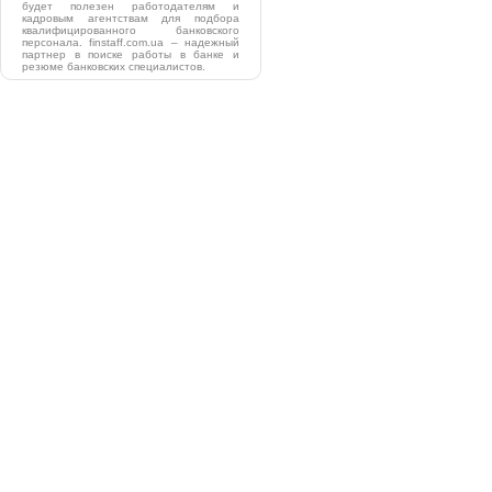
будет полезен работодателям и
кадровым агентствам для подбора
квалифицированного банковского
персонала. finstaff.com.ua – надежный
партнер в поиске работы в банке и
резюме банковских специалистов.