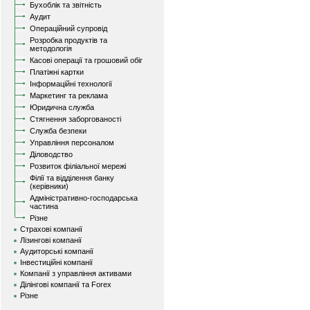
Бухоблік та звітність
Аудит
Операційний супровід
Розробка продуктів та
методологія
Касові операції та грошовий обіг
Платіжні картки
Інформаційні технології
Маркетинг та реклама
Юридична служба
Стягнення заборгованості
Служба безпеки
Управління персоналом
Діловодство
Розвиток філіальної мережі
Філії та відділення банку
(керівники)
Адміністративно-господарська
частина
Різне
Страхові компанії
Лізингові компанії
Аудиторські компанії
Інвестиційні компанії
Компанії з управління активами
Ділінгові компанії та Forex
Різне