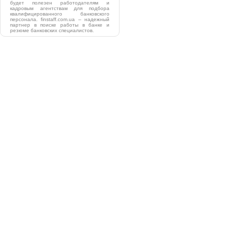
будет полезен работодателям и
кадровым агентствам для подбора
квалифицированного банковского
персонала. finstaff.com.ua – надежный
партнер в поиске работы в банке и
резюме банковских специалистов.