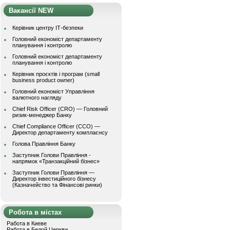
Вакансії NEW
Керівник центру ІТ-безпеки
Головний економіст департаменту
планування і контролю
Головний економіст департаменту
планування і контролю
Керівник проєктів і програм (small
business product owner)
Головний економіст Управління
валютного нагляду
Chief Risk Officer (CRO) — Головний
ризик-менеджер Банку
Chief Compliance Officer (CCO) —
Директор департаменту комплаєнсу
Голова Правління Банку
Заступник Голови Правління -
напрямок «Транзакційний бізнес»
Заступник Голови Правління —
Директор інвестиційного бізнесу
(Казначейство та Фінансові ринки)
Робота в містах
Работа в Киеве
Работа в Белой Церкви