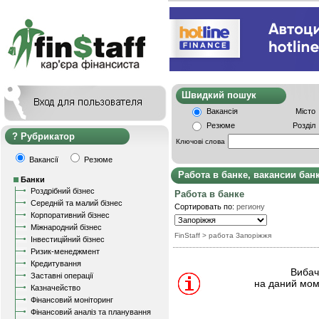
Швидкий пошу
Вакансія
Місто
Резюме
Розділ
Рубрикатор
Ключові слова
Вакансії
Резюме
Работа в банке, вакансии бан
Банки
Роздрібний бізнес
Работа в банке
Середній та малий бізнес
Сортировать по:
региону
Корпоративний бізнес
Міжнародний бізнес
FinStaff
> работа Запоріжжя
Інвестиційний бізнес
Ризик-менеджмент
Кредитування
Вибачт
Заставні операції
на даний мом
Казначейство
Фінансовий моніторинг
Фінансовий аналіз та планування