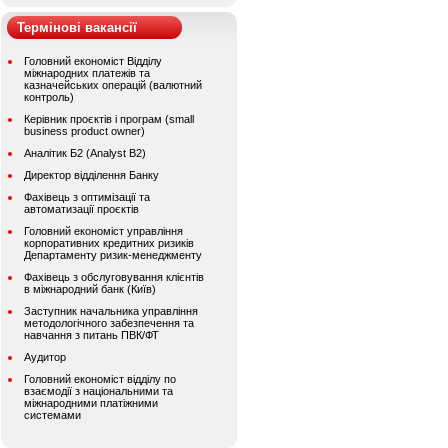
Термінові вакансії
Головний економіст Відділу
міжнародних платежів та
казначейських операцій (валютний
контроль)
Керівник проєктів і програм (small
business product owner)
Аналітик Б2 (Analyst B2)
Директор відділення Банку
Фахівець з оптимізації та
автоматизації проєктів
Головний економіст управління
корпоративних кредитних ризиків
Департаменту ризик-менеджменту
Фахівець з обслуговування клієнтів
в міжнародний банк (Київ)
Заступник начальника управління
методологічного забезпечення та
навчання з питань ПВК/ФТ
Аудитор
Головний економіст відділу по
взаємодії з національними та
міжнародними платіжними
системами