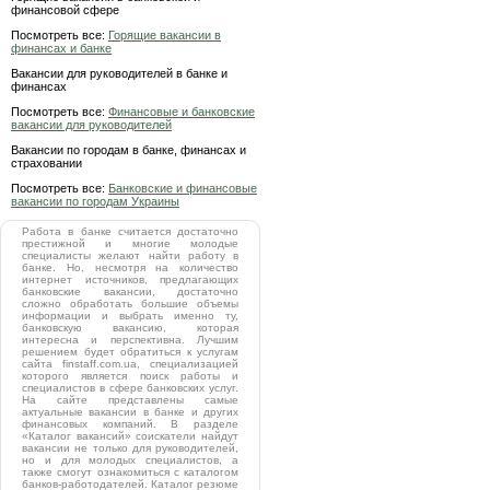
финансовой сфере
Посмотреть все:
Горящие вакансии в
финансах и банке
Вакансии для руководителей в банке и
финансах
Посмотреть все:
Финансовые и банковские
вакансии для руководителей
Вакансии по городам в банке, финансах и
страховании
Посмотреть все:
Банковские и финансовые
вакансии по городам Украины
Работа в банке считается достаточно
престижной и многие молодые
специалисты желают найти работу в
банке. Но, несмотря на количество
интернет источников, предлагающих
банковские вакансии, достаточно
сложно обработать большие объемы
информации и выбрать именно ту,
банковскую вакансию, которая
интересна и перспективна. Лучшим
решением будет обратиться к услугам
сайта finstaff.com.ua, специализацией
которого является поиск работы и
специалистов в сфере банковских услуг.
На сайте представлены самые
актуальные вакансии в банке и других
финансовых компаний. В разделе
«Каталог вакансий» соискатели найдут
вакансии не только для руководителей,
но и для молодых специалистов, а
также смогут ознакомиться с каталогом
банков-работодателей. Каталог резюме