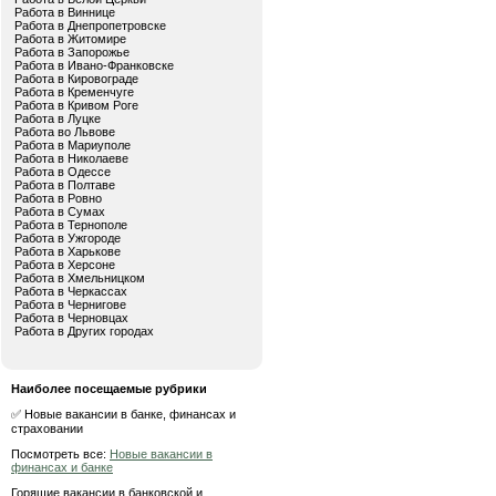
Работа в Виннице
Работа в Днепропетровске
Работа в Житомире
Работа в Запорожье
Работа в Ивано-Франковске
Работа в Кировограде
Работа в Кременчуге
Работа в Кривом Роге
Работа в Луцке
Работа во Львове
Работа в Мариуполе
Работа в Николаеве
Работа в Одессе
Работа в Полтаве
Работа в Ровно
Работа в Сумах
Работа в Тернополе
Работа в Ужгороде
Работа в Харькове
Работа в Херсоне
Работа в Хмельницком
Работа в Черкассах
Работа в Чернигове
Работа в Черновцах
Работа в Других городах
Наиболее посещаемые рубрики
✅ Новые вакансии в банке, финансах и
страховании
Посмотреть все:
Новые вакансии в
финансах и банке
Горящие вакансии в банковской и