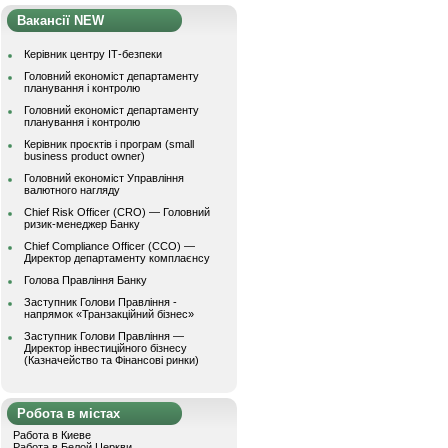
Вакансії NEW
Керівник центру ІТ-безпеки
Головний економіст департаменту
планування і контролю
Головний економіст департаменту
планування і контролю
Керівник проєктів і програм (small
business product owner)
Головний економіст Управління
валютного нагляду
Chief Risk Officer (CRO) — Головний
ризик-менеджер Банку
Chief Compliance Officer (CCO) —
Директор департаменту комплаєнсу
Голова Правління Банку
Заступник Голови Правління -
напрямок «Транзакційний бізнес»
Заступник Голови Правління —
Директор інвестиційного бізнесу
(Казначейство та Фінансові ринки)
Робота в містах
Работа в Киеве
Работа в Белой Церкви