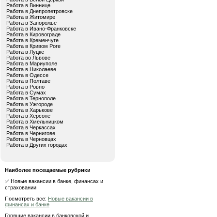
Работа в Виннице
Работа в Днепропетровске
Работа в Житомире
Работа в Запорожье
Работа в Ивано-Франковске
Работа в Кировограде
Работа в Кременчуге
Работа в Кривом Роге
Работа в Луцке
Работа во Львове
Работа в Мариуполе
Работа в Николаеве
Работа в Одессе
Работа в Полтаве
Работа в Ровно
Работа в Сумах
Работа в Тернополе
Работа в Ужгороде
Работа в Харькове
Работа в Херсоне
Работа в Хмельницком
Работа в Черкассах
Работа в Чернигове
Работа в Черновцах
Работа в Других городах
Наиболее посещаемые рубрики
✅ Новые вакансии в банке, финансах и
страховании
Посмотреть все:
Новые вакансии в
финансах и банке
Горящие вакансии в банковской и