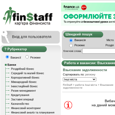
Швидкий пошу
Вакансія
Місто
Резюме
Розділ
Рубрикатор
Ключові слова
Вакансії
Резюме
Работа и вакансии: Взыскани
Банки
Роздрібний бізнес
Взыскание задолженности
Середній та малий бізнес
Сортировать по:
региону
Корпоративний бізнес
Міжнародний бізнес
FinStaff
> работа Інші міста
>
Взыскание
Інвестиційний бізнес
задолженности
Ризик-менеджмент
Кредитування
Заставні операції
Вибачт
Казначейство
на даний мом
Фінансовий моніторинг
Фінансовий аналіз та планування