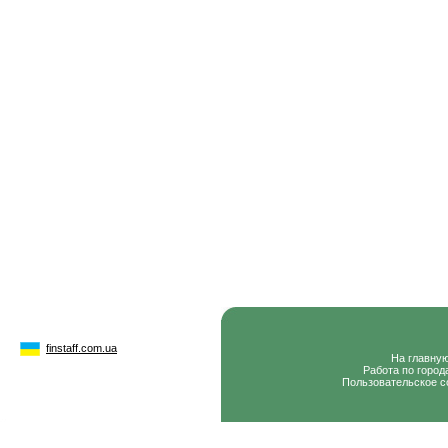
finstaff.com.ua
На главну
Работа по город
Пользовательское с