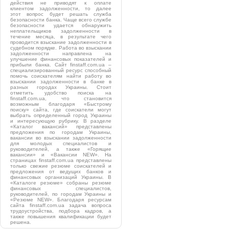
действия не приводят к оплате
клиентом задолженности, то далее
этот вопрос будет решать служба
безопасности банка. Чаще всего службе
безопасности удается обнаружить
неплательщиков задолженности в
течение месяца, в результате чего
проводится взыскание задолженности в
судебном порядке. Работа во взыскании
задолженности направлена на
улучшение финансовых показателей и
прибыли банка. Сайт finstaff.com.ua –
специализированный ресурс способный
помочь соискателям найти работу во
взыскании задолженности в банке в
разных городах Украины. Стоит
отметить удобство поиска на
finstaff.com.ua, что становится
возможным благодаря «Быстрому
поиску» сайта, где соискатели могут
выбрать определенный город Украины
и интересующую рубрику. В разделе
«Каталог вакансий» представлены
предложения по городам Украины,
вакансии во взыскании задолженности
для молодых специалистов и
руководителей, а также «Горящие
вакансии» и «Вакансии NEW». На
страницах finstaff.com.ua представлены
только свежие резюме соискателей и
предложения от ведущих банков и
финансовых организаций Украины. В
«Каталоге резюме» собраны резюме
финансовых специалистов,
руководителей, по городам Украины и
«Резюме NEW». Благодаря ресурсам
сайта finstaff.com.ua задача вопроса
трудоустройства, подбора кадров, а
также повышения квалификации будет
решена.