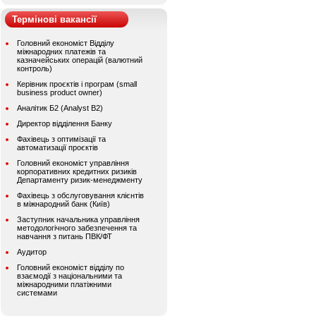
Термінові вакансії
Головний економіст Відділу
міжнародних платежів та
казначейських операцій (валютний
контроль)
Керівник проєктів і програм (small
business product owner)
Аналітик Б2 (Analyst B2)
Директор відділення Банку
Фахівець з оптимізації та
автоматизації проєктів
Головний економіст управління
корпоративних кредитних ризиків
Департаменту ризик-менеджменту
Фахівець з обслуговування клієнтів
в міжнародний банк (Київ)
Заступник начальника управління
методологічного забезпечення та
навчання з питань ПВК/ФТ
Аудитор
Головний економіст відділу по
взаємодії з національними та
міжнародними платіжними
системами