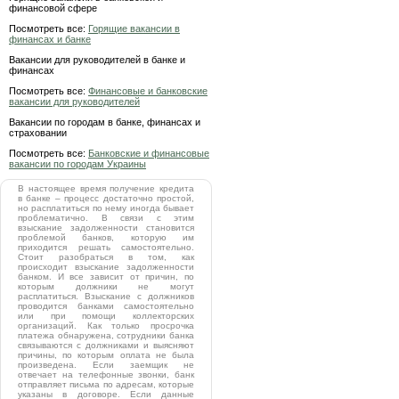
финансовой сфере
Посмотреть все:
Горящие вакансии в
финансах и банке
Вакансии для руководителей в банке и
финансах
Посмотреть все:
Финансовые и банковские
вакансии для руководителей
Вакансии по городам в банке, финансах и
страховании
Посмотреть все:
Банковские и финансовые
вакансии по городам Украины
В настоящее время получение кредита
в банке – процесс достаточно простой,
но расплатиться по нему иногда бывает
проблематично. В связи с этим
взыскание задолженности становится
проблемой банков, которую им
приходится решать самостоятельно.
Стоит разобраться в том, как
происходит взыскание задолженности
банком. И все зависит от причин, по
которым должники не могут
расплатиться. Взыскание с должников
проводится банками самостоятельно
или при помощи коллекторских
организаций. Как только просрочка
платежа обнаружена, сотрудники банка
связываются с должниками и выясняют
причины, по которым оплата не была
произведена. Если заемщик не
отвечает на телефонные звонки, банк
отправляет письма по адресам, которые
указаны в договоре. Если данные