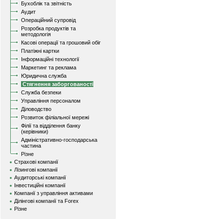
Бухоблік та звітність
Аудит
Операційний супровід
Розробка продуктів та
методологія
Касові операції та грошовий обіг
Платіжні картки
Інформаційні технології
Маркетинг та реклама
Юридична служба
Стягнення заборгованості
Служба безпеки
Управління персоналом
Діловодство
Розвиток філіальної мережі
Філії та відділення банку
(керівники)
Адміністративно-господарська
частина
Різне
Страхові компанії
Лізингові компанії
Аудиторські компанії
Інвестиційні компанії
Компанії з управління активами
Ділінгові компанії та Forex
Різне