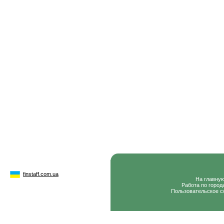
finstaff.com.ua
На главну
Работа по город
Пользовательское с