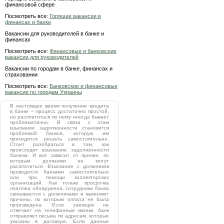
финансовой сфере
Посмотреть все:
Горящие вакансии в
финансах и банке
Вакансии для руководителей в банке и
финансах
Посмотреть все:
Финансовые и банковские
вакансии для руководителей
Вакансии по городам в банке, финансах и
страховании
Посмотреть все:
Банковские и финансовые
вакансии по городам Украины
В настоящее время получение кредита
в банке – процесс достаточно простой,
но расплатиться по нему иногда бывает
проблематично. В связи с этим
взыскание задолженности становится
проблемой банков, которую им
приходится решать самостоятельно.
Стоит разобраться в том, как
происходит взыскание задолженности
банком. И все зависит от причин, по
которым должники не могут
расплатиться. Взыскание с должников
проводится банками самостоятельно
или при помощи коллекторских
организаций. Как только просрочка
платежа обнаружена, сотрудники банка
связываются с должниками и выясняют
причины, по которым оплата не была
произведена. Если заемщик не
отвечает на телефонные звонки, банк
отправляет письма по адресам, которые
указаны в договоре. Если данные