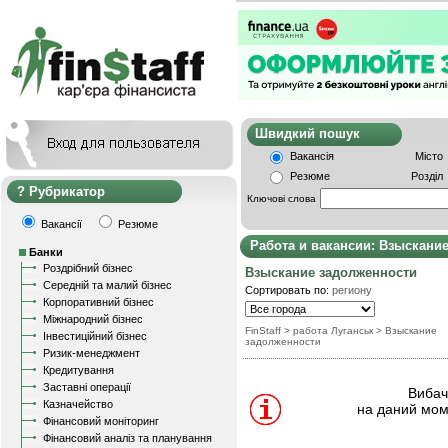
Швидкий пошу
Вакансія
Місто
Резюме
Розділ
Рубрикатор
Ключові слова
Вакансії
Резюме
Работа и вакансии: Взыскани
Банки
Роздрібний бізнес
Взыскание задолженности
Середній та малий бізнес
Сортировать по:
региону
Корпоративний бізнес
Міжнародний бізнес
FinStaff
> работа Луганськ
>
Взыскание
Інвестиційний бізнес
задолженности
Ризик-менеджмент
Кредитування
Заставні операції
Вибачт
Казначейство
на даний мом
Фінансовий моніторинг
Фінансовий аналіз та планування