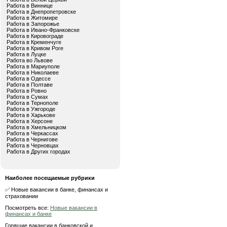
Работа в Виннице
Работа в Днепропетровске
Работа в Житомире
Работа в Запорожье
Работа в Ивано-Франковске
Работа в Кировограде
Работа в Кременчуге
Работа в Кривом Роге
Работа в Луцке
Работа во Львове
Работа в Мариуполе
Работа в Николаеве
Работа в Одессе
Работа в Полтаве
Работа в Ровно
Работа в Сумах
Работа в Тернополе
Работа в Ужгороде
Работа в Харькове
Работа в Херсоне
Работа в Хмельницком
Работа в Черкассах
Работа в Чернигове
Работа в Черновцах
Работа в Других городах
Наиболее посещаемые рубрики
✅ Новые вакансии в банке, финансах и
страховании
Посмотреть все:
Новые вакансии в
финансах и банке
Горящие вакансии в банковской и