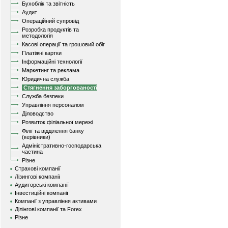
Бухоблік та звітність
Аудит
Операційний супровід
Розробка продуктів та
методологія
Касові операції та грошовий обіг
Платіжні картки
Інформаційні технології
Маркетинг та реклама
Юридична служба
Стягнення заборгованості
Служба безпеки
Управління персоналом
Діловодство
Розвиток філіальної мережі
Філії та відділення банку
(керівники)
Адміністративно-господарська
частина
Різне
Страхові компанії
Лізингові компанії
Аудиторські компанії
Інвестиційні компанії
Компанії з управління активами
Ділінгові компанії та Forex
Різне