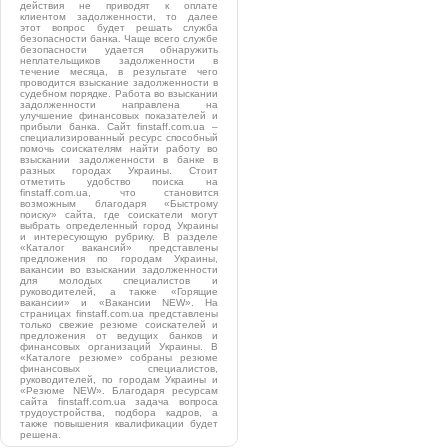
действия не приводят к оплате
клиентом задолженности, то далее
этот вопрос будет решать служба
безопасности банка. Чаще всего службе
безопасности удается обнаружить
неплательщиков задолженности в
течение месяца, в результате чего
проводится взыскание задолженности в
судебном порядке. Работа во взыскании
задолженности направлена на
улучшение финансовых показателей и
прибыли банка. Сайт finstaff.com.ua –
специализированный ресурс способный
помочь соискателям найти работу во
взыскании задолженности в банке в
разных городах Украины. Стоит
отметить удобство поиска на
finstaff.com.ua, что становится
возможным благодаря «Быстрому
поиску» сайта, где соискатели могут
выбрать определенный город Украины
и интересующую рубрику. В разделе
«Каталог вакансий» представлены
предложения по городам Украины,
вакансии во взыскании задолженности
для молодых специалистов и
руководителей, а также «Горящие
вакансии» и «Вакансии NEW». На
страницах finstaff.com.ua представлены
только свежие резюме соискателей и
предложения от ведущих банков и
финансовых организаций Украины. В
«Каталоге резюме» собраны резюме
финансовых специалистов,
руководителей, по городам Украины и
«Резюме NEW». Благодаря ресурсам
сайта finstaff.com.ua задача вопроса
трудоустройства, подбора кадров, а
также повышения квалификации будет
решена.