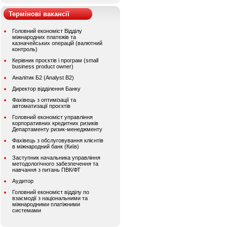
Термінові вакансії
Головний економіст Відділу
міжнародних платежів та
казначейських операцій (валютний
контроль)
Керівник проєктів і програм (small
business product owner)
Аналітик Б2 (Analyst B2)
Директор відділення Банку
Фахівець з оптимізації та
автоматизації проєктів
Головний економіст управління
корпоративних кредитних ризиків
Департаменту ризик-менеджменту
Фахівець з обслуговування клієнтів
в міжнародний банк (Київ)
Заступник начальника управління
методологічного забезпечення та
навчання з питань ПВК/ФТ
Аудитор
Головний економіст відділу по
взаємодії з національними та
міжнародними платіжними
системами