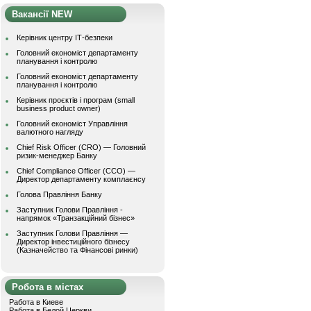
Вакансії NEW
Керівник центру ІТ-безпеки
Головний економіст департаменту
планування і контролю
Головний економіст департаменту
планування і контролю
Керівник проєктів і програм (small
business product owner)
Головний економіст Управління
валютного нагляду
Chief Risk Officer (CRO) — Головний
ризик-менеджер Банку
Chief Compliance Officer (CCO) —
Директор департаменту комплаєнсу
Голова Правління Банку
Заступник Голови Правління -
напрямок «Транзакційний бізнес»
Заступник Голови Правління —
Директор інвестиційного бізнесу
(Казначейство та Фінансові ринки)
Робота в містах
Работа в Киеве
Работа в Белой Церкви