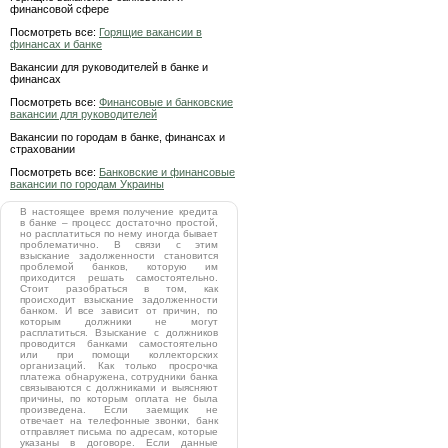
финансовой сфере
Посмотреть все:
Горящие вакансии в
финансах и банке
Вакансии для руководителей в банке и
финансах
Посмотреть все:
Финансовые и банковские
вакансии для руководителей
Вакансии по городам в банке, финансах и
страховании
Посмотреть все:
Банковские и финансовые
вакансии по городам Украины
В настоящее время получение кредита
в банке – процесс достаточно простой,
но расплатиться по нему иногда бывает
проблематично. В связи с этим
взыскание задолженности становится
проблемой банков, которую им
приходится решать самостоятельно.
Стоит разобраться в том, как
происходит взыскание задолженности
банком. И все зависит от причин, по
которым должники не могут
расплатиться. Взыскание с должников
проводится банками самостоятельно
или при помощи коллекторских
организаций. Как только просрочка
платежа обнаружена, сотрудники банка
связываются с должниками и выясняют
причины, по которым оплата не была
произведена. Если заемщик не
отвечает на телефонные звонки, банк
отправляет письма по адресам, которые
указаны в договоре. Если данные