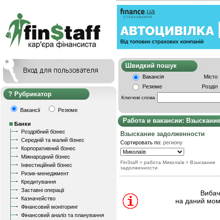
Швидкий пошу
Вакансія
Місто
Резюме
Розділ
Рубрикатор
Ключові слова
Вакансії
Резюме
Работа и вакансии: Взыскани
Банки
Роздрібний бізнес
Взыскание задолженности
Середній та малий бізнес
Сортировать по:
региону
Корпоративний бізнес
Міжнародний бізнес
FinStaff
> работа Миколаїв
>
Взыскание
Інвестиційний бізнес
задолженности
Ризик-менеджмент
Кредитування
Заставні операції
Вибачт
Казначейство
на даний мом
Фінансовий моніторинг
Фінансовий аналіз та планування