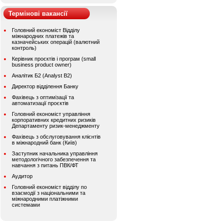
Термінові вакансії
Головний економіст Відділу
міжнародних платежів та
казначейських операцій (валютний
контроль)
Керівник проєктів і програм (small
business product owner)
Аналітик Б2 (Analyst B2)
Директор відділення Банку
Фахівець з оптимізації та
автоматизації проєктів
Головний економіст управління
корпоративних кредитних ризиків
Департаменту ризик-менеджменту
Фахівець з обслуговування клієнтів
в міжнародний банк (Київ)
Заступник начальника управління
методологічного забезпечення та
навчання з питань ПВК/ФТ
Аудитор
Головний економіст відділу по
взаємодії з національними та
міжнародними платіжними
системами