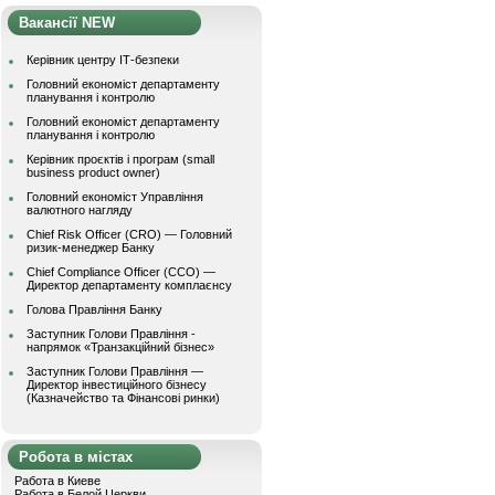
Вакансії NEW
Керівник центру ІТ-безпеки
Головний економіст департаменту
планування і контролю
Головний економіст департаменту
планування і контролю
Керівник проєктів і програм (small
business product owner)
Головний економіст Управління
валютного нагляду
Chief Risk Officer (CRO) — Головний
ризик-менеджер Банку
Chief Compliance Officer (CCO) —
Директор департаменту комплаєнсу
Голова Правління Банку
Заступник Голови Правління -
напрямок «Транзакційний бізнес»
Заступник Голови Правління —
Директор інвестиційного бізнесу
(Казначейство та Фінансові ринки)
Робота в містах
Работа в Киеве
Работа в Белой Церкви