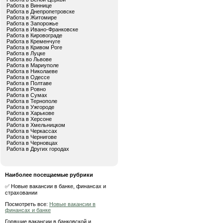
Работа в Виннице
Работа в Днепропетровске
Работа в Житомире
Работа в Запорожье
Работа в Ивано-Франковске
Работа в Кировограде
Работа в Кременчуге
Работа в Кривом Роге
Работа в Луцке
Работа во Львове
Работа в Мариуполе
Работа в Николаеве
Работа в Одессе
Работа в Полтаве
Работа в Ровно
Работа в Сумах
Работа в Тернополе
Работа в Ужгороде
Работа в Харькове
Работа в Херсоне
Работа в Хмельницком
Работа в Черкассах
Работа в Чернигове
Работа в Черновцах
Работа в Других городах
Наиболее посещаемые рубрики
✅ Новые вакансии в банке, финансах и
страховании
Посмотреть все:
Новые вакансии в
финансах и банке
Горящие вакансии в банковской и