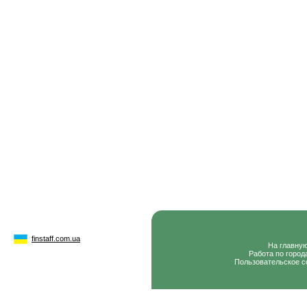
finstaff.com.ua
На главну
Работа по город
Пользовательское с