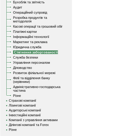
Бухоблік та звітність
Аудит
Операційний супровід
Розробка продуктів та
методологія
Касові операції та грошовий обіг
Платіжні картки
Інформаційні технології
Маркетинг та реклама
Юридична служба
Стягнення заборгованості
Служба безпеки
Управління персоналом
Діловодство
Розвиток філіальної мережі
Філії та відділення банку
(керівники)
Адміністративно-господарська
частина
Різне
Страхові компанії
Лізингові компанії
Аудиторські компанії
Інвестиційні компанії
Компанії з управління активами
Ділінгові компанії та Forex
Різне