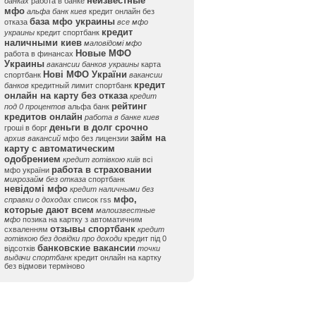
неизвестные
банках
работа в банке
мфо
альфа банк киев
кредит онлайн без
база мфо украины
отказа
все мфо
кредит
украины
кредит спортбанк
наличными киев
маловідомі мфо
Новые МФО
работа в финансах
Украины
вакансии банков украины
карта
Нові МФО України
спортбанк
вакансии
кредит
банков
кредитный лимит спортбанк
онлайн на карту без отказа
кредит
рейтинг
под 0 процентов
альфа банк
кредитов онлайн
работа в банке киев
деньги в долг срочно
гроші в борг
займ на
архив вакансий
мфо без лицензии
карту с автоматическим
одобрением
кредит готівкою київ
всі
работа в страховании
мфо україни
микрозайм без отказа
спортбанк
невідомі мфо
кредит наличными без
мфо,
справки о доходах
список rss
которые дают всем
малоизвестные
мфо
позика на картку з автоматичним
отзывы спортбанк
схваленням
кредит
готівкою без довідки про доходи
кредит під 0
банковские вакансии
відсотків
точки
выдачи спортбанк
кредит онлайн на картку
без відмови терміново