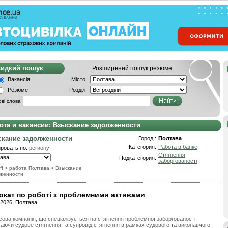
видкий пошук
Розширений пошук резюме
Вакансія
Місто
Резюме
Розділ
ві слова
ота и вакансии: Взыскание задолженности
кание задолженности
Город :
Полтава
Категория:
Работа в банке
ровать по:
региону
Стягнення
Подкатегория:
заборгованості
ff
> работа Полтава
>
Взыскание
женности
окат по роботі з проблемними активами
.2026, Полтава
сова компанія, що спеціалізується на стягнення проблемної заборгованості,
аючи судове стягнення та супровід стягнення в рамках судового та виконавчого