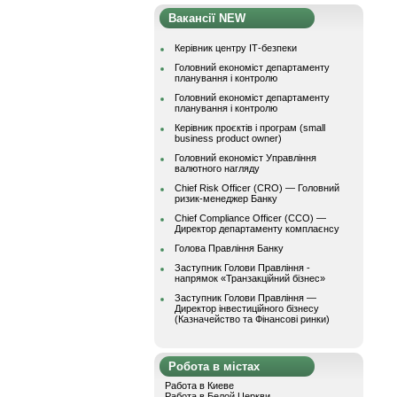
Вакансії NEW
Керівник центру ІТ-безпеки
Головний економіст департаменту
планування і контролю
Головний економіст департаменту
планування і контролю
Керівник проєктів і програм (small
business product owner)
Головний економіст Управління
валютного нагляду
Chief Risk Officer (CRO) — Головний
ризик-менеджер Банку
Chief Compliance Officer (CCO) —
Директор департаменту комплаєнсу
Голова Правління Банку
Заступник Голови Правління -
напрямок «Транзакційний бізнес»
Заступник Голови Правління —
Директор інвестиційного бізнесу
(Казначейство та Фінансові ринки)
Робота в містах
Работа в Киеве
Работа в Белой Церкви