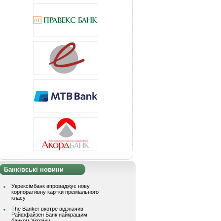
Банківські новини
Укрексімбанк впроваджує нову
корпоративну картки преміального
класу
The Banker вкотре відзначив
Райффайзен Банк найкращим
банком України