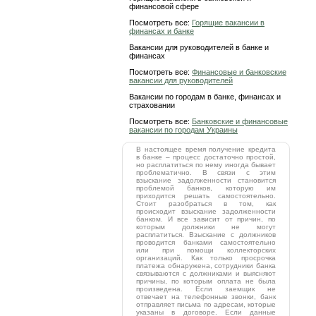
финансовой сфере
Посмотреть все:
Горящие вакансии в
финансах и банке
Вакансии для руководителей в банке и
финансах
Посмотреть все:
Финансовые и банковские
вакансии для руководителей
Вакансии по городам в банке, финансах и
страховании
Посмотреть все:
Банковские и финансовые
вакансии по городам Украины
В настоящее время получение кредита
в банке – процесс достаточно простой,
но расплатиться по нему иногда бывает
проблематично. В связи с этим
взыскание задолженности становится
проблемой банков, которую им
приходится решать самостоятельно.
Стоит разобраться в том, как
происходит взыскание задолженности
банком. И все зависит от причин, по
которым должники не могут
расплатиться. Взыскание с должников
проводится банками самостоятельно
или при помощи коллекторских
организаций. Как только просрочка
платежа обнаружена, сотрудники банка
связываются с должниками и выясняют
причины, по которым оплата не была
произведена. Если заемщик не
отвечает на телефонные звонки, банк
отправляет письма по адресам, которые
указаны в договоре. Если данные