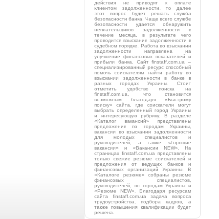
действия не приводят к оплате
клиентом задолженности, то далее
этот вопрос будет решать служба
безопасности банка. Чаще всего службе
безопасности удается обнаружить
неплательщиков задолженности в
течение месяца, в результате чего
проводится взыскание задолженности в
судебном порядке. Работа во взыскании
задолженности направлена на
улучшение финансовых показателей и
прибыли банка. Сайт finstaff.com.ua –
специализированный ресурс способный
помочь соискателям найти работу во
взыскании задолженности в банке в
разных городах Украины. Стоит
отметить удобство поиска на
finstaff.com.ua, что становится
возможным благодаря «Быстрому
поиску» сайта, где соискатели могут
выбрать определенный город Украины
и интересующую рубрику. В разделе
«Каталог вакансий» представлены
предложения по городам Украины,
вакансии во взыскании задолженности
для молодых специалистов и
руководителей, а также «Горящие
вакансии» и «Вакансии NEW». На
страницах finstaff.com.ua представлены
только свежие резюме соискателей и
предложения от ведущих банков и
финансовых организаций Украины. В
«Каталоге резюме» собраны резюме
финансовых специалистов,
руководителей, по городам Украины и
«Резюме NEW». Благодаря ресурсам
сайта finstaff.com.ua задача вопроса
трудоустройства, подбора кадров, а
также повышения квалификации будет
решена.