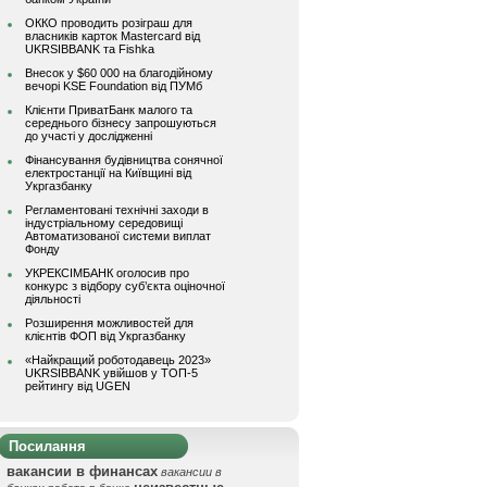
ОККО проводить розіграш для
власників карток Mastercard від
UKRSIBBANK та Fishka
Внесок у $60 000 на благодійному
вечорі KSE Foundation від ПУМб
Клієнти ПриватБанк малого та
середнього бізнесу запрошуються
до участі у дослідженні
Фінансування будівництва сонячної
електростанції на Київщині від
Укргазбанку
Регламентовані технічні заходи в
індустріальному середовищі
Автоматизованої системи виплат
Фонду
УКРЕКСІМБАНК оголосив про
конкурс з відбору суб’єкта оціночної
діяльності
Розширення можливостей для
клієнтів ФОП від Укргазбанку
«Найкращий роботодавець 2023»
UKRSIBBANK увійшов у ТОП-5
рейтингу від UGEN
Посилання
вакансии в финансах
вакансии в