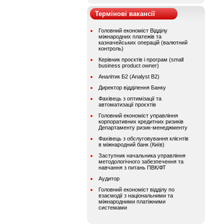
Термінові вакансії
Головний економіст Відділу
міжнародних платежів та
казначейських операцій (валютний
контроль)
Керівник проєктів і програм (small
business product owner)
Аналітик Б2 (Analyst B2)
Директор відділення Банку
Фахівець з оптимізації та
автоматизації проєктів
Головний економіст управління
корпоративних кредитних ризиків
Департаменту ризик-менеджменту
Фахівець з обслуговування клієнтів
в міжнародний банк (Київ)
Заступник начальника управління
методологічного забезпечення та
навчання з питань ПВК/ФТ
Аудитор
Головний економіст відділу по
взаємодії з національними та
міжнародними платіжними
системами