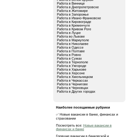
Работа в Виннице
Работа в Днепропетровске
Работа в Житомире
Работа в Запорожье
Работа в Ивано-Франковске
Работа в Кировограде
Работа в Кременчуге
Работа в Кривом Роге
Работа в Луцке
Работа во Львове
Работа в Мариуполе
Работа в Николаеве
Работа в Одессе
Работа в Полтаве
Работа в Ровно
Работа в Сумах
Работа в Тернополе
Работа в Ужгороде
Работа в Харькове
Работа в Херсоне
Работа в Хмельницком
Работа в Черкассах
Работа в Чернигове
Работа в Черновцах
Работа в Других городах
Наиболее посещаемые рубрики
✅ Новые вакансии в банке, финансах и
страховании
Посмотреть все:
Новые вакансии в
финансах и банке
Горящие вакансии в банковской и