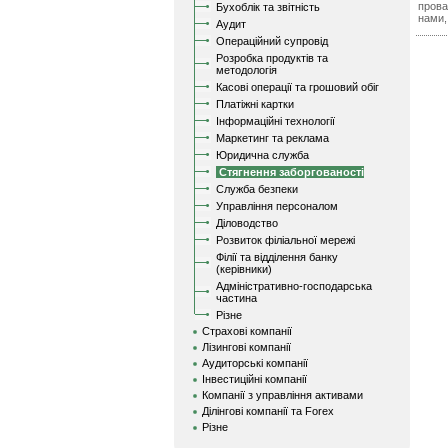
прова
Бухоблік та звітність
нами,
Аудит
Операційний супровід
Розробка продуктів та
методологія
Касові операції та грошовий обіг
Платіжні картки
Інформаційні технології
Маркетинг та реклама
Юридична служба
Стягнення заборгованості
Служба безпеки
Управління персоналом
Діловодство
Розвиток філіальної мережі
Філії та відділення банку
(керівники)
Адміністративно-господарська
частина
Різне
Страхові компанії
Лізингові компанії
Аудиторські компанії
Інвестиційні компанії
Компанії з управління активами
Ділінгові компанії та Forex
Різне