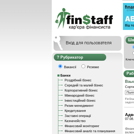
Ш
Рубрикатор
Ключо
Вакансії
Резюме
Раб
Банки
Роздрібний бізнес
Взыс
Середній та малий бізнес
Сорти
Корпоративний бізнес
Міжнародний бізнес
FinSta
Інвестиційний бізнес
задол
Ризик-менеджмент
Кредитування
Адв
Заставні операції
07.08
Казначейство
Фінансовий моніторинг
Фінан
Фінансовий аналіз та планування
включ