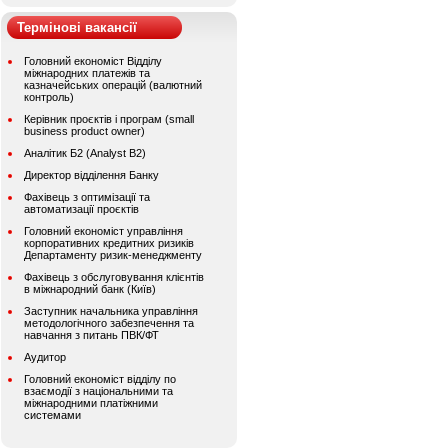
Термінові вакансії
Головний економіст Відділу
міжнародних платежів та
казначейських операцій (валютний
контроль)
Керівник проєктів і програм (small
business product owner)
Аналітик Б2 (Analyst B2)
Директор відділення Банку
Фахівець з оптимізації та
автоматизації проєктів
Головний економіст управління
корпоративних кредитних ризиків
Департаменту ризик-менеджменту
Фахівець з обслуговування клієнтів
в міжнародний банк (Київ)
Заступник начальника управління
методологічного забезпечення та
навчання з питань ПВК/ФТ
Аудитор
Головний економіст відділу по
взаємодії з національними та
міжнародними платіжними
системами