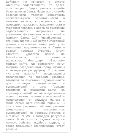
действия не приводят к оплате
клиентом задолженности, то далее
этот вопрос будет решать служба
безопасности банка. Чаще всего службе
безопасности удается обнаружить
неплательщиков задолженности в
течение месяца, в результате чего
проводится взыскание задолженности в
судебном порядке. Работа во взыскании
задолженности направлена на
улучшение финансовых показателей и
прибыли банка. Сайт finstaff.com.ua –
специализированный ресурс способный
помочь соискателям найти работу во
взыскании задолженности в банке в
разных городах Украины. Стоит
отметить удобство поиска на
finstaff.com.ua, что становится
возможным благодаря «Быстрому
поиску» сайта, где соискатели могут
выбрать определенный город Украины
и интересующую рубрику. В разделе
«Каталог вакансий» представлены
предложения по городам Украины,
вакансии во взыскании задолженности
для молодых специалистов и
руководителей, а также «Горящие
вакансии» и «Вакансии NEW». На
страницах finstaff.com.ua представлены
только свежие резюме соискателей и
предложения от ведущих банков и
финансовых организаций Украины. В
«Каталоге резюме» собраны резюме
финансовых специалистов,
руководителей, по городам Украины и
«Резюме NEW». Благодаря ресурсам
сайта finstaff.com.ua задача вопроса
трудоустройства, подбора кадров, а
также повышения квалификации будет
решена.