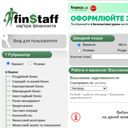
Швидкий пошу
Вакансія
Місто
Резюме
Розділ
Рубрикатор
Ключові слова
Вакансії
Резюме
Работа и вакансии: Взыскани
Банки
Роздрібний бізнес
Взыскание задолженности
Середній та малий бізнес
Сортировать по:
региону
Корпоративний бізнес
Міжнародний бізнес
FinStaff
> работа Ужгород
>
Взыскание
Інвестиційний бізнес
задолженности
Ризик-менеджмент
Кредитування
Заставні операції
Вибачт
Казначейство
на даний мом
Фінансовий моніторинг
Фінансовий аналіз та планування