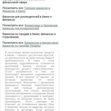
финансовой сфере
Посмотреть все:
Горящие вакансии в
финансах и банке
Вакансии для руководителей в банке и
финансах
Посмотреть все:
Финансовые и банковские
вакансии для руководителей
Вакансии по городам в банке, финансах и
страховании
Посмотреть все:
Банковские и финансовые
вакансии по городам Украины
В настоящее время получение кредита
в банке – процесс достаточно простой,
но расплатиться по нему иногда бывает
проблематично. В связи с этим
взыскание задолженности становится
проблемой банков, которую им
приходится решать самостоятельно.
Стоит разобраться в том, как
происходит взыскание задолженности
банком. И все зависит от причин, по
которым должники не могут
расплатиться. Взыскание с должников
проводится банками самостоятельно
или при помощи коллекторских
организаций. Как только просрочка
платежа обнаружена, сотрудники банка
связываются с должниками и выясняют
причины, по которым оплата не была
произведена. Если заемщик не
отвечает на телефонные звонки, банк
отправляет письма по адресам, которые
указаны в договоре. Если данные