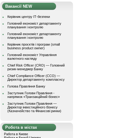
Вакансії NEW
Керівник центру ІТ-безпеки
Головний економіст департаменту
планування і контролю
Головний економіст департаменту
планування і контролю
Керівник проєктів і програм (small
business product owner)
Головний економіст Управління
валютного нагляду
Chief Risk Officer (CRO) — Головний
ризик-менеджер Банку
Chief Compliance Officer (CCO) —
Директор департаменту комплаєнсу
Голова Правління Банку
Заступник Голови Правління -
напрямок «Транзакційний бізнес»
Заступник Голови Правління —
Директор інвестиційного бізнесу
(Казначейство та Фінансові ринки)
Робота в містах
Работа в Киеве
Работа в Белой Церкви