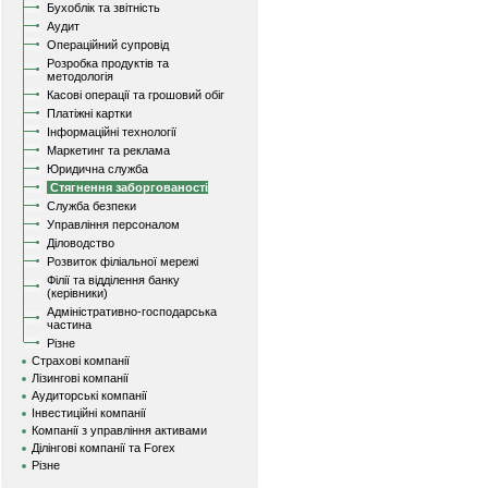
Бухоблік та звітність
Аудит
Операційний супровід
Розробка продуктів та
методологія
Касові операції та грошовий обіг
Платіжні картки
Інформаційні технології
Маркетинг та реклама
Юридична служба
Стягнення заборгованості
Служба безпеки
Управління персоналом
Діловодство
Розвиток філіальної мережі
Філії та відділення банку
(керівники)
Адміністративно-господарська
частина
Різне
Страхові компанії
Лізингові компанії
Аудиторські компанії
Інвестиційні компанії
Компанії з управління активами
Ділінгові компанії та Forex
Різне