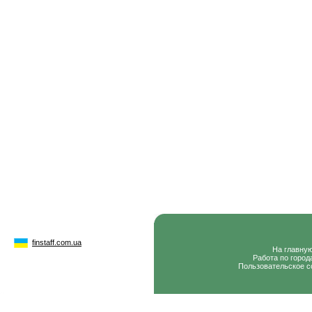
finstaff.com.ua
На главну
Работа по город
Пользовательское с