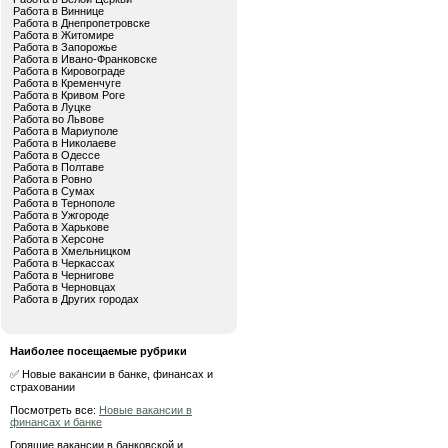
Работа в Виннице
Работа в Днепропетровске
Работа в Житомире
Работа в Запорожье
Работа в Ивано-Франковске
Работа в Кировограде
Работа в Кременчуге
Работа в Кривом Роге
Работа в Луцке
Работа во Львове
Работа в Мариуполе
Работа в Николаеве
Работа в Одессе
Работа в Полтаве
Работа в Ровно
Работа в Сумах
Работа в Тернополе
Работа в Ужгороде
Работа в Харькове
Работа в Херсоне
Работа в Хмельницком
Работа в Черкассах
Работа в Чернигове
Работа в Черновцах
Работа в Других городах
Наиболее посещаемые рубрики
✅ Новые вакансии в банке, финансах и
страховании
Посмотреть все:
Новые вакансии в
финансах и банке
Горящие вакансии в банковской и