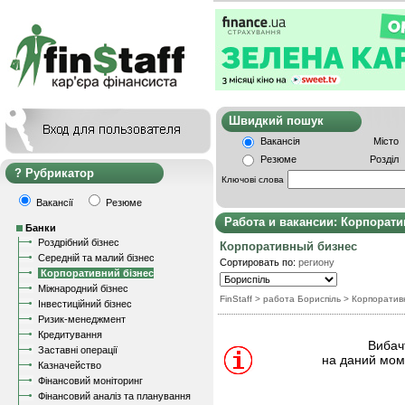
Швидкий пошу
Вакансія
Місто
Резюме
Розділ
Рубрикатор
Ключові слова
Вакансії
Резюме
Работа и вакансии: Корпорат
Банки
Роздрібний бізнес
Корпоративный бизнес
Середній та малий бізнес
Сортировать по:
региону
Корпоративний бізнес
Міжнародний бізнес
FinStaff
> работа Бориспіль
>
Корпоратив
Інвестиційний бізнес
Ризик-менеджмент
Кредитування
Вибачт
Заставні операції
на даний моме
Казначейство
Фінансовий моніторинг
Фінансовий аналіз та планування