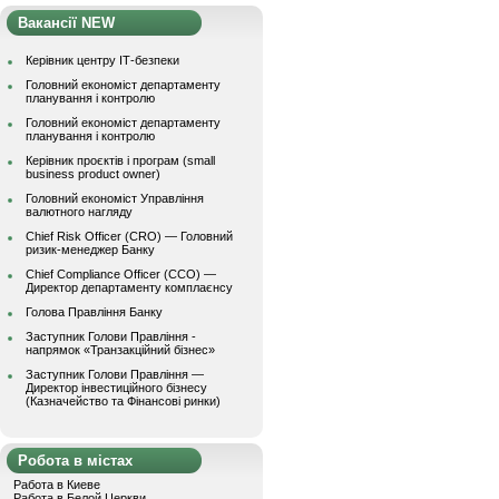
Вакансії NEW
Керівник центру ІТ-безпеки
Головний економіст департаменту
планування і контролю
Головний економіст департаменту
планування і контролю
Керівник проєктів і програм (small
business product owner)
Головний економіст Управління
валютного нагляду
Chief Risk Officer (CRO) — Головний
ризик-менеджер Банку
Chief Compliance Officer (CCO) —
Директор департаменту комплаєнсу
Голова Правління Банку
Заступник Голови Правління -
напрямок «Транзакційний бізнес»
Заступник Голови Правління —
Директор інвестиційного бізнесу
(Казначейство та Фінансові ринки)
Робота в містах
Работа в Киеве
Работа в Белой Церкви