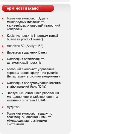
Термінові вакансії
Головний економіст Відділу
міжнародних платежів та
казначейських операцій (валютний
контроль)
Керівник проєктів і програм (small
business product owner)
Аналітик Б2 (Analyst B2)
Директор відділення Банку
Фахівець з оптимізації та
автоматизації проєктів
Головний економіст управління
корпоративних кредитних ризиків
Департаменту ризик-менеджменту
Фахівець з обслуговування клієнтів
в міжнародний банк (Київ)
Заступник начальника управління
методологічного забезпечення та
навчання з питань ПВК/ФТ
Аудитор
Головний економіст відділу по
взаємодії з національними та
міжнародними платіжними
системами