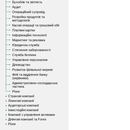
Бухоблік та звітність
Аудит
Операційний супровід
Розробка продуктів та
методологія
Касові операції та грошовий обіг
Платіжні картки
Інформаційні технології
Маркетинг та реклама
Юридична служба
Стягнення заборгованості
Служба безпеки
Управління персоналом
Діловодство
Розвиток філіальної мережі
Філії та відділення банку
(керівники)
Адміністративно-господарська
частина
Різне
Страхові компанії
Лізингові компанії
Аудиторські компанії
Інвестиційні компанії
Компанії з управління активами
Ділінгові компанії та Forex
Різне