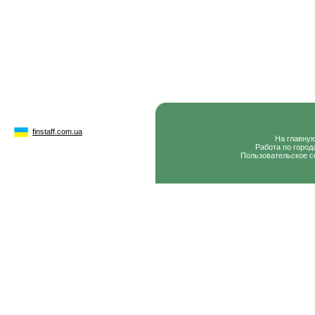
finstaff.com.ua
На главну
Работа по город
Пользовательское с