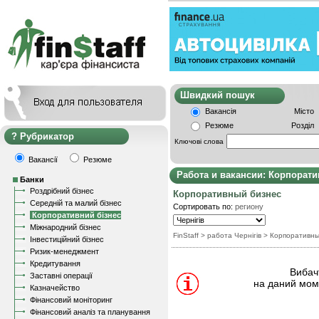
Швидкий пошу
Вакансія
Місто
Резюме
Розділ
Рубрикатор
Ключові слова
Вакансії
Резюме
Работа и вакансии: Корпорат
Банки
Роздрібний бізнес
Корпоративный бизнес
Середній та малий бізнес
Сортировать по:
региону
Корпоративний бізнес
Міжнародний бізнес
FinStaff
> работа Чернігів
>
Корпоративны
Інвестиційний бізнес
Ризик-менеджмент
Кредитування
Вибачт
Заставні операції
на даний моме
Казначейство
Фінансовий моніторинг
Фінансовий аналіз та планування