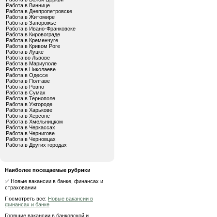
Работа в Виннице
Работа в Днепропетровске
Работа в Житомире
Работа в Запорожье
Работа в Ивано-Франковске
Работа в Кировограде
Работа в Кременчуге
Работа в Кривом Роге
Работа в Луцке
Работа во Львове
Работа в Мариуполе
Работа в Николаеве
Работа в Одессе
Работа в Полтаве
Работа в Ровно
Работа в Сумах
Работа в Тернополе
Работа в Ужгороде
Работа в Харькове
Работа в Херсоне
Работа в Хмельницком
Работа в Черкассах
Работа в Чернигове
Работа в Черновцах
Работа в Других городах
Наиболее посещаемые рубрики
✅ Новые вакансии в банке, финансах и
страховании
Посмотреть все:
Новые вакансии в
финансах и банке
Горящие вакансии в банковской и