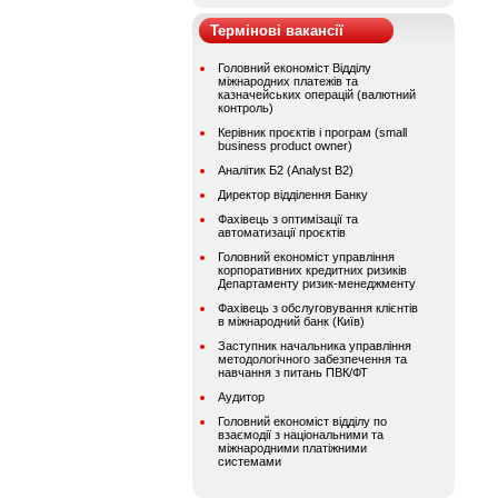
Термінові вакансії
Головний економіст Відділу
міжнародних платежів та
казначейських операцій (валютний
контроль)
Керівник проєктів і програм (small
business product owner)
Аналітик Б2 (Analyst B2)
Директор відділення Банку
Фахівець з оптимізації та
автоматизації проєктів
Головний економіст управління
корпоративних кредитних ризиків
Департаменту ризик-менеджменту
Фахівець з обслуговування клієнтів
в міжнародний банк (Київ)
Заступник начальника управління
методологічного забезпечення та
навчання з питань ПВК/ФТ
Аудитор
Головний економіст відділу по
взаємодії з національними та
міжнародними платіжними
системами