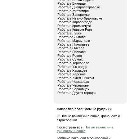
Работа в Виннице
Работа в Днепропетровске
Работа в Житомире
Работа в Запорожье
Работа в Ивано-Франковске
Работа в Кировограде
Работа в Кременчуге
Работа в Кривом Роге
Работа в Луцке
Работа во Львове
Работа в Мариуполе
Работа в Николаеве
Работа в Одессе
Работа в Полтаве
Работа в Ровно
Работа в Сумах
Работа в Тернополе
Работа в Ужгороде
Работа в Харькове
Работа в Херсоне
Работа в Хмельницком
Работа в Черкассах
Работа в Чернигове
Работа в Черновцах
Работа в Других городах
Наиболее посещаемые рубрики
✅ Новые вакансии в банке, финансах и
страховании
Посмотреть все:
Новые вакансии в
финансах и банке
Горящие вакансии в банковской и