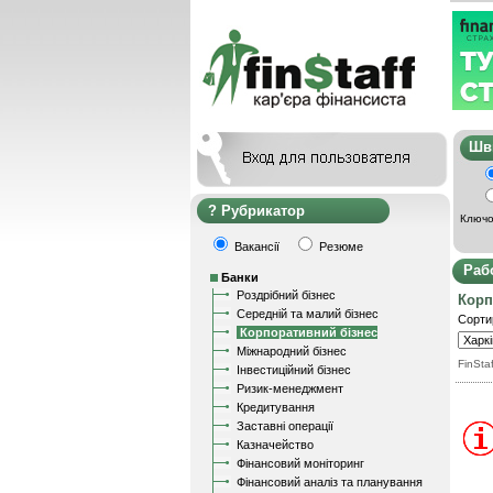
Ш
Рубрикатор
Ключо
Вакансії
Резюме
Раб
Банки
Роздрібний бізнес
Корп
Середній та малий бізнес
Сорти
Корпоративний бізнес
Міжнародний бізнес
FinStaf
Інвестиційний бізнес
Ризик-менеджмент
Кредитування
Заставні операції
Казначейство
Фінансовий моніторинг
Фінансовий аналіз та планування