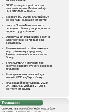
ОККО проводить розіграш для
власників карток Mastercard від
UKRSIBBANK та Fishka
Внесок у $60 000 на благодійному
вечорі KSE Foundation від ПУМб
Клієнти ПриватБанк малого та
середнього бізнесу запрошуються
до участі у дослідженні
Фінансування будівництва сонячної
електростанції на Київщині від
Укргазбанку
Регламентовані технічні заходи в
індустріальному середовищі
Автоматизованої системи виплат
Фонду
УКРЕКСІМБАНК оголосив про
конкурс з відбору суб’єкта оціночної
діяльності
Розширення можливостей для
клієнтів ФОП від Укргазбанку
«Найкращий роботодавець 2023»
UKRSIBBANK увійшов у ТОП-5
рейтингу від UGEN
Посилання
список rss
маловідомі мфо
альфа банк