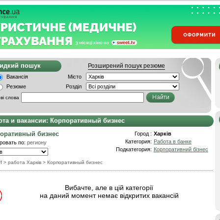
видкий пошук
Розширений пошук резюме
Вакансія
Місто
Резюме
Розділ
ві слова
ота и вакансии: Корпоративный бизнес
оративный бизнес
Город :
Харків
Категория:
Работа в банке
ровать по:
региону
Подкатегория:
Корпоративний бізнес
f
> работа Харків
>
Корпоративный бизнес
Вибачте, але в цій категорії
на даний момент немає відкритих вакансій