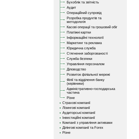
Бухоблік та звітність
Аудит
Операційний супровід
Розробка продуктів та
методологія
Касові операції та грошовий обіг
Платіжні картки
Інформаційні технології
Маркетинг та реклама
Юридична служба
Стягнення заборгованості
Служба безпеки
Управління персоналом
Діловодство
Розвиток філіальної мережі
Філії та відділення банку
(керівники)
Адміністративно-господарська
частина
Різне
Страхові компанії
Лізингові компанії
Аудиторські компанії
Інвестиційні компанії
Компанії з управління активами
Ділінгові компанії та Forex
Різне