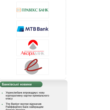
Банківські новини
Укрексімбанк впроваджує нову
корпоративну картки преміального
класу
The Banker вкотре відзначив
Райффайзен Банк найкращим
банком України