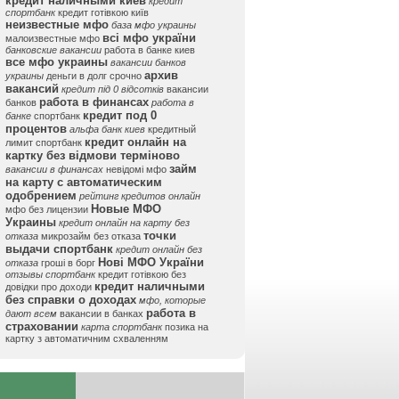
кредит наличными киев
кредит
спортбанк
кредит готівкою київ
неизвестные мфо
база мфо украины
всі мфо україни
малоизвестные мфо
банковские вакансии
работа в банке киев
все мфо украины
вакансии банков
архив
украины
деньги в долг срочно
вакансий
кредит під 0 відсотків
вакансии
работа в финансах
банков
работа в
кредит под 0
банке
спортбанк
процентов
альфа банк киев
кредитный
кредит онлайн на
лимит спортбанк
картку без відмови терміново
займ
вакансии в финансах
невідомі мфо
на карту с автоматическим
одобрением
рейтинг кредитов онлайн
Новые МФО
мфо без лицензии
Украины
кредит онлайн на карту без
точки
отказа
микрозайм без отказа
выдачи спортбанк
кредит онлайн без
Нові МФО України
отказа
гроші в борг
отзывы спортбанк
кредит готівкою без
кредит наличными
довідки про доходи
без справки о доходах
мфо, которые
работа в
дают всем
вакансии в банках
страховании
карта спортбанк
позика на
картку з автоматичним схваленням