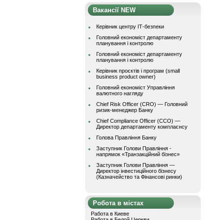
Вакансії NEW
Керівник центру ІТ-безпеки
Головний економіст департаменту
планування і контролю
Головний економіст департаменту
планування і контролю
Керівник проєктів і програм (small
business product owner)
Головний економіст Управління
валютного нагляду
Chief Risk Officer (CRO) — Головний
ризик-менеджер Банку
Chief Compliance Officer (CCO) —
Директор департаменту комплаєнсу
Голова Правління Банку
Заступник Голови Правління -
напрямок «Транзакційний бізнес»
Заступник Голови Правління —
Директор інвестиційного бізнесу
(Казначейство та Фінансові ринки)
Робота в містах
Работа в Киеве
Работа в Белой Церкви