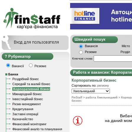
Швидкий пошу
Вакансія
Місто
Резюме
Розділ
Рубрикатор
Ключові слова
Вакансії
Резюме
Работа и вакансии: Корпорат
Банки
Роздрібний бізнес
Корпоративный бизнес
Середній та малий бізнес
Сортировать по:
региону
Корпоративний бізнес
Міжнародний бізнес
FinStaff
> работа Хмельницький
>
Корпор
Інвестиційний бізнес
бизнес
Ризик-менеджмент
Кредитування
Заставні операції
Вибачт
Казначейство
на даний моме
Фінансовий моніторинг
Фінансовий аналіз та планування