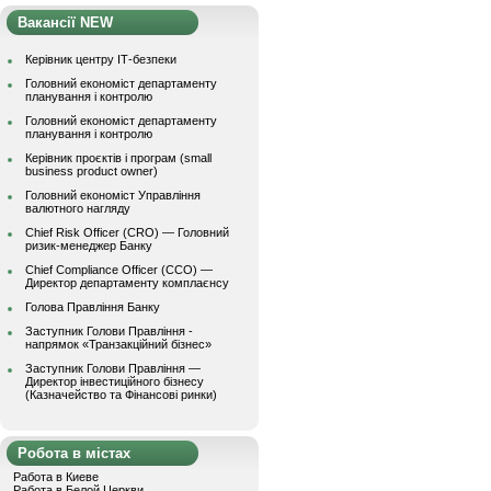
Вакансії NEW
Керівник центру ІТ-безпеки
Головний економіст департаменту
планування і контролю
Головний економіст департаменту
планування і контролю
Керівник проєктів і програм (small
business product owner)
Головний економіст Управління
валютного нагляду
Chief Risk Officer (CRO) — Головний
ризик-менеджер Банку
Chief Compliance Officer (CCO) —
Директор департаменту комплаєнсу
Голова Правління Банку
Заступник Голови Правління -
напрямок «Транзакційний бізнес»
Заступник Голови Правління —
Директор інвестиційного бізнесу
(Казначейство та Фінансові ринки)
Робота в містах
Работа в Киеве
Работа в Белой Церкви