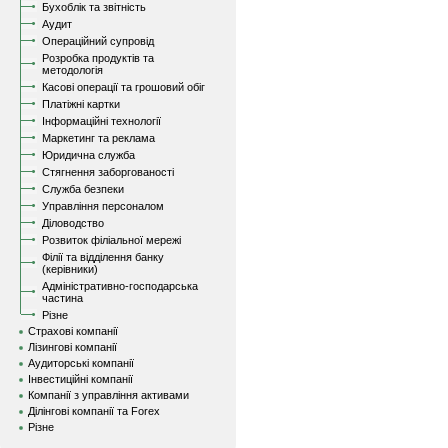
Бухоблік та звітність
Аудит
Операційний супровід
Розробка продуктів та
методологія
Касові операції та грошовий обіг
Платіжні картки
Інформаційні технології
Маркетинг та реклама
Юридична служба
Стягнення заборгованості
Служба безпеки
Управління персоналом
Діловодство
Розвиток філіальної мережі
Філії та відділення банку
(керівники)
Адміністративно-господарська
частина
Різне
Страхові компанії
Лізингові компанії
Аудиторські компанії
Інвестиційні компанії
Компанії з управління активами
Ділінгові компанії та Forex
Різне