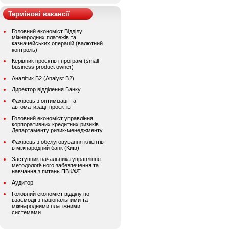
Термінові вакансії
Головний економіст Відділу
міжнародних платежів та
казначейських операцій (валютний
контроль)
Керівник проєктів і програм (small
business product owner)
Аналітик Б2 (Analyst B2)
Директор відділення Банку
Фахівець з оптимізації та
автоматизації проєктів
Головний економіст управління
корпоративних кредитних ризиків
Департаменту ризик-менеджменту
Фахівець з обслуговування клієнтів
в міжнародний банк (Київ)
Заступник начальника управління
методологічного забезпечення та
навчання з питань ПВК/ФТ
Аудитор
Головний економіст відділу по
взаємодії з національними та
міжнародними платіжними
системами