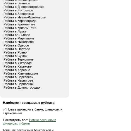
Работа в Виннице
Работа в Днепропетровске
Работа в Житомире
Работа в Запорожье
Работа в Ивано-Франковске
Работа в Кировограде
Работа в Кременчуге
Работа в Кривом Роге
Работа в Луцке
Работа во Львове
Работа в Мариуполе
Работа в Николаеве
Работа в Одессе
Работа в Полтаве
Работа в Ровно
Работа в Сумах
Работа в Тернополе
Работа в Ужгороде
Работа в Харькове
Работа в Херсоне
Работа в Хмельницком
Работа в Черкассах
Работа в Чернигове
Работа в Черновцах
Работа в Других городах
Наиболее посещаемые рубрики
✅ Новые вакансии в банке, финансах и
страховании
Посмотреть все:
Новые вакансии в
финансах и банке
Горящие вакансии в банковской и