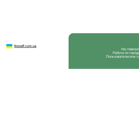
finstaff.com.ua
На главну
Работа по город
Пользовательское с