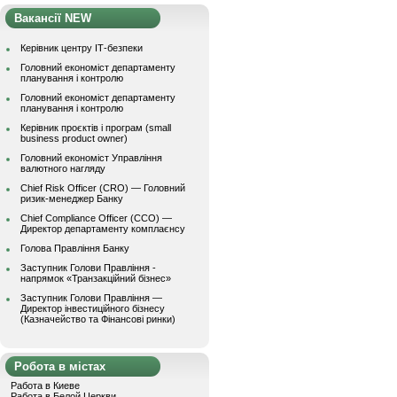
Вакансії NEW
Керівник центру ІТ-безпеки
Головний економіст департаменту
планування і контролю
Головний економіст департаменту
планування і контролю
Керівник проєктів і програм (small
business product owner)
Головний економіст Управління
валютного нагляду
Chief Risk Officer (CRO) — Головний
ризик-менеджер Банку
Chief Compliance Officer (CCO) —
Директор департаменту комплаєнсу
Голова Правління Банку
Заступник Голови Правління -
напрямок «Транзакційний бізнес»
Заступник Голови Правління —
Директор інвестиційного бізнесу
(Казначейство та Фінансові ринки)
Робота в містах
Работа в Киеве
Работа в Белой Церкви