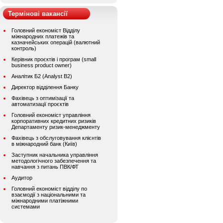
Термінові вакансії
Головний економіст Відділу
міжнародних платежів та
казначейських операцій (валютний
контроль)
Керівник проєктів і програм (small
business product owner)
Аналітик Б2 (Analyst B2)
Директор відділення Банку
Фахівець з оптимізації та
автоматизації проєктів
Головний економіст управління
корпоративних кредитних ризиків
Департаменту ризик-менеджменту
Фахівець з обслуговування клієнтів
в міжнародний банк (Київ)
Заступник начальника управління
методологічного забезпечення та
навчання з питань ПВК/ФТ
Аудитор
Головний економіст відділу по
взаємодії з національними та
міжнародними платіжними
системами