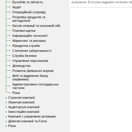
Бухоблік та звітність
існування. В основі кадрової політики ле
Аудит
Операційний супровід
Розробка продуктів та
методологія
Касові операції та грошовий обіг
Платіжні картки
Інформаційні технології
Маркетинг та реклама
Юридична служба
Стягнення заборгованості
Служба безпеки
Управління персоналом
Діловодство
Розвиток філіальної мережі
Філії та відділення банку
(керівники)
Адміністративно-господарська
частина
Різне
Страхові компанії
Лізингові компанії
Аудиторські компанії
Інвестиційні компанії
Компанії з управління активами
Ділінгові компанії та Forex
Різне