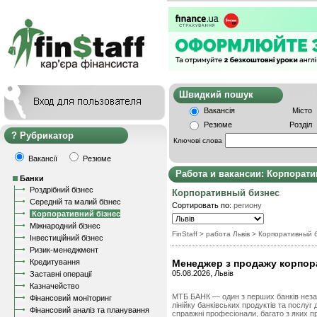
Швидкий пошу
Вакансія
Місто
Резюме
Розділ
Рубрикатор
Ключові слова
Вакансії
Резюме
Работа и вакансии: Корпорат
Банки
Роздрібний бізнес
Корпоративный бизнес
Середній та малий бізнес
Сортировать по:
региону
Корпоративний бізнес
Міжнародний бізнес
FinStaff
> работа Львів
>
Корпоративный 
Інвестиційний бізнес
Ризик-менеджмент
Кредитування
Менеджер з продажу корпор
05.08.2026, Львів
Заставні операції
Казначейство
МТБ БАНК — один з перших банків незал
Фінансовий моніторинг
лінійку банківських продуктів та послу
Фінансовий аналіз та планування
справжні професіонали, багато з яких п