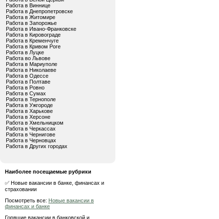
Работа в Виннице
Работа в Днепропетровске
Работа в Житомире
Работа в Запорожье
Работа в Ивано-Франковске
Работа в Кировограде
Работа в Кременчуге
Работа в Кривом Роге
Работа в Луцке
Работа во Львове
Работа в Мариуполе
Работа в Николаеве
Работа в Одессе
Работа в Полтаве
Работа в Ровно
Работа в Сумах
Работа в Тернополе
Работа в Ужгороде
Работа в Харькове
Работа в Херсоне
Работа в Хмельницком
Работа в Черкассах
Работа в Чернигове
Работа в Черновцах
Работа в Других городах
Наиболее посещаемые рубрики
✅ Новые вакансии в банке, финансах и
страховании
Посмотреть все:
Новые вакансии в
финансах и банке
Горящие вакансии в банковской и