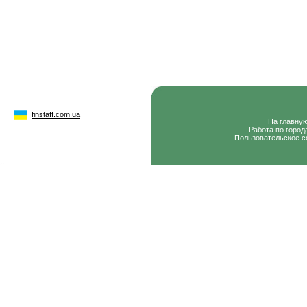
finstaff.com.ua
На главну
Работа по город
Пользовательское с