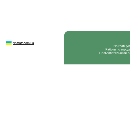
finstaff.com.ua
На главну
Работа по город
Пользовательское с