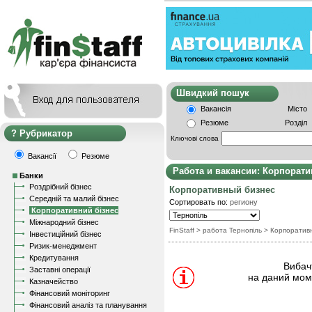
Швидкий пошу
Вакансія
Місто
Резюме
Розділ
Рубрикатор
Ключові слова
Вакансії
Резюме
Работа и вакансии: Корпорат
Банки
Роздрібний бізнес
Корпоративный бизнес
Середній та малий бізнес
Сортировать по:
региону
Корпоративний бізнес
Міжнародний бізнес
FinStaff
> работа Тернопіль
>
Корпоратив
Інвестиційний бізнес
Ризик-менеджмент
Кредитування
Вибачт
Заставні операції
на даний моме
Казначейство
Фінансовий моніторинг
Фінансовий аналіз та планування