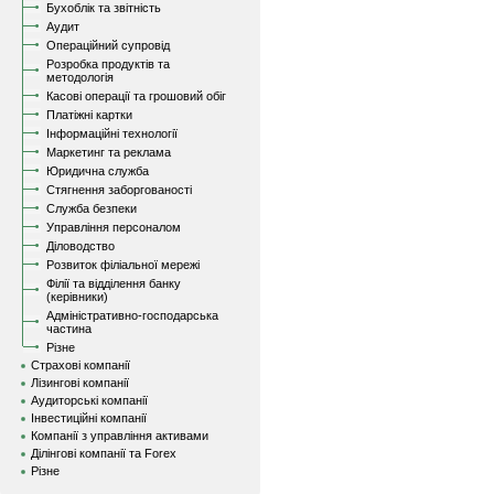
Бухоблік та звітність
Аудит
Операційний супровід
Розробка продуктів та
методологія
Касові операції та грошовий обіг
Платіжні картки
Інформаційні технології
Маркетинг та реклама
Юридична служба
Стягнення заборгованості
Служба безпеки
Управління персоналом
Діловодство
Розвиток філіальної мережі
Філії та відділення банку
(керівники)
Адміністративно-господарська
частина
Різне
Страхові компанії
Лізингові компанії
Аудиторські компанії
Інвестиційні компанії
Компанії з управління активами
Ділінгові компанії та Forex
Різне