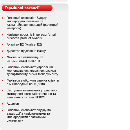
Термінові вакансії
Головний економіст Відділу
міжнародних платежів та
казначейських операцій (валютний
контроль)
Керівник проєктів і програм (small
business product owner)
Аналітик Б2 (Analyst B2)
Директор відділення Банку
Фахівець з оптимізації та
автоматизації проєктів
Головний економіст управління
корпоративних кредитних ризиків
Департаменту ризик-менеджменту
Фахівець з обслуговування клієнтів
в міжнародний банк (Київ)
Заступник начальника управління
методологічного забезпечення та
навчання з питань ПВК/ФТ
Аудитор
Головний економіст відділу по
взаємодії з національними та
міжнародними платіжними
системами