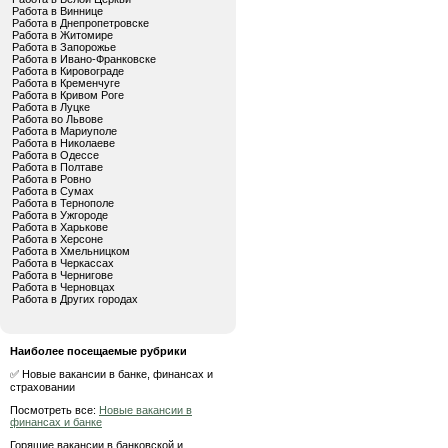
Работа в Виннице
Работа в Днепропетровске
Работа в Житомире
Работа в Запорожье
Работа в Ивано-Франковске
Работа в Кировограде
Работа в Кременчуге
Работа в Кривом Роге
Работа в Луцке
Работа во Львове
Работа в Мариуполе
Работа в Николаеве
Работа в Одессе
Работа в Полтаве
Работа в Ровно
Работа в Сумах
Работа в Тернополе
Работа в Ужгороде
Работа в Харькове
Работа в Херсоне
Работа в Хмельницком
Работа в Черкассах
Работа в Чернигове
Работа в Черновцах
Работа в Других городах
Наиболее посещаемые рубрики
✅ Новые вакансии в банке, финансах и
страховании
Посмотреть все:
Новые вакансии в
финансах и банке
Горящие вакансии в банковской и