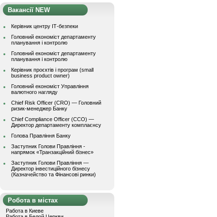
Вакансії NEW
Керівник центру ІТ-безпеки
Головний економіст департаменту
планування і контролю
Головний економіст департаменту
планування і контролю
Керівник проєктів і програм (small
business product owner)
Головний економіст Управління
валютного нагляду
Chief Risk Officer (CRO) — Головний
ризик-менеджер Банку
Chief Compliance Officer (CCO) —
Директор департаменту комплаєнсу
Голова Правління Банку
Заступник Голови Правління -
напрямок «Транзакційний бізнес»
Заступник Голови Правління —
Директор інвестиційного бізнесу
(Казначейство та Фінансові ринки)
Робота в містах
Работа в Киеве
Работа в Белой Церкви