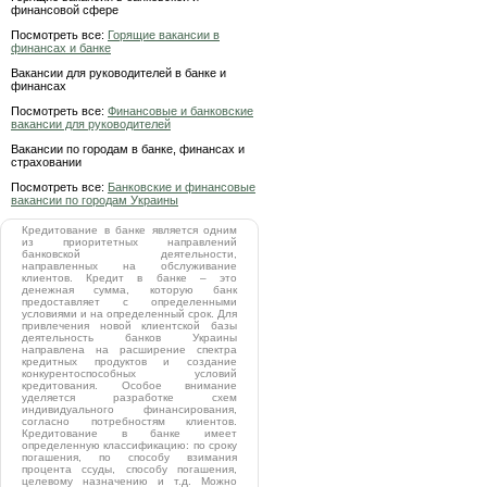
финансовой сфере
Посмотреть все:
Горящие вакансии в
финансах и банке
Вакансии для руководителей в банке и
финансах
Посмотреть все:
Финансовые и банковские
вакансии для руководителей
Вакансии по городам в банке, финансах и
страховании
Посмотреть все:
Банковские и финансовые
вакансии по городам Украины
Кредитование в банке является одним
из приоритетных направлений
банковской деятельности,
направленных на обслуживание
клиентов. Кредит в банке – это
денежная сумма, которую банк
предоставляет с определенными
условиями и на определенный срок. Для
привлечения новой клиентской базы
деятельность банков Украины
направлена на расширение спектра
кредитных продуктов и создание
конкурентоспособных условий
кредитования. Особое внимание
уделяется разработке схем
индивидуального финансирования,
согласно потребностям клиентов.
Кредитование в банке имеет
определенную классификацию: по сроку
погашения, по способу взимания
процента ссуды, способу погашения,
целевому назначению и т.д. Можно