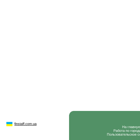
finstaff.com.ua
На главну
Работа по город
Пользовательское с