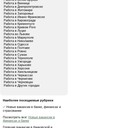
Работа в Виннице
Работа в Днепропетровске
Работа в Житомире
Работа в Запорожье
Работа в Ивано-Франковске
Работа в Кировограде
Работа в Кременчуге
Работа в Кривом Роге
Работа в Луцке
Работа во Львове
Работа в Мариуполе
Работа в Николаеве
Работа в Одессе
Работа в Полтаве
Работа в Ровно
Работа в Сумах
Работа в Тернополе
Работа в Ужгороде
Работа в Харькове
Работа в Херсоне
Работа в Хмельницком
Работа в Черкассах
Работа в Чернигове
Работа в Черновцах
Работа в Других городах
Наиболее посещаемые рубрики
✅ Новые вакансии в банке, финансах и
страховании
Посмотреть все:
Новые вакансии в
финансах и банке
Горящие вакансии в банковской и