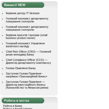
Вакансії NEW
Керівник центру ІТ-безпеки
Головний економіст департаменту
планування і контролю
Головний економіст департаменту
планування і контролю
Керівник проєктів і програм (small
business product owner)
Головний економіст Управління
валютного нагляду
Chief Risk Officer (CRO) — Головний
ризик-менеджер Банку
Chief Compliance Officer (CCO) —
Директор департаменту комплаєнсу
Голова Правління Банку
Заступник Голови Правління -
напрямок «Транзакційний бізнес»
Заступник Голови Правління —
Директор інвестиційного бізнесу
(Казначейство та Фінансові ринки)
Робота в містах
Работа в Киеве
Работа в Белой Церкви