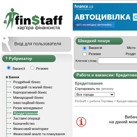
Швидкий пошу
Вакансія
Місто
Резюме
Розділ
Рубрикатор
Ключові слова
Вакансії
Резюме
Работа и вакансии: Кредитов
Банки
Роздрібний бізнес
Кредитование
Середній та малий бізнес
Сортировать по:
региону
Корпоративний бізнес
Міжнародний бізнес
FinStaff
> работа Горлівка
>
Кредитовани
Інвестиційний бізнес
Ризик-менеджмент
Кредитування
Вибачт
Заставні операції
на даний мом
Казначейство
Фінансовий моніторинг
Фінансовий аналіз та планування