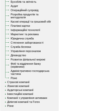
Бухоблік та звітність
Аудит
Операційний супровід
Розробка продуктів та
методологія
Касові операції та грошовий обіг
Платіжні картки
Інформаційні технології
Маркетинг та реклама
Юридична служба
Стягнення заборгованості
Служба безпеки
Управління персоналом
Діловодство
Розвиток філіальної мережі
Філії та відділення банку
(керівники)
Адміністративно-господарська
частина
Різне
Страхові компанії
Лізингові компанії
Аудиторські компанії
Інвестиційні компанії
Компанії з управління активами
Ділінгові компанії та Forex
Різне