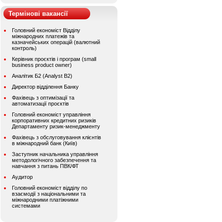
Термінові вакансії
Головний економіст Відділу
міжнародних платежів та
казначейських операцій (валютний
контроль)
Керівник проєктів і програм (small
business product owner)
Аналітик Б2 (Analyst B2)
Директор відділення Банку
Фахівець з оптимізації та
автоматизації проєктів
Головний економіст управління
корпоративних кредитних ризиків
Департаменту ризик-менеджменту
Фахівець з обслуговування клієнтів
в міжнародний банк (Київ)
Заступник начальника управління
методологічного забезпечення та
навчання з питань ПВК/ФТ
Аудитор
Головний економіст відділу по
взаємодії з національними та
міжнародними платіжними
системами