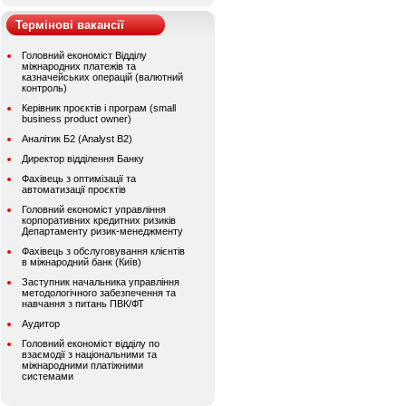
Термінові вакансії
Головний економіст Відділу
міжнародних платежів та
казначейських операцій (валютний
контроль)
Керівник проєктів і програм (small
business product owner)
Аналітик Б2 (Analyst B2)
Директор відділення Банку
Фахівець з оптимізації та
автоматизації проєктів
Головний економіст управління
корпоративних кредитних ризиків
Департаменту ризик-менеджменту
Фахівець з обслуговування клієнтів
в міжнародний банк (Київ)
Заступник начальника управління
методологічного забезпечення та
навчання з питань ПВК/ФТ
Аудитор
Головний економіст відділу по
взаємодії з національними та
міжнародними платіжними
системами