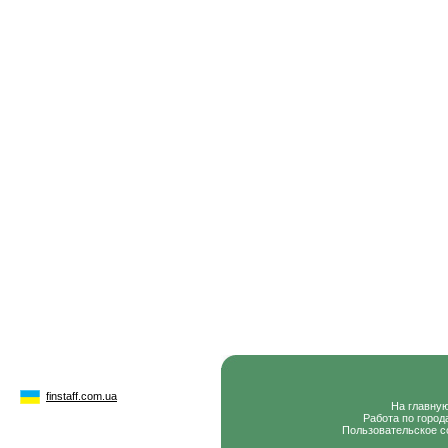
finstaff.com.ua
На главну
Работа по город
Пользовательское с