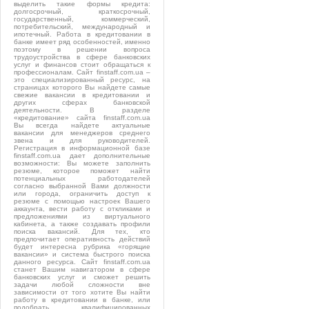
выделить такие формы кредита:
долгосрочный, краткосрочный,
государственный, коммерческий,
потребительский, международный и
ипотечный. Работа в кредитовании в
банке имеет ряд особенностей, именно
поэтому в решении вопроса
трудоустройства в сфере банковских
услуг и финансов стоит обращаться к
профессионалам. Сайт finstaff.com.ua –
это специализированный ресурс, на
страницах которого Вы найдете самые
свежие вакансии в кредитовании и
других сферах банковской
деятельности. В разделе
«кредитование» сайта finstaff.com.ua
Вы всегда найдете актуальные
вакансии для менеджеров среднего
звена и для руководителей.
Регистрация в информационной базе
finstaff.com.ua дает дополнительные
возможности: Вы можете заполнить
резюме, которое поможет найти
потенциальных работодателей
согласно выбранной Вами должности
или города, ограничить доступ к
резюме с помощью настроек Вашего
аккаунта, вести работу с откликами и
предложениями из виртуального
кабинета, а также создавать профили
поиска вакансий. Для тех, кто
предпочитает оперативность действий
будет интересна рубрика «горящие
вакансии» и система быстрого поиска
данного ресурса. Сайт finstaff.com.ua
станет Вашим навигатором в сфере
банковских услуг и сможет решить
задачи любой сложности вне
зависимости от того хотите Вы найти
работу в кредитовании в банке, или
подобрать квалифицированных