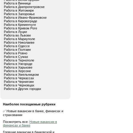
Работа в Виннице
Работа в Днепропетровске
Работа в Житомире
Работа в Запорожье
Работа в Ивано-Франковске
Работа в Кировограде
Работа в Кременчуге
Работа в Кривом Роге
Работа в Луцке
Работа во Львове
Работа в Мариуполе
Работа в Николаеве
Работа в Одессе
Работа в Полтаве
Работа в Ровно
Работа в Сумах
Работа в Тернополе
Работа в Ужгороде
Работа в Харькове
Работа в Херсоне
Работа в Хмельницком
Работа в Черкассах
Работа в Чернигове
Работа в Черновцах
Работа в Других городах
Наиболее посещаемые рубрики
✅ Новые вакансии в банке, финансах и
страховании
Посмотреть все:
Новые вакансии в
финансах и банке
Горящие вакансии в банковской и