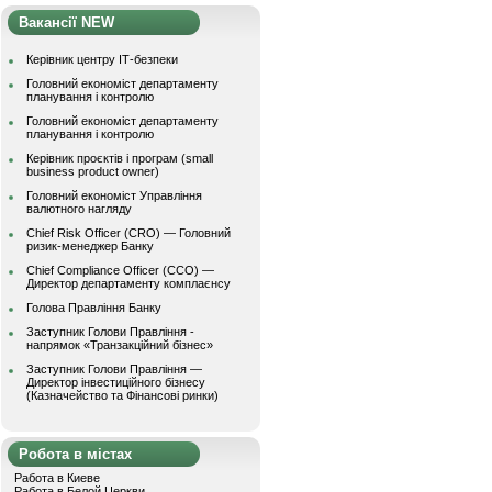
Вакансії NEW
Керівник центру ІТ-безпеки
Головний економіст департаменту
планування і контролю
Головний економіст департаменту
планування і контролю
Керівник проєктів і програм (small
business product owner)
Головний економіст Управління
валютного нагляду
Chief Risk Officer (CRO) — Головний
ризик-менеджер Банку
Chief Compliance Officer (CCO) —
Директор департаменту комплаєнсу
Голова Правління Банку
Заступник Голови Правління -
напрямок «Транзакційний бізнес»
Заступник Голови Правління —
Директор інвестиційного бізнесу
(Казначейство та Фінансові ринки)
Робота в містах
Работа в Киеве
Работа в Белой Церкви