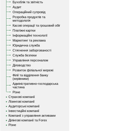
Бухоблік та звітність
Аудит
Операційний супровід
Розробка продуктів та
методологія
Касові операції та грошовий обіг
Платіжні картки
Інформаційні технології
Маркетинг та реклама
Юридична служба
Стягнення заборгованості
Служба безпеки
Управління персоналом
Діловодство
Розвиток філіальної мережі
Філії та відділення банку
(керівники)
Адміністративно-господарська
частина
Різне
Страхові компанії
Лізингові компанії
Аудиторські компанії
Інвестиційні компанії
Компанії з управління активами
Ділінгові компанії та Forex
Різне