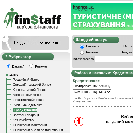
Швидкий пошу
Вакансія
Місто
Резюме
Розділ
Рубрикатор
Ключові слова
Вакансії
Резюме
Работа и вакансии: Кредитов
Банки
Роздрібний бізнес
Кредитование
Середній та малий бізнес
Сортировать по:
региону
Корпоративний бізнес
Міжнародний бізнес
FinStaff
> работа Кам'янець-Подільський
Інвестиційний бізнес
Кредитование
Ризик-менеджмент
Кредитування
Заставні операції
Вибачт
Казначейство
на даний мом
Фінансовий моніторинг
Фінансовий аналіз та планування