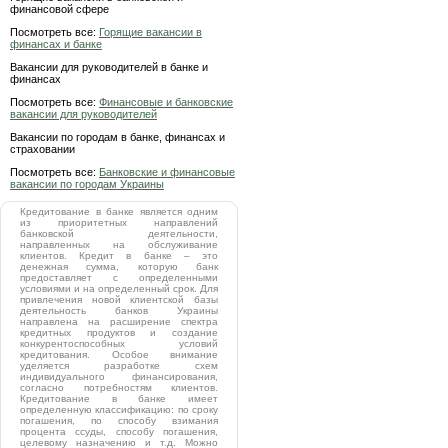
финансовой сфере
Посмотреть все:
Горящие вакансии в
финансах и банке
Вакансии для руководителей в банке и
финансах
Посмотреть все:
Финансовые и банковские
вакансии для руководителей
Вакансии по городам в банке, финансах и
страховании
Посмотреть все:
Банковские и финансовые
вакансии по городам Украины
Кредитование в банке является одним
из приоритетных направлений
банковской деятельности,
направленных на обслуживание
клиентов. Кредит в банке – это
денежная сумма, которую банк
предоставляет с определенными
условиями и на определенный срок. Для
привлечения новой клиентской базы
деятельность банков Украины
направлена на расширение спектра
кредитных продуктов и создание
конкурентоспособных условий
кредитования. Особое внимание
уделяется разработке схем
индивидуального финансирования,
согласно потребностям клиентов.
Кредитование в банке имеет
определенную классификацию: по сроку
погашения, по способу взимания
процента ссуды, способу погашения,
целевому назначению и т.д. Можно