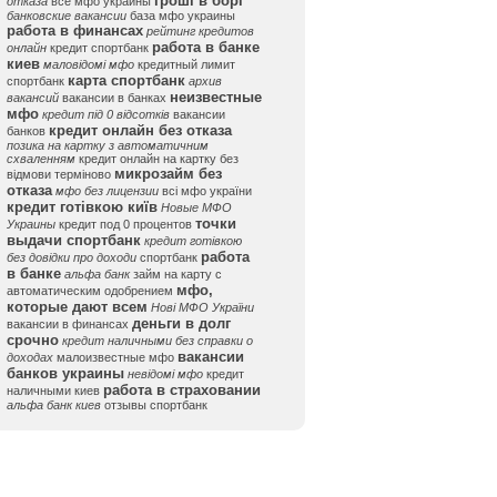
гроші в борг
отказа
все мфо украины
банковские вакансии
база мфо украины
работа в финансах
рейтинг кредитов
работа в банке
онлайн
кредит спортбанк
киев
маловідомі мфо
кредитный лимит
карта спортбанк
спортбанк
архив
неизвестные
вакансий
вакансии в банках
мфо
кредит під 0 відсотків
вакансии
кредит онлайн без отказа
банков
позика на картку з автоматичним
схваленням
кредит онлайн на картку без
микрозайм без
відмови терміново
отказа
мфо без лицензии
всі мфо україни
кредит готівкою київ
Новые МФО
точки
Украины
кредит под 0 процентов
выдачи спортбанк
кредит готівкою
работа
без довідки про доходи
спортбанк
в банке
альфа банк
займ на карту с
мфо,
автоматическим одобрением
которые дают всем
Нові МФО України
деньги в долг
вакансии в финансах
срочно
кредит наличными без справки о
вакансии
доходах
малоизвестные мфо
банков украины
невідомі мфо
кредит
работа в страховании
наличными киев
альфа банк киев
отзывы спортбанк