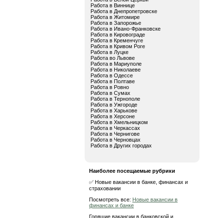
Работа в Виннице
Работа в Днепропетровске
Работа в Житомире
Работа в Запорожье
Работа в Ивано-Франковске
Работа в Кировограде
Работа в Кременчуге
Работа в Кривом Роге
Работа в Луцке
Работа во Львове
Работа в Мариуполе
Работа в Николаеве
Работа в Одессе
Работа в Полтаве
Работа в Ровно
Работа в Сумах
Работа в Тернополе
Работа в Ужгороде
Работа в Харькове
Работа в Херсоне
Работа в Хмельницком
Работа в Черкассах
Работа в Чернигове
Работа в Черновцах
Работа в Других городах
Наиболее посещаемые рубрики
✅ Новые вакансии в банке, финансах и
страховании
Посмотреть все:
Новые вакансии в
финансах и банке
Горящие вакансии в банковской и