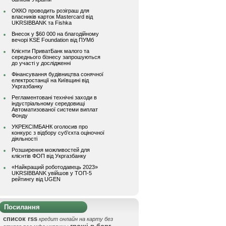
ОККО проводить розіграш для
власників карток Mastercard від
UKRSIBBANK та Fishka
Внесок у $60 000 на благодійному
вечорі KSE Foundation від ПУМб
Клієнти ПриватБанк малого та
середнього бізнесу запрошуються
до участі у дослідженні
Фінансування будівництва сонячної
електростанції на Київщині від
Укргазбанку
Регламентовані технічні заходи в
індустріальному середовищі
Автоматизованої системи виплат
Фонду
УКРЕКСІМБАНК оголосив про
конкурс з відбору суб’єкта оціночної
діяльності
Розширення можливостей для
клієнтів ФОП від Укргазбанку
«Найкращий роботодавець 2023»
UKRSIBBANK увійшов у ТОП-5
рейтингу від UGEN
Посилання
список rss
кредит онлайн на карту без