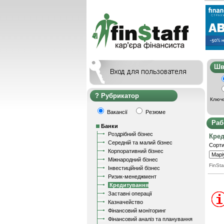
Ш
Рубрикатор
Ключо
Вакансії
Резюме
Раб
Банки
Роздрібний бізнес
Кре
Середній та малий бізнес
Сорти
Корпоративний бізнес
Міжнародний бізнес
FinSta
Інвестиційний бізнес
Ризик-менеджмент
Кредитування
Заставні операції
Казначейство
Фінансовий моніторинг
Фінансовий аналіз та планування