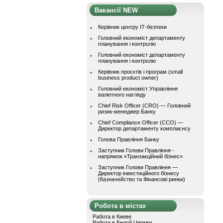
Вакансії NEW
Керівник центру ІТ-безпеки
Головний економіст департаменту
планування і контролю
Головний економіст департаменту
планування і контролю
Керівник проєктів і програм (small
business product owner)
Головний економіст Управління
валютного нагляду
Chief Risk Officer (CRO) — Головний
ризик-менеджер Банку
Chief Compliance Officer (CCO) —
Директор департаменту комплаєнсу
Голова Правління Банку
Заступник Голови Правління -
напрямок «Транзакційний бізнес»
Заступник Голови Правління —
Директор інвестиційного бізнесу
(Казначейство та Фінансові ринки)
Робота в містах
Работа в Киеве
Работа в Белой Церкви