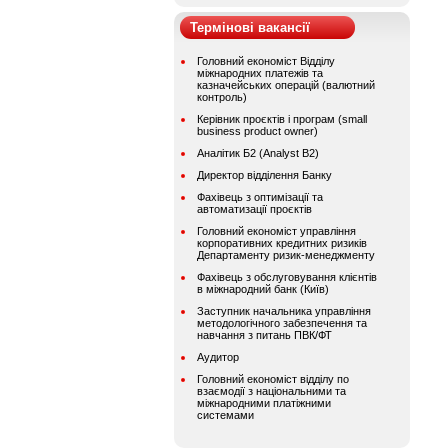
Термінові вакансії
Головний економіст Відділу
міжнародних платежів та
казначейських операцій (валютний
контроль)
Керівник проєктів і програм (small
business product owner)
Аналітик Б2 (Analyst B2)
Директор відділення Банку
Фахівець з оптимізації та
автоматизації проєктів
Головний економіст управління
корпоративних кредитних ризиків
Департаменту ризик-менеджменту
Фахівець з обслуговування клієнтів
в міжнародний банк (Київ)
Заступник начальника управління
методологічного забезпечення та
навчання з питань ПВК/ФТ
Аудитор
Головний економіст відділу по
взаємодії з національними та
міжнародними платіжними
системами