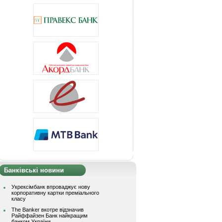
Банківські новини
Укрексімбанк впроваджує нову
корпоративну картки преміального
класу
The Banker вкотре відзначив
Райффайзен Банк найкращим
банком України