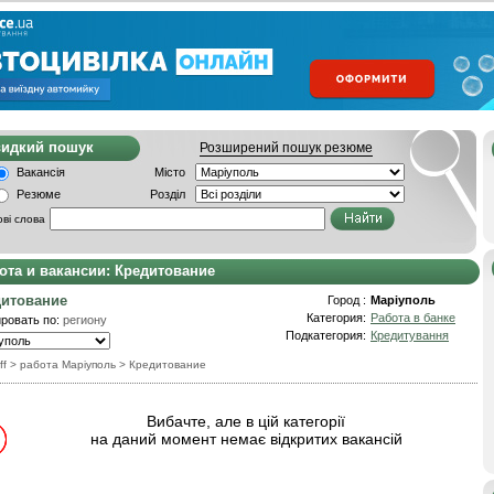
видкий пошук
Розширений пошук резюме
Вакансія
Місто
Резюме
Розділ
ві слова
ота и вакансии: Кредитование
дитование
Город :
Маріуполь
Категория:
Работа в банке
ровать по:
региону
Подкатегория:
Кредитування
ff
> работа Маріуполь
>
Кредитование
Вибачте, але в цій категорії
на даний момент немає відкритих вакансій