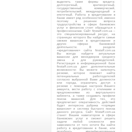
выделить такие формы кредита:
долгосрочный, краткосрочный,
государственный, коммерческий,
потребительский, международный и
ипотечный. Работа в кредитовании в
банке имеет ряд особенностей, именно
поэтому в решении вопроса
трудоустройства в сфере банковских
услуг и финансов стоит обращаться к
профессионалам. Сайт finstaff.com.ua –
это специализированный ресурс, на
страницах которого Вы найдете самые
свежие вакансии в кредитовании и
других сферах банковской
деятельности. В разделе
«кредитование» сайта finstaff.com.ua
Вы всегда найдете актуальные
вакансии для менеджеров среднего
звена и для руководителей.
Регистрация в информационной базе
finstaff.com.ua дает дополнительные
возможности: Вы можете заполнить
резюме, которое поможет найти
потенциальных работодателей
согласно выбранной Вами должности
или города, ограничить доступ к
резюме с помощью настроек Вашего
аккаунта, вести работу с откликами и
предложениями из виртуального
кабинета, а также создавать профили
поиска вакансий. Для тех, кто
предпочитает оперативность действий
будет интересна рубрика «горящие
вакансии» и система быстрого поиска
данного ресурса. Сайт finstaff.com.ua
станет Вашим навигатором в сфере
банковских услуг и сможет решить
задачи любой сложности вне
зависимости от того хотите Вы найти
работу в кредитовании в банке, или
подобрать квалифицированных