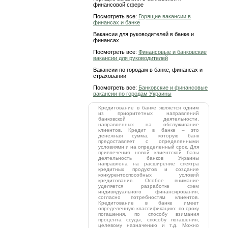
финансовой сфере
Посмотреть все:
Горящие вакансии в
финансах и банке
Вакансии для руководителей в банке и
финансах
Посмотреть все:
Финансовые и банковские
вакансии для руководителей
Вакансии по городам в банке, финансах и
страховании
Посмотреть все:
Банковские и финансовые
вакансии по городам Украины
Кредитование в банке является одним
из приоритетных направлений
банковской деятельности,
направленных на обслуживание
клиентов. Кредит в банке – это
денежная сумма, которую банк
предоставляет с определенными
условиями и на определенный срок. Для
привлечения новой клиентской базы
деятельность банков Украины
направлена на расширение спектра
кредитных продуктов и создание
конкурентоспособных условий
кредитования. Особое внимание
уделяется разработке схем
индивидуального финансирования,
согласно потребностям клиентов.
Кредитование в банке имеет
определенную классификацию: по сроку
погашения, по способу взимания
процента ссуды, способу погашения,
целевому назначению и т.д. Можно