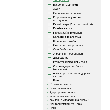
планування
Бухоблік та звітність
Аудит
Операційний супровід
Розробка продуктів та
методологія
Касові операції та грошовий обіг
Платіжні картки
Інформаційні технології
Маркетинг та реклама
Юридична служба
Стягнення заборгованості
Служба безпеки
Управління персоналом
Діловодство
Розвиток філіальної мережі
Філії та відділення банку
(керівники)
Адміністративно-господарська
частина
Різне
Страхові компанії
Лізингові компанії
Аудиторські компанії
Інвестиційні компанії
Компанії з управління активами
Ділінгові компанії та Forex
Різне