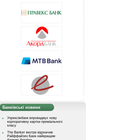
Банківські новини
Укрексімбанк впроваджує нову
корпоративну картки преміального
класу
The Banker вкотре відзначив
Райффайзен Банк найкращим
банком України