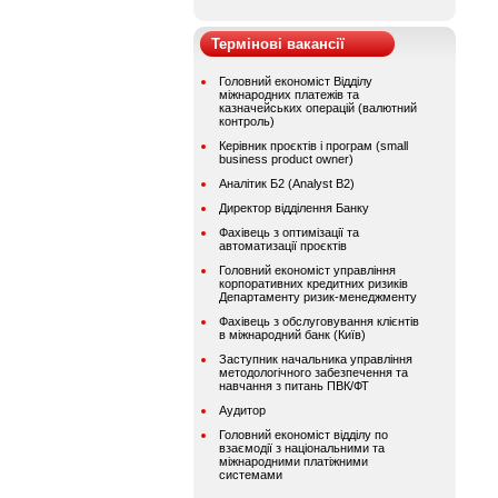
Термінові вакансії
Головний економіст Відділу
міжнародних платежів та
казначейських операцій (валютний
контроль)
Керівник проєктів і програм (small
business product owner)
Аналітик Б2 (Analyst B2)
Директор відділення Банку
Фахівець з оптимізації та
автоматизації проєктів
Головний економіст управління
корпоративних кредитних ризиків
Департаменту ризик-менеджменту
Фахівець з обслуговування клієнтів
в міжнародний банк (Київ)
Заступник начальника управління
методологічного забезпечення та
навчання з питань ПВК/ФТ
Аудитор
Головний економіст відділу по
взаємодії з національними та
міжнародними платіжними
системами