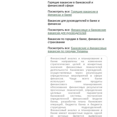
Горящие вакансии в банковской и
финансовой сфере
Посмотреть все:
Горящие вакансии в
финансах и банке
Вакансии для руководителей в банке и
финансах
Посмотреть все:
Финансовые и банковские
вакансии для руководителей
Вакансии по городам в банке, финансах и
страховании
Посмотреть все:
Банковские и финансовые
вакансии по городам Украины
Финансовый анализ и планирование в
банке направлены на изменение
стратегических целей в конкретные
значения финансовых показателей
деятельности банковских учреждений,
осуществляемых через реализацию
определенных мероприятий в сфере
финансов. Чаще всего банки
используют такие продукты
финансового планирования:
обоснование финансовых результатов
прогнозных показателей, определение
целевых значений параметров
банковской системы, построение
определенной финансовой модели
банка, разработка плана банковских
операций, бюджета банка и бюджета
структурных подразделений.
Финансовый анализ и планирование в
банке имеют конкретные задачи, одной
из которых является выявление