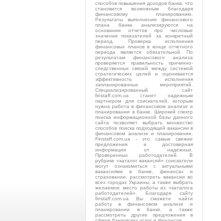
способов повышения доходов банка, что
становится возможным благодаря
финансовому планированию.
Результаты выполнения финансового
плана банка анализируются на
основании отчетов про числовые
значения показателей за конкретный
период. Проверка исполнения
финансовых планов в конце отчетного
периода является обязательной. По
результатам финансового анализа
проверяется правильность причинно-
следственных связей между системой
стратегических целей и оценивается
эффективность исполнения
запланированных мероприятий.
Специализированный сайт
finstaff.com.ua станет надежным
партнером для соискателей, которым
нужна работа в финансовом анализе и
планировании в банке. Широкий спектр
поиска информационной базы данного
сайта позволяет выбрать множество
способов поиска подходящей вакансии в
финансовом анализе и планировании.
Finstaff.com.ua - это самые свежие
предложения и достоверная
информация от надежных.
Проверенных работодателей. В
рубрике «каталог вакансий» соискатели
могут ознакомиться с актуальными
вакансиями в банке, финансах и
страховании, рассмотреть вакансии во
всех городах Украины, а также выбрать
желаемое место работы из «каталога
работодателей». Благодаря сайту
finstaff.com.ua Вы сможете найти
работу в финансовом анализе и
планировании в банке, а также
рассмотреть другие предложения в
сфере банковских услуг и финансов.