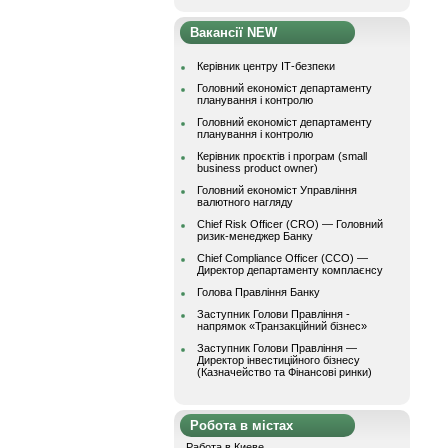
Вакансії NEW
Керівник центру ІТ-безпеки
Головний економіст департаменту
планування і контролю
Головний економіст департаменту
планування і контролю
Керівник проєктів і програм (small
business product owner)
Головний економіст Управління
валютного нагляду
Chief Risk Officer (CRO) — Головний
ризик-менеджер Банку
Chief Compliance Officer (CCO) —
Директор департаменту комплаєнсу
Голова Правління Банку
Заступник Голови Правління -
напрямок «Транзакційний бізнес»
Заступник Голови Правління —
Директор інвестиційного бізнесу
(Казначейство та Фінансові ринки)
Робота в містах
Работа в Киеве