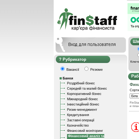
Ш
Рубрикатор
Ключо
Вакансії
Резюме
Раб
Банки
Роздрібний бізнес
Фин
Середній та малий бізнес
Сорти
Корпоративний бізнес
Міжнародний бізнес
FinSta
Інвестиційний бізнес
и пла
Ризик-менеджмент
Кредитування
Заставні операції
Казначейство
Фінансовий моніторинг
Фінансовий аналіз та