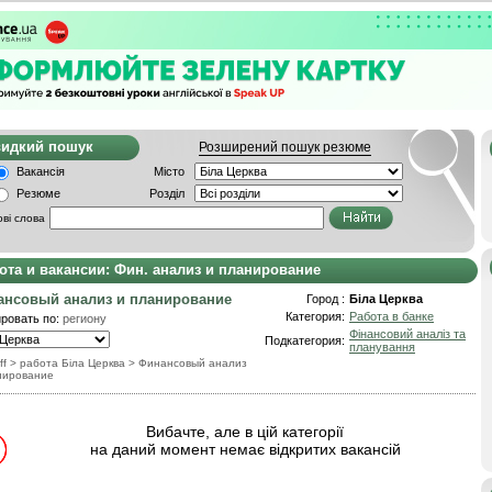
видкий пошук
Розширений пошук резюме
Вакансія
Місто
Резюме
Розділ
ві слова
ота и вакансии: Фин. анализ и планирование
ансовый анализ и планирование
Город :
Біла Церква
Категория:
Работа в банке
ровать по:
региону
Фінансовий аналіз та
Подкатегория:
планування
ff
> работа Біла Церква
>
Финансовый анализ
нирование
Вибачте, але в цій категорії
на даний момент немає відкритих вакансій