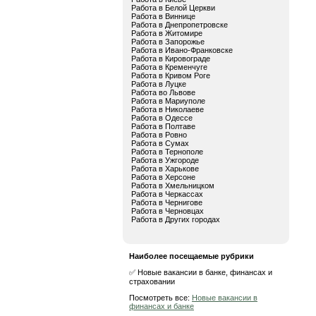
Работа в Белой Церкви
Работа в Виннице
Работа в Днепропетровске
Работа в Житомире
Работа в Запорожье
Работа в Ивано-Франковске
Работа в Кировограде
Работа в Кременчуге
Работа в Кривом Роге
Работа в Луцке
Работа во Львове
Работа в Мариуполе
Работа в Николаеве
Работа в Одессе
Работа в Полтаве
Работа в Ровно
Работа в Сумах
Работа в Тернополе
Работа в Ужгороде
Работа в Харькове
Работа в Херсоне
Работа в Хмельницком
Работа в Черкассах
Работа в Чернигове
Работа в Черновцах
Работа в Других городах
Наиболее посещаемые рубрики
✅ Новые вакансии в банке, финансах и
страховании
Посмотреть все:
Новые вакансии в
финансах и банке