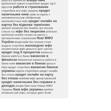
альфа банк
работа в финансах
кредитный лимит спортбанк
кредит під 0
работа в страховании
відсотків
кредит
спортбанк
все мфо украины
наличными киев
займ на карту с
автоматическим одобрением
кредит онлайн на
малоизвестные мфо
картку без відмови терміново
кредит готівкою без довідки про доходи
мфо без лицензии
список rss
рейтинг
кредитов онлайн
позика на картку з
Нові МФО
автоматичним схваленням
України
микрозайм без отказа
точки
маловідомі мфо
выдачи спортбанк
неизвестные мфо
деньги в долг срочно
кредит под 0 процентов
вакансии
вакансии в
банков
работа в банке
финансах
банковские вакансии
работа в
вакансии в банках
банке киев
гроші в
вакансии банков
борг
кредит спортбанк
украины
карта спортбанк
кредит онлайн
кредит онлайн на карту
без отказа
без отказа
невідомі мфо
архив вакансий
кредит наличными без справки о
доходах
альфа банк киев
Новые МФО
база мфо украины
Украины
кредит
готівкою київ
мфо, которые дают всем