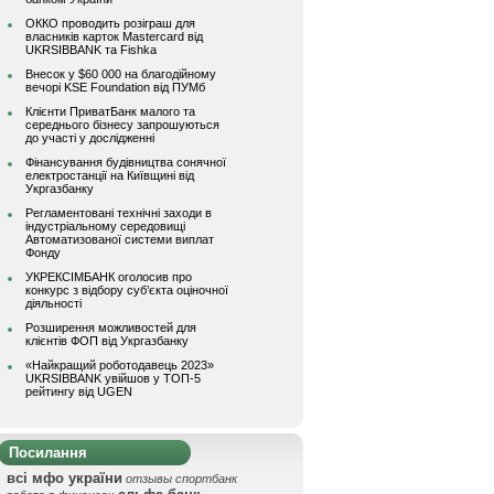
ОККО проводить розіграш для
власників карток Mastercard від
UKRSIBBANK та Fishka
Внесок у $60 000 на благодійному
вечорі KSE Foundation від ПУМб
Клієнти ПриватБанк малого та
середнього бізнесу запрошуються
до участі у дослідженні
Фінансування будівництва сонячної
електростанції на Київщині від
Укргазбанку
Регламентовані технічні заходи в
індустріальному середовищі
Автоматизованої системи виплат
Фонду
УКРЕКСІМБАНК оголосив про
конкурс з відбору суб’єкта оціночної
діяльності
Розширення можливостей для
клієнтів ФОП від Укргазбанку
«Найкращий роботодавець 2023»
UKRSIBBANK увійшов у ТОП-5
рейтингу від UGEN
Посилання
всі мфо україни
отзывы спортбанк