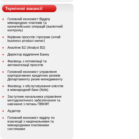
Термінові вакансії
Головний економіст Відділу
міжнародних платежів та
казначейських операцій (валютний
контроль)
Керівник проєктів і програм (small
business product owner)
Аналітик Б2 (Analyst B2)
Директор відділення Банку
Фахівець з оптимізації та
автоматизації проєктів
Головний економіст управління
корпоративних кредитних ризиків
Департаменту ризик-менеджменту
Фахівець з обслуговування клієнтів
в міжнародний банк (Київ)
Заступник начальника управління
методологічного забезпечення та
навчання з питань ПВК/ФТ
Аудитор
Головний економіст відділу по
взаємодії з національними та
міжнародними платіжними
системами