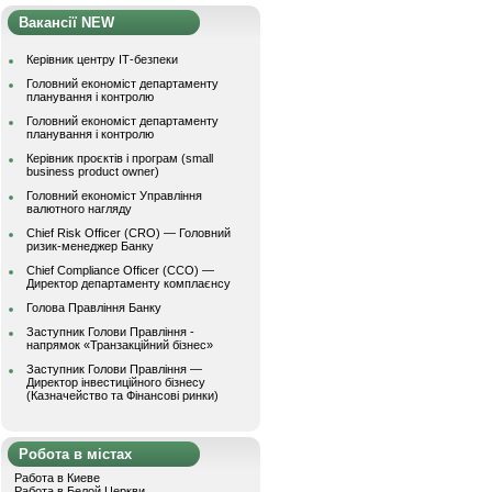
Вакансії NEW
Керівник центру ІТ-безпеки
Головний економіст департаменту
планування і контролю
Головний економіст департаменту
планування і контролю
Керівник проєктів і програм (small
business product owner)
Головний економіст Управління
валютного нагляду
Chief Risk Officer (CRO) — Головний
ризик-менеджер Банку
Chief Compliance Officer (CCO) —
Директор департаменту комплаєнсу
Голова Правління Банку
Заступник Голови Правління -
напрямок «Транзакційний бізнес»
Заступник Голови Правління —
Директор інвестиційного бізнесу
(Казначейство та Фінансові ринки)
Робота в містах
Работа в Киеве
Работа в Белой Церкви