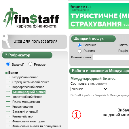
Швидкий пошу
Вакансія
Місто
Резюме
Розділ
Рубрикатор
Ключові слова
Вакансії
Резюме
Работа и вакансии: Междунар
Банки
Роздрібний бізнес
Международный бизнес
Середній та малий бізнес
Сортировать по:
региону
Корпоративний бізнес
Міжнародний бізнес
FinStaff
> работа Чернігів
>
Международн
Інвестиційний бізнес
Ризик-менеджмент
Кредитування
Вибачт
Заставні операції
на даний мом
Казначейство
Фінансовий моніторинг
Фінансовий аналіз та планування