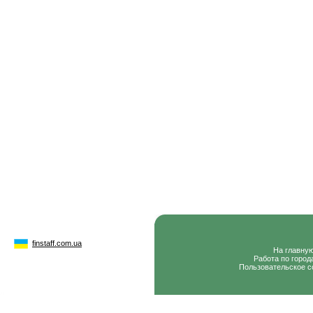
finstaff.com.ua
На главну
Работа по город
Пользовательское с