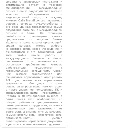
связаны с авансовыми платежами и
оптимизацию затрат в торговом
финансировании. Международный
бизнес в банке подразумевает высокое
качество обслуживание и
индивидуальный подход к каждому
клиенту. Сайт finstaff.com.ua - надежное
решение вопроса трудоустройства, в
его базе данных представлены самые
актуальные вакансии в международном
бизнесе в банке. На страницах
finstaff.com.ua размещены свежие
предложения от ведущих банков
Украины, а также каталог организаций,
среди которых можно выбрать
конкретное финансовое учреждение и
ознакомиться с его вакансиями. Для
того чтобы найти работу в
международном бизнесе в банке,
соискателям стоит ознакомиться с
основными требованиями, которые
работодатели предъявляют к
потенциальным сотрудникам. Среди
них: высшее экономическое или
финансовое образование, опыт работы
1-3 года, знание всех нормативных
документов, благодаря которым
решаются вопросы валютного контроля,
а также уверенное пользование ПК и
специализированными программами.
Работа в международном бизнесе в
банке имеет свои особенности, но
общие требования, предъявляемые к
потенциальным сотрудникам, остаются
неизменными вне зависимости от
должности, а именно личные качества:
коммуникабельность, ответственность,
организованность, умение
анализировать нормативные документы
и делиться своими знаниями с другими.