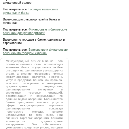
финансовой сфере
Посмотреть все:
Горящие вакансии в
финансах и банке
Вакансии для руководителей в банке и
финансах
Посмотреть все:
Финансовые и банковские
вакансии для руководителей
Вакансии по городам в банке, финансах и
страховании
Посмотреть все:
Банковские и финансовые
вакансии по городам Украины
Международный бизнес в банке – это
локализированная сеть, позволяющая
клиентам банка осуществлять любые
операции на финансовых рынках других
стран, а именно проведение прямых
международных расчетов. Перечень
услуг и продуктов банков, как правило,
включает: экспортные и импортные
документарные аккредитивы,
финансирование импортных и
экспортных торговых операций,
рекомендации и консультации по
данным видам операций. Большинство
банков предлагают комплекс услуг в
сфере международного торгового
финансирования, используя
новаторские методы, широко
используемые во всем мире. При
внешних торговых операциях банками
используются документарные
инструменты. Это обеспечивает
уменьшение кредитных рисков, которые