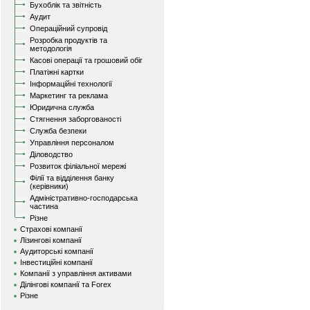
Бухоблік та звітність
Аудит
Операційний супровід
Розробка продуктів та
методологія
Касові операції та грошовий обіг
Платіжні картки
Інформаційні технології
Маркетинг та реклама
Юридична служба
Стягнення заборгованості
Служба безпеки
Управління персоналом
Діловодство
Розвиток філіальної мережі
Філії та відділення банку
(керівники)
Адміністративно-господарська
частина
Різне
Страхові компанії
Лізингові компанії
Аудиторські компанії
Інвестиційні компанії
Компанії з управління активами
Ділінгові компанії та Forex
Різне