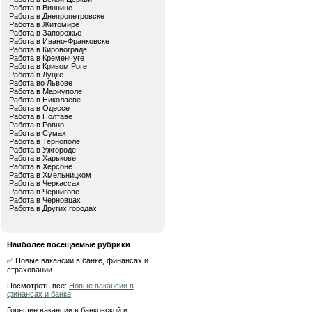
Работа в Виннице
Работа в Днепропетровске
Работа в Житомире
Работа в Запорожье
Работа в Ивано-Франковске
Работа в Кировограде
Работа в Кременчуге
Работа в Кривом Роге
Работа в Луцке
Работа во Львове
Работа в Мариуполе
Работа в Николаеве
Работа в Одессе
Работа в Полтаве
Работа в Ровно
Работа в Сумах
Работа в Тернополе
Работа в Ужгороде
Работа в Харькове
Работа в Херсоне
Работа в Хмельницком
Работа в Черкассах
Работа в Чернигове
Работа в Черновцах
Работа в Других городах
Наиболее посещаемые рубрики
✅ Новые вакансии в банке, финансах и
страховании
Посмотреть все:
Новые вакансии в
финансах и банке
Горящие вакансии в банковской и