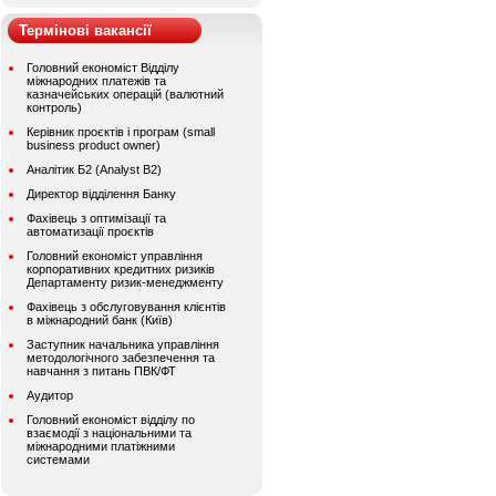
Термінові вакансії
Головний економіст Відділу
міжнародних платежів та
казначейських операцій (валютний
контроль)
Керівник проєктів і програм (small
business product owner)
Аналітик Б2 (Analyst B2)
Директор відділення Банку
Фахівець з оптимізації та
автоматизації проєктів
Головний економіст управління
корпоративних кредитних ризиків
Департаменту ризик-менеджменту
Фахівець з обслуговування клієнтів
в міжнародний банк (Київ)
Заступник начальника управління
методологічного забезпечення та
навчання з питань ПВК/ФТ
Аудитор
Головний економіст відділу по
взаємодії з національними та
міжнародними платіжними
системами