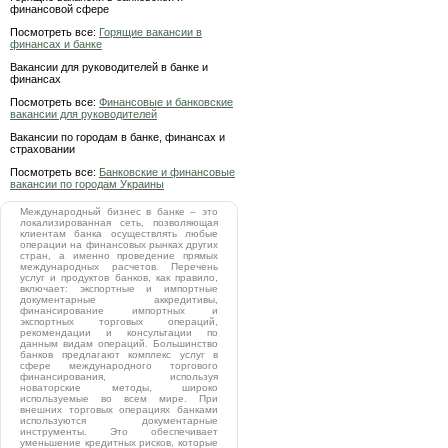
финансовой сфере
Посмотреть все:
Горящие вакансии в
финансах и банке
Вакансии для руководителей в банке и
финансах
Посмотреть все:
Финансовые и банковские
вакансии для руководителей
Вакансии по городам в банке, финансах и
страховании
Посмотреть все:
Банковские и финансовые
вакансии по городам Украины
Международный бизнес в банке – это
локализированная сеть, позволяющая
клиентам банка осуществлять любые
операции на финансовых рынках других
стран, а именно проведение прямых
международных расчетов. Перечень
услуг и продуктов банков, как правило,
включает: экспортные и импортные
документарные аккредитивы,
финансирование импортных и
экспортных торговых операций,
рекомендации и консультации по
данным видам операций. Большинство
банков предлагают комплекс услуг в
сфере международного торгового
финансирования, используя
новаторские методы, широко
используемые во всем мире. При
внешних торговых операциях банками
используются документарные
инструменты. Это обеспечивает
уменьшение кредитных рисков, которые