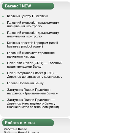
Вакансії NEW
Керівник центру ІТ-безпеки
Головний економіст департаменту
планування і контролю
Головний економіст департаменту
планування і контролю
Керівник проєктів і програм (small
business product owner)
Головний економіст Управління
валютного нагляду
Chief Risk Officer (CRO) — Головний
ризик-менеджер Банку
Chief Compliance Officer (CCO) —
Директор департаменту комплаєнсу
Голова Правління Банку
Заступник Голови Правління -
напрямок «Транзакційний бізнес»
Заступник Голови Правління —
Директор інвестиційного бізнесу
(Казначейство та Фінансові ринки)
Робота в містах
Работа в Киеве
Работа в Белой Церкви