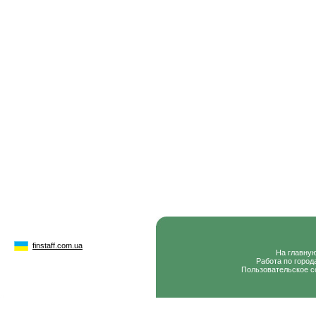
finstaff.com.ua
На главну
Работа по город
Пользовательское с