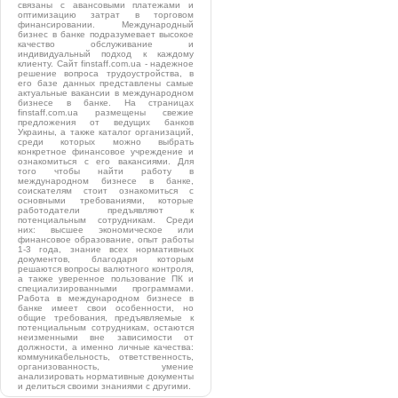
связаны с авансовыми платежами и
оптимизацию затрат в торговом
финансировании. Международный
бизнес в банке подразумевает высокое
качество обслуживание и
индивидуальный подход к каждому
клиенту. Сайт finstaff.com.ua - надежное
решение вопроса трудоустройства, в
его базе данных представлены самые
актуальные вакансии в международном
бизнесе в банке. На страницах
finstaff.com.ua размещены свежие
предложения от ведущих банков
Украины, а также каталог организаций,
среди которых можно выбрать
конкретное финансовое учреждение и
ознакомиться с его вакансиями. Для
того чтобы найти работу в
международном бизнесе в банке,
соискателям стоит ознакомиться с
основными требованиями, которые
работодатели предъявляют к
потенциальным сотрудникам. Среди
них: высшее экономическое или
финансовое образование, опыт работы
1-3 года, знание всех нормативных
документов, благодаря которым
решаются вопросы валютного контроля,
а также уверенное пользование ПК и
специализированными программами.
Работа в международном бизнесе в
банке имеет свои особенности, но
общие требования, предъявляемые к
потенциальным сотрудникам, остаются
неизменными вне зависимости от
должности, а именно личные качества:
коммуникабельность, ответственность,
организованность, умение
анализировать нормативные документы
и делиться своими знаниями с другими.