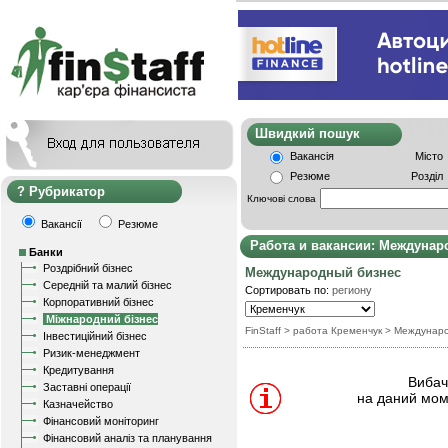
Швидкий пошу
Вакансія
Місто
Резюме
Розділ
Рубрикатор
Ключові слова
Вакансії
Резюме
Работа и вакансии: Междунар
Банки
Роздрібний бізнес
Международный бизнес
Середній та малий бізнес
Сортировать по:
региону
Корпоративний бізнес
Міжнародний бізнес
FinStaff
> работа Кременчук
>
Междунаро
Інвестиційний бізнес
Ризик-менеджмент
Кредитування
Вибачт
Заставні операції
на даний мом
Казначейство
Фінансовий моніторинг
Фінансовий аналіз та планування