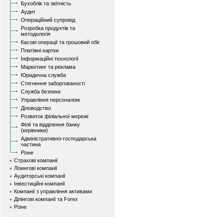
Бухоблік та звітність
Аудит
Операційний супровід
Розробка продуктів та
методологія
Касові операції та грошовий обіг
Платіжні картки
Інформаційні технології
Маркетинг та реклама
Юридична служба
Стягнення заборгованості
Служба безпеки
Управління персоналом
Діловодство
Розвиток філіальної мережі
Філії та відділення банку
(керівники)
Адміністративно-господарська
частина
Різне
Страхові компанії
Лізингові компанії
Аудиторські компанії
Інвестиційні компанії
Компанії з управління активами
Ділінгові компанії та Forex
Різне