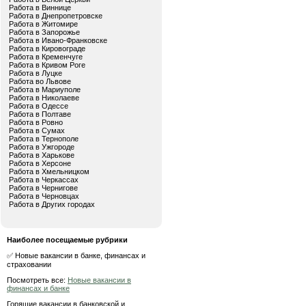
Работа в Виннице
Работа в Днепропетровске
Работа в Житомире
Работа в Запорожье
Работа в Ивано-Франковске
Работа в Кировограде
Работа в Кременчуге
Работа в Кривом Роге
Работа в Луцке
Работа во Львове
Работа в Мариуполе
Работа в Николаеве
Работа в Одессе
Работа в Полтаве
Работа в Ровно
Работа в Сумах
Работа в Тернополе
Работа в Ужгороде
Работа в Харькове
Работа в Херсоне
Работа в Хмельницком
Работа в Черкассах
Работа в Чернигове
Работа в Черновцах
Работа в Других городах
Наиболее посещаемые рубрики
✅ Новые вакансии в банке, финансах и
страховании
Посмотреть все:
Новые вакансии в
финансах и банке
Горящие вакансии в банковской и