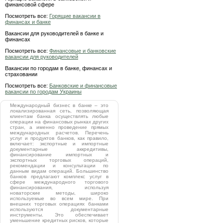
финансовой сфере
Посмотреть все:
Горящие вакансии в
финансах и банке
Вакансии для руководителей в банке и
финансах
Посмотреть все:
Финансовые и банковские
вакансии для руководителей
Вакансии по городам в банке, финансах и
страховании
Посмотреть все:
Банковские и финансовые
вакансии по городам Украины
Международный бизнес в банке – это
локализированная сеть, позволяющая
клиентам банка осуществлять любые
операции на финансовых рынках других
стран, а именно проведение прямых
международных расчетов. Перечень
услуг и продуктов банков, как правило,
включает: экспортные и импортные
документарные аккредитивы,
финансирование импортных и
экспортных торговых операций,
рекомендации и консультации по
данным видам операций. Большинство
банков предлагают комплекс услуг в
сфере международного торгового
финансирования, используя
новаторские методы, широко
используемые во всем мире. При
внешних торговых операциях банками
используются документарные
инструменты. Это обеспечивает
уменьшение кредитных рисков, которые