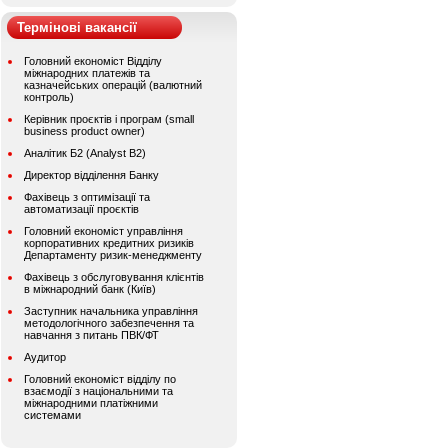
Термінові вакансії
Головний економіст Відділу
міжнародних платежів та
казначейських операцій (валютний
контроль)
Керівник проєктів і програм (small
business product owner)
Аналітик Б2 (Analyst B2)
Директор відділення Банку
Фахівець з оптимізації та
автоматизації проєктів
Головний економіст управління
корпоративних кредитних ризиків
Департаменту ризик-менеджменту
Фахівець з обслуговування клієнтів
в міжнародний банк (Київ)
Заступник начальника управління
методологічного забезпечення та
навчання з питань ПВК/ФТ
Аудитор
Головний економіст відділу по
взаємодії з національними та
міжнародними платіжними
системами