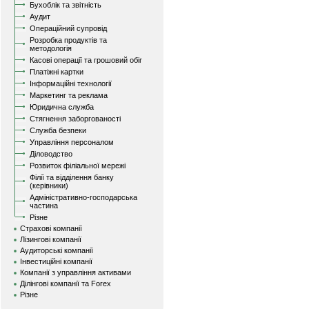
Бухоблік та звітність
Аудит
Операційний супровід
Розробка продуктів та
методологія
Касові операції та грошовий обіг
Платіжні картки
Інформаційні технології
Маркетинг та реклама
Юридична служба
Стягнення заборгованості
Служба безпеки
Управління персоналом
Діловодство
Розвиток філіальної мережі
Філії та відділення банку
(керівники)
Адміністративно-господарська
частина
Різне
Страхові компанії
Лізингові компанії
Аудиторські компанії
Інвестиційні компанії
Компанії з управління активами
Ділінгові компанії та Forex
Різне