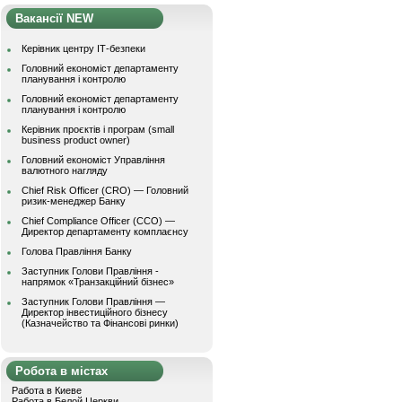
Вакансії NEW
Керівник центру ІТ-безпеки
Головний економіст департаменту
планування і контролю
Головний економіст департаменту
планування і контролю
Керівник проєктів і програм (small
business product owner)
Головний економіст Управління
валютного нагляду
Chief Risk Officer (CRO) — Головний
ризик-менеджер Банку
Chief Compliance Officer (CCO) —
Директор департаменту комплаєнсу
Голова Правління Банку
Заступник Голови Правління -
напрямок «Транзакційний бізнес»
Заступник Голови Правління —
Директор інвестиційного бізнесу
(Казначейство та Фінансові ринки)
Робота в містах
Работа в Киеве
Работа в Белой Церкви