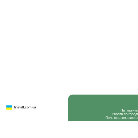
finstaff.com.ua
На главну
Работа по город
Пользовательское с