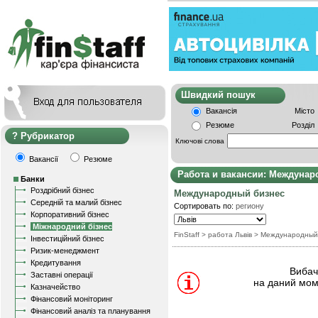
Швидкий пошу
Вакансія
Місто
Резюме
Розділ
Рубрикатор
Ключові слова
Вакансії
Резюме
Работа и вакансии: Междунар
Банки
Роздрібний бізнес
Международный бизнес
Середній та малий бізнес
Сортировать по:
региону
Корпоративний бізнес
Міжнародний бізнес
FinStaff
> работа Львів
>
Международный
Інвестиційний бізнес
Ризик-менеджмент
Кредитування
Вибачт
Заставні операції
на даний мом
Казначейство
Фінансовий моніторинг
Фінансовий аналіз та планування