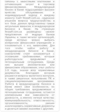
связаны с авансовыми платежами и
оптимизацию затрат в торговом
финансировании. Международный
бизнес в банке подразумевает высокое
качество обслуживание и
индивидуальный подход к каждому
клиенту. Сайт finstaff.com.ua - надежное
решение вопроса трудоустройства, в
его базе данных представлены самые
актуальные вакансии в международном
бизнесе в банке. На страницах
finstaff.com.ua размещены свежие
предложения от ведущих банков
Украины, а также каталог организаций,
среди которых можно выбрать
конкретное финансовое учреждение и
ознакомиться с его вакансиями. Для
того чтобы найти работу в
международном бизнесе в банке,
соискателям стоит ознакомиться с
основными требованиями, которые
работодатели предъявляют к
потенциальным сотрудникам. Среди
них: высшее экономическое или
финансовое образование, опыт работы
1-3 года, знание всех нормативных
документов, благодаря которым
решаются вопросы валютного контроля,
а также уверенное пользование ПК и
специализированными программами.
Работа в международном бизнесе в
банке имеет свои особенности, но
общие требования, предъявляемые к
потенциальным сотрудникам, остаются
неизменными вне зависимости от
должности, а именно личные качества:
коммуникабельность, ответственность,
организованность, умение
анализировать нормативные документы
и делиться своими знаниями с другими.