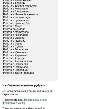
Работа в Виннице
Работа в Днепропетровске
Работа в Житомире
Работа в Запорожье
Работа в Ивано-Франковске
Работа в Кировограде
Работа в Кременчуге
Работа в Кривом Роге
Работа в Луцке
Работа во Львове
Работа в Мариуполе
Работа в Николаеве
Работа в Одессе
Работа в Полтаве
Работа в Ровно
Работа в Сумах
Работа в Тернополе
Работа в Ужгороде
Работа в Харькове
Работа в Херсоне
Работа в Хмельницком
Работа в Черкассах
Работа в Чернигове
Работа в Черновцах
Работа в Других городах
Наиболее посещаемые рубрики
✅ Новые вакансии в банке, финансах и
страховании
Посмотреть все:
Новые вакансии в
финансах и банке
Горящие вакансии в банковской и