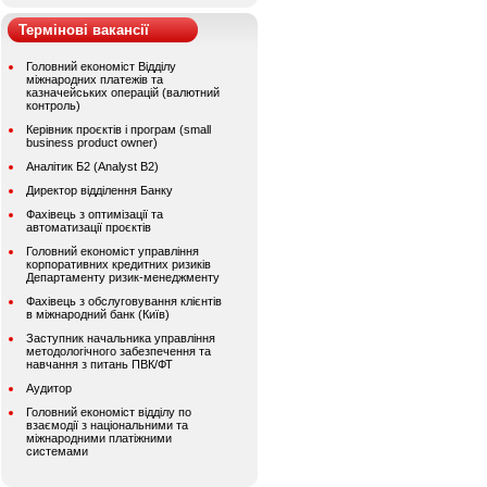
Термінові вакансії
Головний економіст Відділу
міжнародних платежів та
казначейських операцій (валютний
контроль)
Керівник проєктів і програм (small
business product owner)
Аналітик Б2 (Analyst B2)
Директор відділення Банку
Фахівець з оптимізації та
автоматизації проєктів
Головний економіст управління
корпоративних кредитних ризиків
Департаменту ризик-менеджменту
Фахівець з обслуговування клієнтів
в міжнародний банк (Київ)
Заступник начальника управління
методологічного забезпечення та
навчання з питань ПВК/ФТ
Аудитор
Головний економіст відділу по
взаємодії з національними та
міжнародними платіжними
системами