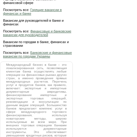
финансовой сфере
Посмотреть все:
Горящие вакансии в
финансах и банке
Вакансии для руководителей в банке и
финансах
Посмотреть все:
Финансовые и банковские
вакансии для руководителей
Вакансии по городам в банке, финансах и
страховании
Посмотреть все:
Банковские и финансовые
вакансии по городам Украины
Международный бизнес в банке – это
локализированная сеть, позволяющая
клиентам банка осуществлять любые
операции на финансовых рынках других
стран, а именно проведение прямых
международных расчетов. Перечень
услуг и продуктов банков, как правило,
включает: экспортные и импортные
документарные аккредитивы,
финансирование импортных и
экспортных торговых операций,
рекомендации и консультации по
данным видам операций. Большинство
банков предлагают комплекс услуг в
сфере международного торгового
финансирования, используя
новаторские методы, широко
используемые во всем мире. При
внешних торговых операциях банками
используются документарные
инструменты. Это обеспечивает
уменьшение кредитных рисков, которые