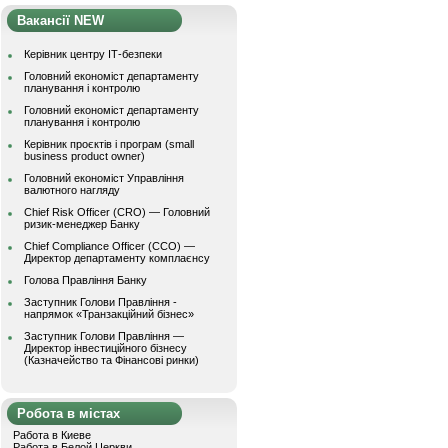
Вакансії NEW
Керівник центру ІТ-безпеки
Головний економіст департаменту
планування і контролю
Головний економіст департаменту
планування і контролю
Керівник проєктів і програм (small
business product owner)
Головний економіст Управління
валютного нагляду
Chief Risk Officer (CRO) — Головний
ризик-менеджер Банку
Chief Compliance Officer (CCO) —
Директор департаменту комплаєнсу
Голова Правління Банку
Заступник Голови Правління -
напрямок «Транзакційний бізнес»
Заступник Голови Правління —
Директор інвестиційного бізнесу
(Казначейство та Фінансові ринки)
Робота в містах
Работа в Киеве
Работа в Белой Церкви