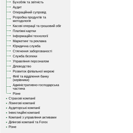
Бухоблік та звітність
Аудит
Операційний супровід
Розробка продуктів та
методологія
Касові операції та грошовий обіг
Платіжні картки
Інформаційні технології
Маркетинг та реклама
Юридична служба
Стягнення заборгованості
Служба безпеки
Управління персоналом
Діловодство
Розвиток філіальної мережі
Філії та відділення банку
(керівники)
Адміністративно-господарська
частина
Різне
Страхові компанії
Лізингові компанії
Аудиторські компанії
Інвестиційні компанії
Компанії з управління активами
Ділінгові компанії та Forex
Різне