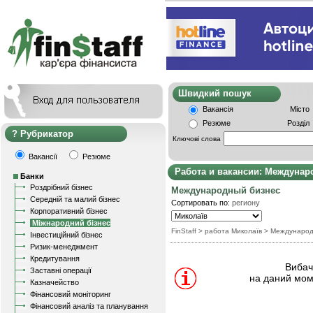
Швидкий пошу
Вакансія
Місто
Резюме
Розділ
Рубрикатор
Ключові слова
Вакансії
Резюме
Работа и вакансии: Междунар
Банки
Роздрібний бізнес
Международный бизнес
Середній та малий бізнес
Сортировать по:
региону
Корпоративний бізнес
Міжнародний бізнес
FinStaff
> работа Миколаїв
>
Международ
Інвестиційний бізнес
Ризик-менеджмент
Кредитування
Вибачт
Заставні операції
на даний мом
Казначейство
Фінансовий моніторинг
Фінансовий аналіз та планування