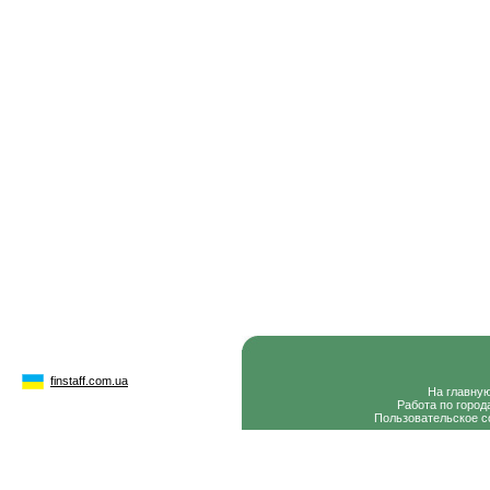
finstaff.com.ua
На главну
Работа по город
Пользовательское с