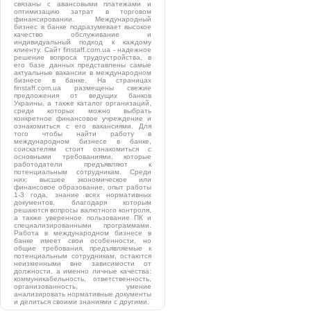
связаны с авансовыми платежами и
оптимизацию затрат в торговом
финансировании. Международный
бизнес в банке подразумевает высокое
качество обслуживание и
индивидуальный подход к каждому
клиенту. Сайт finstaff.com.ua - надежное
решение вопроса трудоустройства, в
его базе данных представлены самые
актуальные вакансии в международном
бизнесе в банке. На страницах
finstaff.com.ua размещены свежие
предложения от ведущих банков
Украины, а также каталог организаций,
среди которых можно выбрать
конкретное финансовое учреждение и
ознакомиться с его вакансиями. Для
того чтобы найти работу в
международном бизнесе в банке,
соискателям стоит ознакомиться с
основными требованиями, которые
работодатели предъявляют к
потенциальным сотрудникам. Среди
них: высшее экономическое или
финансовое образование, опыт работы
1-3 года, знание всех нормативных
документов, благодаря которым
решаются вопросы валютного контроля,
а также уверенное пользование ПК и
специализированными программами.
Работа в международном бизнесе в
банке имеет свои особенности, но
общие требования, предъявляемые к
потенциальным сотрудникам, остаются
неизменными вне зависимости от
должности, а именно личные качества:
коммуникабельность, ответственность,
организованность, умение
анализировать нормативные документы
и делиться своими знаниями с другими.