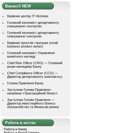
Вакансії NEW
Керівник центру ІТ-безпеки
Головний економіст департаменту
планування і контролю
Головний економіст департаменту
планування і контролю
Керівник проєктів і програм (small
business product owner)
Головний економіст Управління
валютного нагляду
Chief Risk Officer (CRO) — Головний
ризик-менеджер Банку
Chief Compliance Officer (CCO) —
Директор департаменту комплаєнсу
Голова Правління Банку
Заступник Голови Правління -
напрямок «Транзакційний бізнес»
Заступник Голови Правління —
Директор інвестиційного бізнесу
(Казначейство та Фінансові ринки)
Робота в містах
Работа в Киеве
Работа в Белой Церкви