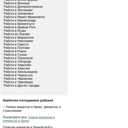
Работа в Виннице
Работа в Днепропетровске
Работа в Житомире
Работа в Запорожье
Работа в Ивано-Франковске
Работа в Кировограде
Работа в Кременчуге
Работа в Кривом Роге
Работа в Луцке
Работа во Львове
Работа в Мариуполе
Работа в Николаеве
Работа в Одессе
Работа в Полтаве
Работа в Ровно
Работа в Сумах
Работа в Тернополе
Работа в Ужгороде
Работа в Харькове
Работа в Херсоне
Работа в Хмельницком
Работа в Черкассах
Работа в Чернигове
Работа в Черновцах
Работа в Других городах
Наиболее посещаемые рубрики
✅ Новые вакансии в банке, финансах и
страховании
Посмотреть все:
Новые вакансии в
финансах и банке
Горящие вакансии в банковской и