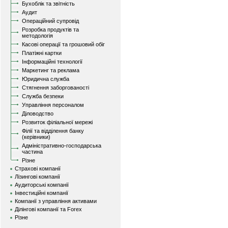
Бухоблік та звітність
Аудит
Операційний супровід
Розробка продуктів та
методологія
Касові операції та грошовий обіг
Платіжні картки
Інформаційні технології
Маркетинг та реклама
Юридична служба
Стягнення заборгованості
Служба безпеки
Управління персоналом
Діловодство
Розвиток філіальної мережі
Філії та відділення банку
(керівники)
Адміністративно-господарська
частина
Різне
Страхові компанії
Лізингові компанії
Аудиторські компанії
Інвестиційні компанії
Компанії з управління активами
Ділінгові компанії та Forex
Різне