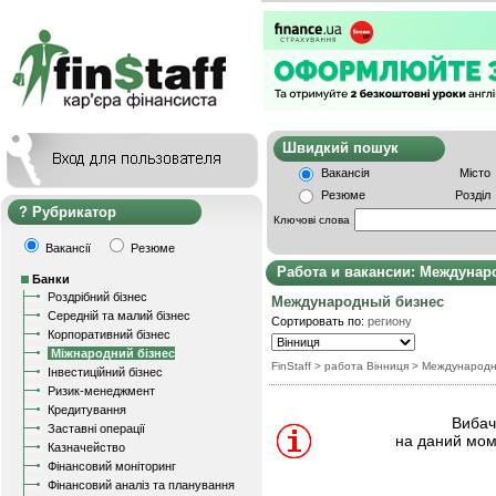
Швидкий пошу
Вакансія
Місто
Резюме
Розділ
Рубрикатор
Ключові слова
Вакансії
Резюме
Работа и вакансии: Междунар
Банки
Роздрібний бізнес
Международный бизнес
Середній та малий бізнес
Сортировать по:
региону
Корпоративний бізнес
Міжнародний бізнес
FinStaff
> работа Вінниця
>
Международн
Інвестиційний бізнес
Ризик-менеджмент
Кредитування
Вибачт
Заставні операції
на даний мом
Казначейство
Фінансовий моніторинг
Фінансовий аналіз та планування