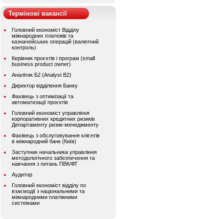
Термінові вакансії
Головний економіст Відділу
міжнародних платежів та
казначейських операцій (валютний
контроль)
Керівник проєктів і програм (small
business product owner)
Аналітик Б2 (Analyst B2)
Директор відділення Банку
Фахівець з оптимізації та
автоматизації проєктів
Головний економіст управління
корпоративних кредитних ризиків
Департаменту ризик-менеджменту
Фахівець з обслуговування клієнтів
в міжнародний банк (Київ)
Заступник начальника управління
методологічного забезпечення та
навчання з питань ПВК/ФТ
Аудитор
Головний економіст відділу по
взаємодії з національними та
міжнародними платіжними
системами