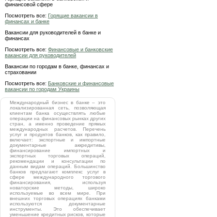
финансовой сфере
Посмотреть все:
Горящие вакансии в
финансах и банке
Вакансии для руководителей в банке и
финансах
Посмотреть все:
Финансовые и банковские
вакансии для руководителей
Вакансии по городам в банке, финансах и
страховании
Посмотреть все:
Банковские и финансовые
вакансии по городам Украины
Международный бизнес в банке – это
локализированная сеть, позволяющая
клиентам банка осуществлять любые
операции на финансовых рынках других
стран, а именно проведение прямых
международных расчетов. Перечень
услуг и продуктов банков, как правило,
включает: экспортные и импортные
документарные аккредитивы,
финансирование импортных и
экспортных торговых операций,
рекомендации и консультации по
данным видам операций. Большинство
банков предлагают комплекс услуг в
сфере международного торгового
финансирования, используя
новаторские методы, широко
используемые во всем мире. При
внешних торговых операциях банками
используются документарные
инструменты. Это обеспечивает
уменьшение кредитных рисков, которые