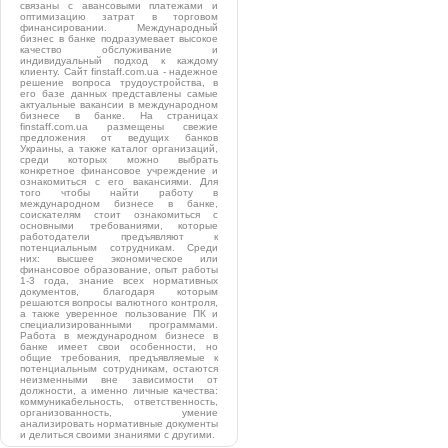
связаны с авансовыми платежами и
оптимизацию затрат в торговом
финансировании. Международный
бизнес в банке подразумевает высокое
качество обслуживание и
индивидуальный подход к каждому
клиенту. Сайт finstaff.com.ua - надежное
решение вопроса трудоустройства, в
его базе данных представлены самые
актуальные вакансии в международном
бизнесе в банке. На страницах
finstaff.com.ua размещены свежие
предложения от ведущих банков
Украины, а также каталог организаций,
среди которых можно выбрать
конкретное финансовое учреждение и
ознакомиться с его вакансиями. Для
того чтобы найти работу в
международном бизнесе в банке,
соискателям стоит ознакомиться с
основными требованиями, которые
работодатели предъявляют к
потенциальным сотрудникам. Среди
них: высшее экономическое или
финансовое образование, опыт работы
1-3 года, знание всех нормативных
документов, благодаря которым
решаются вопросы валютного контроля,
а также уверенное пользование ПК и
специализированными программами.
Работа в международном бизнесе в
банке имеет свои особенности, но
общие требования, предъявляемые к
потенциальным сотрудникам, остаются
неизменными вне зависимости от
должности, а именно личные качества:
коммуникабельность, ответственность,
организованность, умение
анализировать нормативные документы
и делиться своими знаниями с другими.