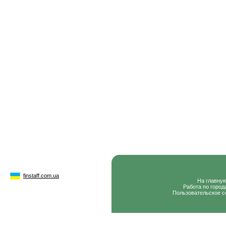
finstaff.com.ua
На главну
Работа по город
Пользовательское с