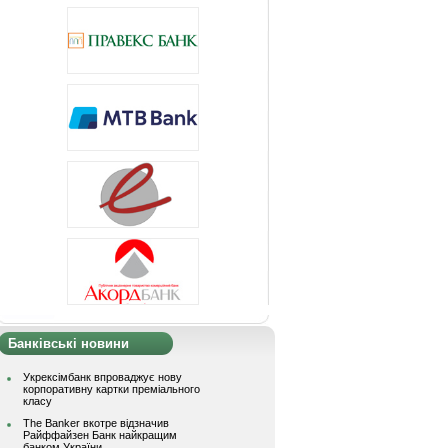
Банківські новини
Укрексімбанк впроваджує нову
корпоративну картки преміального
класу
The Banker вкотре відзначив
Райффайзен Банк найкращим
банком України