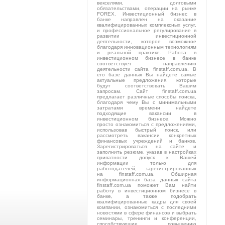
векселями, долговыми
обязательствами, операции на рынке
FOREX. Инвестиционный бизнес в
банке направлен на оказание
квалифицированных комплексных услуг,
и профессиональное регулирование в
развитии инвестиционной
деятельности, которое возможное
благодаря инновационным технологиям
и реальной практике. Работа в
инвестиционном бизнесе в банке
соответствует направлению
деятельности сайта finstaff.com.ua. В
его базе данных Вы найдете самые
актуальные предложения, которые
будут соответствовать Вашим
запросам. Сайт finstaff.com.ua
предлагает различные способы поиска,
благодаря чему Вы с минимальными
затратами времени найдете
подходящие вакансии в
инвестиционном бизнесе. Можно
просто ознакомиться с предложениями,
использовав быстрый поиск, или
рассмотреть вакансии конкретных
финансовых учреждений и банков.
Зарегистрироваться на сайте и
заполнить резюме, указав в настройках
приватности допуск к Вашей
информации только для
работодателей, зарегистрированных
на finstaff.com.ua. Обширная
информационная база данных сайта
finstaff.com.ua поможет Вам найти
работу в инвестиционном бизнесе в
банке, а также подобрать
квалифицированные кадры для своей
компании, ознакомиться с последними
новостями в сфере финансов и выбрать
семинары, тренинги и конференции,
способствующие повышению