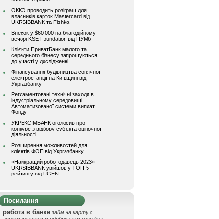
ОККО проводить розіграш для
власників карток Mastercard від
UKRSIBBANK та Fishka
Внесок у $60 000 на благодійному
вечорі KSE Foundation від ПУМб
Клієнти ПриватБанк малого та
середнього бізнесу запрошуються
до участі у дослідженні
Фінансування будівництва сонячної
електростанції на Київщині від
Укргазбанку
Регламентовані технічні заходи в
індустріальному середовищі
Автоматизованої системи виплат
Фонду
УКРЕКСІМБАНК оголосив про
конкурс з відбору суб’єкта оціночної
діяльності
Розширення можливостей для
клієнтів ФОП від Укргазбанку
«Найкращий роботодавець 2023»
UKRSIBBANK увійшов у ТОП-5
рейтингу від UGEN
Посилання
работа в банке
займ на карту с
автоматическим одобрением
мфо без