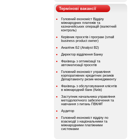
Термінові вакансії
Головний економіст Відділу
міжнародних платежів та
казначейських операцій (валютний
контроль)
Керівник проєктів і програм (small
business product owner)
Аналітик Б2 (Analyst B2)
Директор відділення Банку
Фахівець з оптимізації та
автоматизації проєктів
Головний економіст управління
корпоративних кредитних ризиків
Департаменту ризик-менеджменту
Фахівець з обслуговування клієнтів
в міжнародний банк (Київ)
Заступник начальника управління
методологічного забезпечення та
навчання з питань ПВК/ФТ
Аудитор
Головний економіст відділу по
взаємодії з національними та
міжнародними платіжними
системами