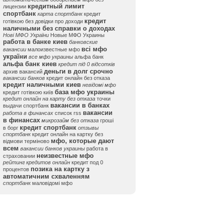
кредитный лимит
лицензии
спортбанк
карта спортбанк
кредит
кредит
готівкою без довідки про доходи
наличными без справки о доходах
Нові МФО України
Новые МФО Украины
работа в банке киев
банковские
всі мфо
вакансии
малоизвестные мфо
україни
все мфо украины
альфа банк
альфа банк киев
кредит під 0 відсотків
деньги в долг срочно
архив вакансий
вакансии банков
кредит онлайн без отказа
кредит наличными киев
невідомі мфо
база мфо украины
кредит готівкою київ
кредит онлайн на карту без отказа
точки
вакансии в банках
выдачи спортбанк
вакансии
работа в финансах
список rss
в финансах
микрозайм без отказа
гроші
кредит спортбанк
в борг
отзывы
спортбанк
кредит онлайн на картку без
мфо, которые дают
відмови терміново
всем
вакансии банков украины
работа в
неизвестные мфо
страховании
рейтинг кредитов онлайн
кредит под 0
позика на картку з
процентов
автоматичним схваленням
спортбанк
маловідомі мфо