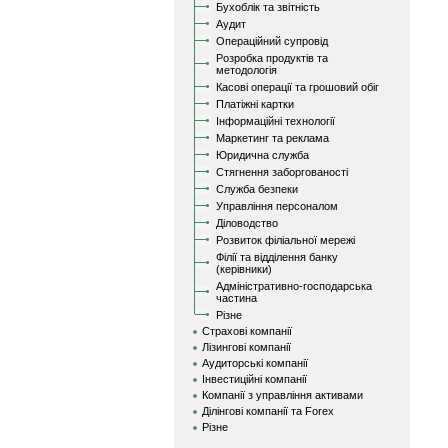
Бухоблік та звітність
Аудит
Операційний супровід
Розробка продуктів та
методологія
Касові операції та грошовий обіг
Платіжні картки
Інформаційні технології
Маркетинг та реклама
Юридична служба
Стягнення заборгованості
Служба безпеки
Управління персоналом
Діловодство
Розвиток філіальної мережі
Філії та відділення банку
(керівники)
Адміністративно-господарська
частина
Різне
Страхові компанії
Лізингові компанії
Аудиторські компанії
Інвестиційні компанії
Компанії з управління активами
Ділінгові компанії та Forex
Різне