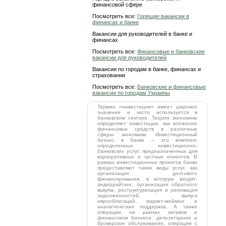
финансовой сфере
Посмотреть все:
Горящие вакансии в
финансах и банке
Вакансии для руководителей в банке и
финансах
Посмотреть все:
Финансовые и банковские
вакансии для руководителей
Вакансии по городам в банке, финансах и
страховании
Посмотреть все:
Банковские и финансовые
вакансии по городам Украины
Термин «инвестиции» имеет широкое
значение и часто используется в
банковском секторе. Теория экономики
определяет инвестиции, как вложение
финансовых средств в различные
сферы экономики. Инвестиционный
бизнес в банке – это комплекс
определенных инвестиционно-
банковских услуг, предназначенных для
корпоративных и частных клиентов. В
рамках инвестиционных проектов банки
предоставляют такие виды услуг, как
организация долгового
финансирования, в которую входят:
андеррайтинг, организация обратного
выкупа, реструктуризация и реновация
задолженностей, выпуск
еврооблигаций, маркет-мейкинг и
аналитическая поддержка. А также
операции на рынках активов и
финансовом бизнесе: депозитарное и
брокерское обслуживание, операции с