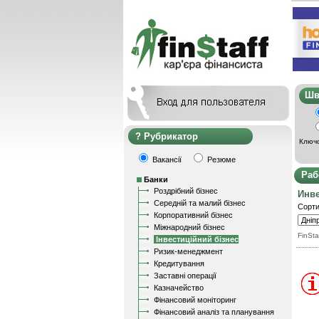
Ш
Рубрикатор
Ключо
Вакансії
Резюме
Раб
Банки
Роздрібний бізнес
Инв
Середній та малий бізнес
Сорти
Корпоративний бізнес
Міжнародний бізнес
FinSta
Інвестиційний бізнес
Ризик-менеджмент
Кредитування
Заставні операції
Казначейство
Фінансовий моніторинг
Фінансовий аналіз та планування