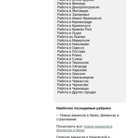
Работа в Виннице
Работа в Днепропетровске
Работа в Житомире
Работа в Запорожье
Работа в Ивано-Франковске
Работа в Кировограде
Работа в Кременчуге
Работа в Кривом Роге
Работа в Луцке
Работа во Львове
Работа в Мариуполе
Работа в Николаеве
Работа в Одессе
Работа в Полтаве
Работа в Ровно
Работа в Сумах
Работа в Тернополе
Работа в Ужгороде
Работа в Харькове
Работа в Херсоне
Работа в Хмельницком
Работа в Черкассах
Работа в Чернигове
Работа в Черновцах
Работа в Других городах
Наиболее посещаемые рубрики
✅ Новые вакансии в банке, финансах и
страховании
Посмотреть все:
Новые вакансии в
финансах и банке
Горящие вакансии в банковской и