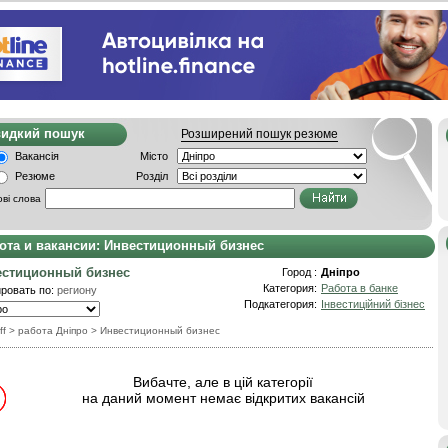
видкий пошук
Розширений пошук резюме
Вакансія
Місто
Резюме
Розділ
ві слова
ота и вакансии: Инвестиционный бизнес
естиционный бизнес
Город :
Дніпро
Категория:
Работа в банке
ровать по:
региону
Подкатегория:
Інвестиційний бізнес
ff
> работа Дніпро
>
Инвестиционный бизнес
Вибачте, але в цій категорії
на даний момент немає відкритих вакансій