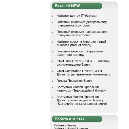
Вакансії NEW
Керівник центру ІТ-безпеки
Головний економіст департаменту
планування і контролю
Головний економіст департаменту
планування і контролю
Керівник проєктів і програм (small
business product owner)
Головний економіст Управління
валютного нагляду
Chief Risk Officer (CRO) — Головний
ризик-менеджер Банку
Chief Compliance Officer (CCO) —
Директор департаменту комплаєнсу
Голова Правління Банку
Заступник Голови Правління -
напрямок «Транзакційний бізнес»
Заступник Голови Правління —
Директор інвестиційного бізнесу
(Казначейство та Фінансові ринки)
Робота в містах
Работа в Киеве
Работа в Белой Церкви