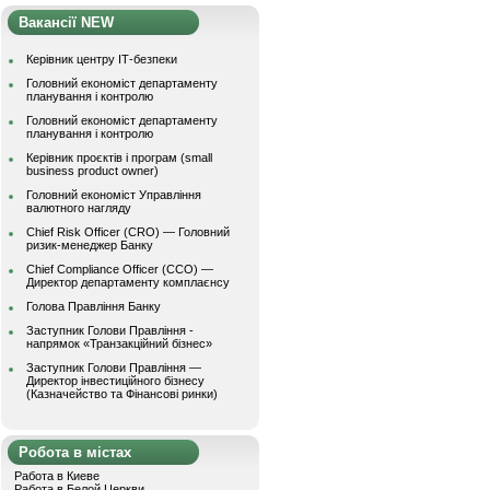
Вакансії NEW
Керівник центру ІТ-безпеки
Головний економіст департаменту
планування і контролю
Головний економіст департаменту
планування і контролю
Керівник проєктів і програм (small
business product owner)
Головний економіст Управління
валютного нагляду
Chief Risk Officer (CRO) — Головний
ризик-менеджер Банку
Chief Compliance Officer (CCO) —
Директор департаменту комплаєнсу
Голова Правління Банку
Заступник Голови Правління -
напрямок «Транзакційний бізнес»
Заступник Голови Правління —
Директор інвестиційного бізнесу
(Казначейство та Фінансові ринки)
Робота в містах
Работа в Киеве
Работа в Белой Церкви