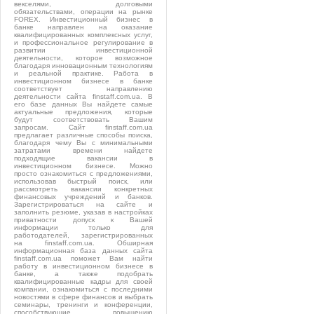
векселями, долговыми
обязательствами, операции на рынке
FOREX. Инвестиционный бизнес в
банке направлен на оказание
квалифицированных комплексных услуг,
и профессиональное регулирование в
развитии инвестиционной
деятельности, которое возможное
благодаря инновационным технологиям
и реальной практике. Работа в
инвестиционном бизнесе в банке
соответствует направлению
деятельности сайта finstaff.com.ua. В
его базе данных Вы найдете самые
актуальные предложения, которые
будут соответствовать Вашим
запросам. Сайт finstaff.com.ua
предлагает различные способы поиска,
благодаря чему Вы с минимальными
затратами времени найдете
подходящие вакансии в
инвестиционном бизнесе. Можно
просто ознакомиться с предложениями,
использовав быстрый поиск, или
рассмотреть вакансии конкретных
финансовых учреждений и банков.
Зарегистрироваться на сайте и
заполнить резюме, указав в настройках
приватности допуск к Вашей
информации только для
работодателей, зарегистрированных
на finstaff.com.ua. Обширная
информационная база данных сайта
finstaff.com.ua поможет Вам найти
работу в инвестиционном бизнесе в
банке, а также подобрать
квалифицированные кадры для своей
компании, ознакомиться с последними
новостями в сфере финансов и выбрать
семинары, тренинги и конференции,
способствующие повышению