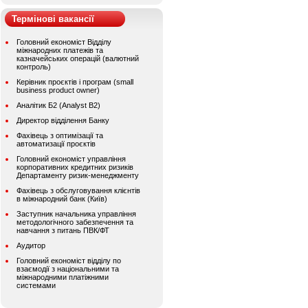
Термінові вакансії
Головний економіст Відділу
міжнародних платежів та
казначейських операцій (валютний
контроль)
Керівник проєктів і програм (small
business product owner)
Аналітик Б2 (Analyst B2)
Директор відділення Банку
Фахівець з оптимізації та
автоматизації проєктів
Головний економіст управління
корпоративних кредитних ризиків
Департаменту ризик-менеджменту
Фахівець з обслуговування клієнтів
в міжнародний банк (Київ)
Заступник начальника управління
методологічного забезпечення та
навчання з питань ПВК/ФТ
Аудитор
Головний економіст відділу по
взаємодії з національними та
міжнародними платіжними
системами