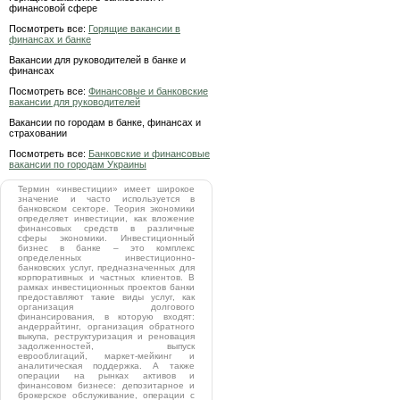
финансовой сфере
Посмотреть все:
Горящие вакансии в
финансах и банке
Вакансии для руководителей в банке и
финансах
Посмотреть все:
Финансовые и банковские
вакансии для руководителей
Вакансии по городам в банке, финансах и
страховании
Посмотреть все:
Банковские и финансовые
вакансии по городам Украины
Термин «инвестиции» имеет широкое
значение и часто используется в
банковском секторе. Теория экономики
определяет инвестиции, как вложение
финансовых средств в различные
сферы экономики. Инвестиционный
бизнес в банке – это комплекс
определенных инвестиционно-
банковских услуг, предназначенных для
корпоративных и частных клиентов. В
рамках инвестиционных проектов банки
предоставляют такие виды услуг, как
организация долгового
финансирования, в которую входят:
андеррайтинг, организация обратного
выкупа, реструктуризация и реновация
задолженностей, выпуск
еврооблигаций, маркет-мейкинг и
аналитическая поддержка. А также
операции на рынках активов и
финансовом бизнесе: депозитарное и
брокерское обслуживание, операции с