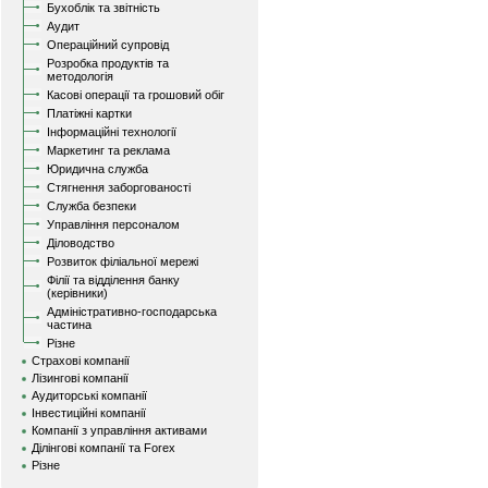
Бухоблік та звітність
Аудит
Операційний супровід
Розробка продуктів та
методологія
Касові операції та грошовий обіг
Платіжні картки
Інформаційні технології
Маркетинг та реклама
Юридична служба
Стягнення заборгованості
Служба безпеки
Управління персоналом
Діловодство
Розвиток філіальної мережі
Філії та відділення банку
(керівники)
Адміністративно-господарська
частина
Різне
Страхові компанії
Лізингові компанії
Аудиторські компанії
Інвестиційні компанії
Компанії з управління активами
Ділінгові компанії та Forex
Різне