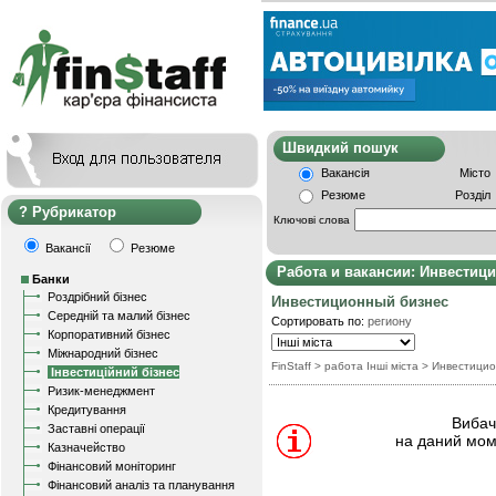
Швидкий пошу
Вакансія
Місто
Резюме
Розділ
Рубрикатор
Ключові слова
Вакансії
Резюме
Работа и вакансии: Инвестиц
Банки
Роздрібний бізнес
Инвестиционный бизнес
Середній та малий бізнес
Сортировать по:
региону
Корпоративний бізнес
Міжнародний бізнес
FinStaff
> работа Інші міста
>
Инвестицио
Інвестиційний бізнес
Ризик-менеджмент
Кредитування
Вибачт
Заставні операції
на даний мом
Казначейство
Фінансовий моніторинг
Фінансовий аналіз та планування