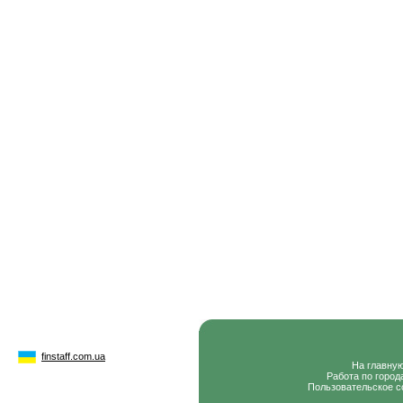
finstaff.com.ua
На главну
Работа по город
Пользовательское с