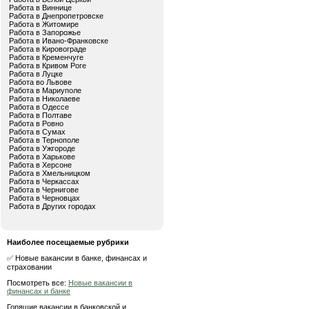
Работа в Виннице
Работа в Днепропетровске
Работа в Житомире
Работа в Запорожье
Работа в Ивано-Франковске
Работа в Кировограде
Работа в Кременчуге
Работа в Кривом Роге
Работа в Луцке
Работа во Львове
Работа в Мариуполе
Работа в Николаеве
Работа в Одессе
Работа в Полтаве
Работа в Ровно
Работа в Сумах
Работа в Тернополе
Работа в Ужгороде
Работа в Харькове
Работа в Херсоне
Работа в Хмельницком
Работа в Черкассах
Работа в Чернигове
Работа в Черновцах
Работа в Других городах
Наиболее посещаемые рубрики
✅ Новые вакансии в банке, финансах и
страховании
Посмотреть все:
Новые вакансии в
финансах и банке
Горящие вакансии в банковской и