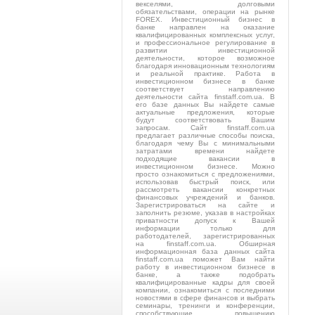
векселями, долговыми
обязательствами, операции на рынке
FOREX. Инвестиционный бизнес в
банке направлен на оказание
квалифицированных комплексных услуг,
и профессиональное регулирование в
развитии инвестиционной
деятельности, которое возможное
благодаря инновационным технологиям
и реальной практике. Работа в
инвестиционном бизнесе в банке
соответствует направлению
деятельности сайта finstaff.com.ua. В
его базе данных Вы найдете самые
актуальные предложения, которые
будут соответствовать Вашим
запросам. Сайт finstaff.com.ua
предлагает различные способы поиска,
благодаря чему Вы с минимальными
затратами времени найдете
подходящие вакансии в
инвестиционном бизнесе. Можно
просто ознакомиться с предложениями,
использовав быстрый поиск, или
рассмотреть вакансии конкретных
финансовых учреждений и банков.
Зарегистрироваться на сайте и
заполнить резюме, указав в настройках
приватности допуск к Вашей
информации только для
работодателей, зарегистрированных
на finstaff.com.ua. Обширная
информационная база данных сайта
finstaff.com.ua поможет Вам найти
работу в инвестиционном бизнесе в
банке, а также подобрать
квалифицированные кадры для своей
компании, ознакомиться с последними
новостями в сфере финансов и выбрать
семинары, тренинги и конференции,
способствующие повышению