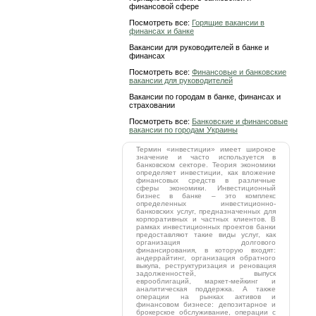
финансовой сфере
Посмотреть все:
Горящие вакансии в
финансах и банке
Вакансии для руководителей в банке и
финансах
Посмотреть все:
Финансовые и банковские
вакансии для руководителей
Вакансии по городам в банке, финансах и
страховании
Посмотреть все:
Банковские и финансовые
вакансии по городам Украины
Термин «инвестиции» имеет широкое
значение и часто используется в
банковском секторе. Теория экономики
определяет инвестиции, как вложение
финансовых средств в различные
сферы экономики. Инвестиционный
бизнес в банке – это комплекс
определенных инвестиционно-
банковских услуг, предназначенных для
корпоративных и частных клиентов. В
рамках инвестиционных проектов банки
предоставляют такие виды услуг, как
организация долгового
финансирования, в которую входят:
андеррайтинг, организация обратного
выкупа, реструктуризация и реновация
задолженностей, выпуск
еврооблигаций, маркет-мейкинг и
аналитическая поддержка. А также
операции на рынках активов и
финансовом бизнесе: депозитарное и
брокерское обслуживание, операции с