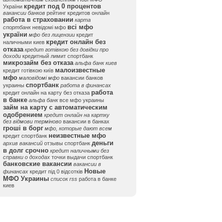
кредит под 0 процентов
України
вакансии банков
рейтинг кредитов онлайн
работа в страховании
карта
всі мфо
спортбанк
невідомі мфо
україни
мфо без лицензии
кредит
кредит онлайн без
наличными киев
отказа
кредит готівкою без довідки про
доходи
кредитный лимит спортбанк
микрозайм без отказа
альфа банк киев
малоизвестные
кредит готівкою київ
мфо
маловідомі мфо
вакансии банков
спортбанк
украины
работа в финансах
работа
кредит онлайн на карту без отказа
в банке
альфа банк
все мфо украины
займ на карту с автоматическим
одобрением
кредит онлайн на картку
без відмови терміново
вакансии в банках
гроші в борг
мфо, которые дают всем
неизвестные мфо
кредит спортбанк
деньги
архив вакансий
отзывы спортбанк
в долг срочно
кредит наличными без
справки о доходах
точки выдачи спортбанк
банковские вакансии
вакансии в
Новые
финансах
кредит під 0 відсотків
МФО Украины
список rss
работа в банке
киев