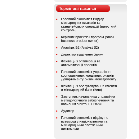
Термінові вакансії
Головний економіст Відділу
міжнародних платежів та
казначейських операцій (валютний
контроль)
Керівник проєктів і програм (small
business product owner)
Аналітик Б2 (Analyst B2)
Директор відділення Банку
Фахівець з оптимізації та
автоматизації проєктів
Головний економіст управління
корпоративних кредитних ризиків
Департаменту ризик-менеджменту
Фахівець з обслуговування клієнтів
в міжнародний банк (Київ)
Заступник начальника управління
методологічного забезпечення та
навчання з питань ПВК/ФТ
Аудитор
Головний економіст відділу по
взаємодії з національними та
міжнародними платіжними
системами