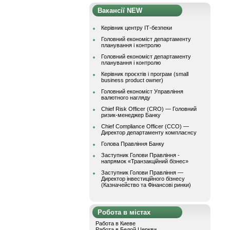
Вакансії NEW
Керівник центру ІТ-безпеки
Головний економіст департаменту
планування і контролю
Головний економіст департаменту
планування і контролю
Керівник проєктів і програм (small
business product owner)
Головний економіст Управління
валютного нагляду
Chief Risk Officer (CRO) — Головний
ризик-менеджер Банку
Chief Compliance Officer (CCO) —
Директор департаменту комплаєнсу
Голова Правління Банку
Заступник Голови Правління -
напрямок «Транзакційний бізнес»
Заступник Голови Правління —
Директор інвестиційного бізнесу
(Казначейство та Фінансові ринки)
Робота в містах
Работа в Киеве
Работа в Белой Церкви