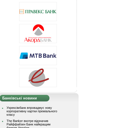
Банківські новини
Укрексімбанк впроваджує нову
корпоративну картки преміального
класу
The Banker вкотре відзначив
Райффайзен Банк найкращим
банком України