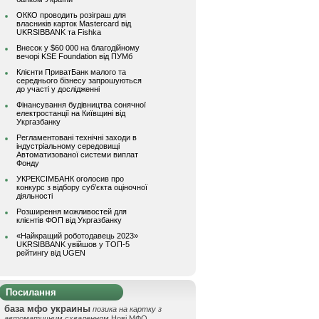
ОККО проводить розіграш для
власників карток Mastercard від
UKRSIBBANK та Fishka
Внесок у $60 000 на благодійному
вечорі KSE Foundation від ПУМб
Клієнти ПриватБанк малого та
середнього бізнесу запрошуються
до участі у дослідженні
Фінансування будівництва сонячної
електростанції на Київщині від
Укргазбанку
Регламентовані технічні заходи в
індустріальному середовищі
Автоматизованої системи виплат
Фонду
УКРЕКСІМБАНК оголосив про
конкурс з відбору суб’єкта оціночної
діяльності
Розширення можливостей для
клієнтів ФОП від Укргазбанку
«Найкращий роботодавець 2023»
UKRSIBBANK увійшов у ТОП-5
рейтингу від UGEN
Посилання
база мфо украины
позика на картку з
автоматичним схваленням
Нові МФО