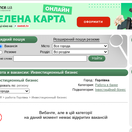
видкий пошук
Розширений пошук резюме
Вакансія
Місто
Резюме
Розділ
ві слова
ота и вакансии: Инвестиционный бизнес
естиционный бизнес
Город :
Горлівка
Категория:
Работа в банке
ровать по:
региону
Подкатегория:
Інвестиційний бізнес
ff
> работа Горлівка
>
Инвестиционный бизнес
Вибачте, але в цій категорії
на даний момент немає відкритих вакансій