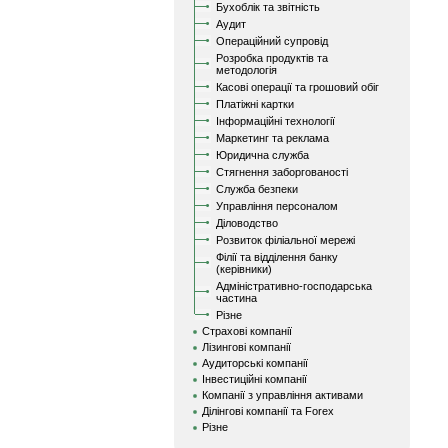
Бухоблік та звітність
Аудит
Операційний супровід
Розробка продуктів та
методологія
Касові операції та грошовий обіг
Платіжні картки
Інформаційні технології
Маркетинг та реклама
Юридична служба
Стягнення заборгованості
Служба безпеки
Управління персоналом
Діловодство
Розвиток філіальної мережі
Філії та відділення банку
(керівники)
Адміністративно-господарська
частина
Різне
Страхові компанії
Лізингові компанії
Аудиторські компанії
Інвестиційні компанії
Компанії з управління активами
Ділінгові компанії та Forex
Різне