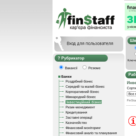
Ш
Рубрикатор
Ключо
Вакансії
Резюме
Раб
Банки
Роздрібний бізнес
Инв
Середній та малий бізнес
Сорти
Корпоративний бізнес
Міжнародний бізнес
FinSta
Інвестиційний бізнес
Ризик-менеджмент
Кредитування
Заставні операції
Казначейство
Фінансовий моніторинг
Фінансовий аналіз та планування