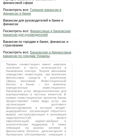
финансовой сфере
Посмотреть все:
Горящие вакансии в
финансах и банке
Вакансии для руководителей в банке и
финансах
Посмотреть все:
Финансовые и банковские
вакансии для руководителей
Вакансии по городам в банке, финансах и
страховании
Посмотреть все:
Банковские и финансовые
вакансии по городам Украины
Термин «инвестиции» имеет широкое
значение и часто используется в
банковском секторе. Теория экономики
определяет инвестиции, как вложение
финансовых средств в различные
сферы экономики. Инвестиционный
бизнес в банке – это комплекс
определенных инвестиционно-
банковских услуг, предназначенных для
корпоративных и частных клиентов. В
рамках инвестиционных проектов банки
предоставляют такие виды услуг, как
организация долгового
финансирования, в которую входят:
андеррайтинг, организация обратного
выкупа, реструктуризация и реновация
задолженностей, выпуск
еврооблигаций, маркет-мейкинг и
аналитическая поддержка. А также
операции на рынках активов и
финансовом бизнесе: депозитарное и
брокерское обслуживание, операции с