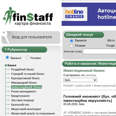
Швидкий пошу
Вакансія
Місто
Резюме
Розділ
Рубрикатор
Ключові слова
Вакансії
Резюме
Работа и вакансии: Инвестиц
Банки
Роздрібний бізнес
Инвестиционный бизнес
Середній та малий бізнес
Сортировать по:
региону
Корпоративний бізнес
Міжнародний бізнес
FinStaff
> работа Київ
>
Инвестиционный
Інвестиційний бізнес
Ризик-менеджмент
Кредитування
Головний економіст (бух. об
інвестиційна нерухомість)
Заставні операції
05.08.2026, Київ
Казначейство
Фінансовий моніторинг
АТ «ПРАВЕКС БАНК» є частиною банківсь
Фінансовий аналіз та планування
входить до числа провідних банківських