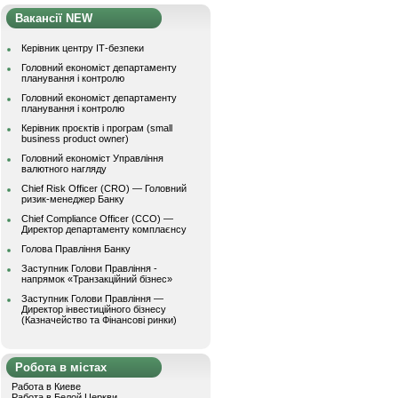
Вакансії NEW
Керівник центру ІТ-безпеки
Головний економіст департаменту
планування і контролю
Головний економіст департаменту
планування і контролю
Керівник проєктів і програм (small
business product owner)
Головний економіст Управління
валютного нагляду
Chief Risk Officer (CRO) — Головний
ризик-менеджер Банку
Chief Compliance Officer (CCO) —
Директор департаменту комплаєнсу
Голова Правління Банку
Заступник Голови Правління -
напрямок «Транзакційний бізнес»
Заступник Голови Правління —
Директор інвестиційного бізнесу
(Казначейство та Фінансові ринки)
Робота в містах
Работа в Киеве
Работа в Белой Церкви