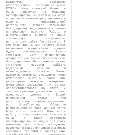
векселями, долговыми
обязательствами, операции на рынке
FOREX. Инвестиционный бизнес в
банке направлен на оказание
квалифицированных комплексных услуг,
и профессиональное регулирование в
развитии инвестиционной
деятельности, которое возможное
благодаря инновационным технологиям
и реальной практике. Работа в
инвестиционном бизнесе в банке
соответствует направлению
деятельности сайта finstaff.com.ua. В
его базе данных Вы найдете самые
актуальные предложения, которые
будут соответствовать Вашим
запросам. Сайт finstaff.com.ua
предлагает различные способы поиска,
благодаря чему Вы с минимальными
затратами времени найдете
подходящие вакансии в
инвестиционном бизнесе. Можно
просто ознакомиться с предложениями,
использовав быстрый поиск, или
рассмотреть вакансии конкретных
финансовых учреждений и банков.
Зарегистрироваться на сайте и
заполнить резюме, указав в настройках
приватности допуск к Вашей
информации только для
работодателей, зарегистрированных
на finstaff.com.ua. Обширная
информационная база данных сайта
finstaff.com.ua поможет Вам найти
работу в инвестиционном бизнесе в
банке, а также подобрать
квалифицированные кадры для своей
компании, ознакомиться с последними
новостями в сфере финансов и выбрать
семинары, тренинги и конференции,
способствующие повышению