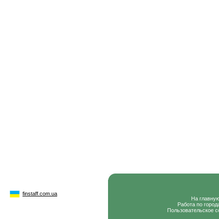
finstaff.com.ua
На главну
Работа по город
Пользовательское с