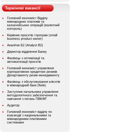
Термінові вакансії
Головний економіст Відділу
міжнародних платежів та
казначейських операцій (валютний
контроль)
Керівник проєктів і програм (small
business product owner)
Аналітик Б2 (Analyst B2)
Директор відділення Банку
Фахівець з оптимізації та
автоматизації проєктів
Головний економіст управління
корпоративних кредитних ризиків
Департаменту ризик-менеджменту
Фахівець з обслуговування клієнтів
в міжнародний банк (Київ)
Заступник начальника управління
методологічного забезпечення та
навчання з питань ПВК/ФТ
Аудитор
Головний економіст відділу по
взаємодії з національними та
міжнародними платіжними
системами