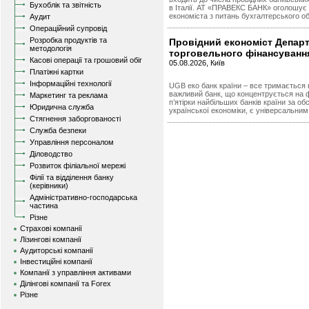
Бухоблік та звітність
в Італії. АТ «ПРАВЕКС БАНК» оголошує 
економіста з питань бухгалтерського об
Аудит
Операційний супровід
Розробка продуктів та
Провідний економіст Депар
методологія
торговельного фінансуванн
Касові операції та грошовий обіг
05.08.2026, Київ
Платіжні картки
Інформаційні технології
UGB еко банк країни – все тримаєтьс
важливий банк, що концентрується на ф
Маркетинг та реклама
п’ятірки найбільших банків країни за об
Юридична служба
української економіки, є універсальним 
Стягнення заборгованості
Служба безпеки
Управління персоналом
Діловодство
Розвиток філіальної мережі
Філії та відділення банку
(керівники)
Адміністративно-господарська
частина
Різне
Страхові компанії
Лізингові компанії
Аудиторські компанії
Інвестиційні компанії
Компанії з управління активами
Ділінгові компанії та Forex
Різне