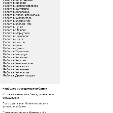
Работа в Виннице
Работа в Днепропетровске
Работа в Житомире
Работа в Запорожье
Работа в Ивано-Франковске
Работа в Кировограде
Работа в Кременчуге
Работа в Кривом Роге
Работа в Луцке
Работа во Львове
Работа в Мариуполе
Работа в Николаеве
Работа в Одессе
Работа в Полтаве
Работа в Ровно
Работа в Сумах
Работа в Тернополе
Работа в Ужгороде
Работа в Харькове
Работа в Херсоне
Работа в Хмельницком
Работа в Черкассах
Работа в Чернигове
Работа в Черновцах
Работа в Других городах
Наиболее посещаемые рубрики
✅ Новые вакансии в банке, финансах и
страховании
Посмотреть все:
Новые вакансии в
финансах и банке
Горящие вакансии в банковской и