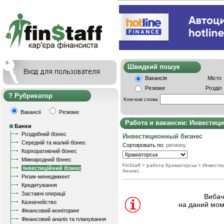
Швидкий пошу
Вакансія
Місто
Резюме
Розділ
Рубрикатор
Ключові слова
Вакансії
Резюме
Работа и вакансии: Инвестиц
Банки
Роздрібний бізнес
Инвестиционный бизнес
Середній та малий бізнес
Сортировать по:
региону
Корпоративний бізнес
Міжнародний бізнес
FinStaff
> работа Краматорськ
>
Инвести
Інвестиційний бізнес
бизнес
Ризик-менеджмент
Кредитування
Заставні операції
Вибачт
Казначейство
на даний мом
Фінансовий моніторинг
Фінансовий аналіз та планування