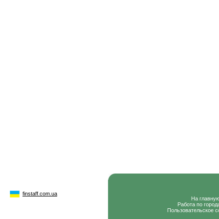
finstaff.com.ua
На главну
Работа по город
Пользовательское с