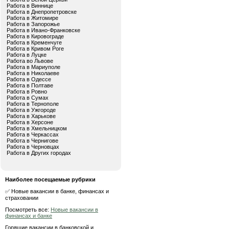
Работа в Виннице
Работа в Днепропетровске
Работа в Житомире
Работа в Запорожье
Работа в Ивано-Франковске
Работа в Кировограде
Работа в Кременчуге
Работа в Кривом Роге
Работа в Луцке
Работа во Львове
Работа в Мариуполе
Работа в Николаеве
Работа в Одессе
Работа в Полтаве
Работа в Ровно
Работа в Сумах
Работа в Тернополе
Работа в Ужгороде
Работа в Харькове
Работа в Херсоне
Работа в Хмельницком
Работа в Черкассах
Работа в Чернигове
Работа в Черновцах
Работа в Других городах
Наиболее посещаемые рубрики
✅ Новые вакансии в банке, финансах и
страховании
Посмотреть все:
Новые вакансии в
финансах и банке
Горящие вакансии в банковской и