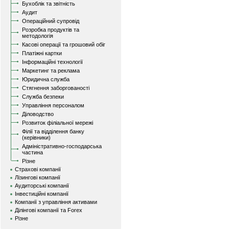
Бухоблік та звітність
Аудит
Операційний супровід
Розробка продуктів та
методологія
Касові операції та грошовий обіг
Платіжні картки
Інформаційні технології
Маркетинг та реклама
Юридична служба
Стягнення заборгованості
Служба безпеки
Управління персоналом
Діловодство
Розвиток філіальної мережі
Філії та відділення банку
(керівники)
Адміністративно-господарська
частина
Різне
Страхові компанії
Лізингові компанії
Аудиторські компанії
Інвестиційні компанії
Компанії з управління активами
Ділінгові компанії та Forex
Різне