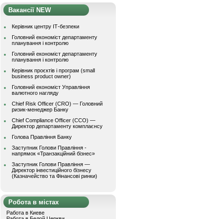
Вакансії NEW
Керівник центру ІТ-безпеки
Головний економіст департаменту
планування і контролю
Головний економіст департаменту
планування і контролю
Керівник проєктів і програм (small
business product owner)
Головний економіст Управління
валютного нагляду
Chief Risk Officer (CRO) — Головний
ризик-менеджер Банку
Chief Compliance Officer (CCO) —
Директор департаменту комплаєнсу
Голова Правління Банку
Заступник Голови Правління -
напрямок «Транзакційний бізнес»
Заступник Голови Правління —
Директор інвестиційного бізнесу
(Казначейство та Фінансові ринки)
Робота в містах
Работа в Киеве
Работа в Белой Церкви