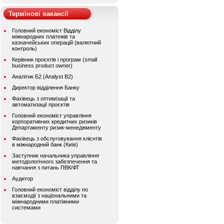
Термінові вакансії
Головний економіст Відділу
міжнародних платежів та
казначейських операцій (валютний
контроль)
Керівник проєктів і програм (small
business product owner)
Аналітик Б2 (Analyst B2)
Директор відділення Банку
Фахівець з оптимізації та
автоматизації проєктів
Головний економіст управління
корпоративних кредитних ризиків
Департаменту ризик-менеджменту
Фахівець з обслуговування клієнтів
в міжнародний банк (Київ)
Заступник начальника управління
методологічного забезпечення та
навчання з питань ПВК/ФТ
Аудитор
Головний економіст відділу по
взаємодії з національними та
міжнародними платіжними
системами