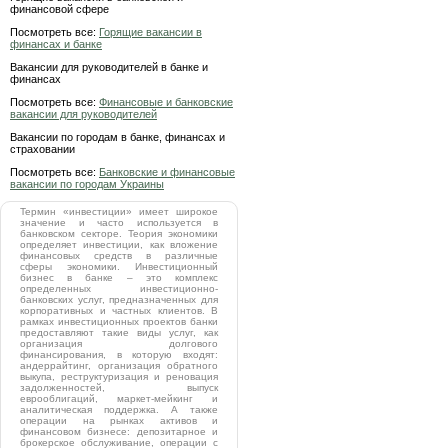
финансовой сфере
Посмотреть все:
Горящие вакансии в
финансах и банке
Вакансии для руководителей в банке и
финансах
Посмотреть все:
Финансовые и банковские
вакансии для руководителей
Вакансии по городам в банке, финансах и
страховании
Посмотреть все:
Банковские и финансовые
вакансии по городам Украины
Термин «инвестиции» имеет широкое
значение и часто используется в
банковском секторе. Теория экономики
определяет инвестиции, как вложение
финансовых средств в различные
сферы экономики. Инвестиционный
бизнес в банке – это комплекс
определенных инвестиционно-
банковских услуг, предназначенных для
корпоративных и частных клиентов. В
рамках инвестиционных проектов банки
предоставляют такие виды услуг, как
организация долгового
финансирования, в которую входят:
андеррайтинг, организация обратного
выкупа, реструктуризация и реновация
задолженностей, выпуск
еврооблигаций, маркет-мейкинг и
аналитическая поддержка. А также
операции на рынках активов и
финансовом бизнесе: депозитарное и
брокерское обслуживание, операции с