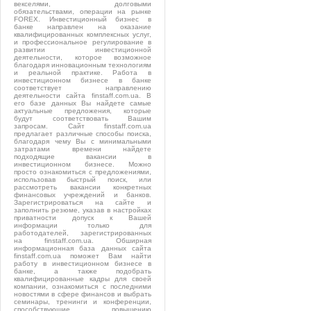
векселями, долговыми
обязательствами, операции на рынке
FOREX. Инвестиционный бизнес в
банке направлен на оказание
квалифицированных комплексных услуг,
и профессиональное регулирование в
развитии инвестиционной
деятельности, которое возможное
благодаря инновационным технологиям
и реальной практике. Работа в
инвестиционном бизнесе в банке
соответствует направлению
деятельности сайта finstaff.com.ua. В
его базе данных Вы найдете самые
актуальные предложения, которые
будут соответствовать Вашим
запросам. Сайт finstaff.com.ua
предлагает различные способы поиска,
благодаря чему Вы с минимальными
затратами времени найдете
подходящие вакансии в
инвестиционном бизнесе. Можно
просто ознакомиться с предложениями,
использовав быстрый поиск, или
рассмотреть вакансии конкретных
финансовых учреждений и банков.
Зарегистрироваться на сайте и
заполнить резюме, указав в настройках
приватности допуск к Вашей
информации только для
работодателей, зарегистрированных
на finstaff.com.ua. Обширная
информационная база данных сайта
finstaff.com.ua поможет Вам найти
работу в инвестиционном бизнесе в
банке, а также подобрать
квалифицированные кадры для своей
компании, ознакомиться с последними
новостями в сфере финансов и выбрать
семинары, тренинги и конференции,
способствующие повышению