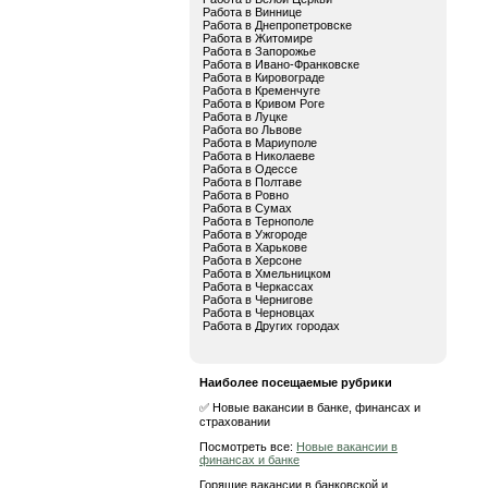
Работа в Виннице
Работа в Днепропетровске
Работа в Житомире
Работа в Запорожье
Работа в Ивано-Франковске
Работа в Кировограде
Работа в Кременчуге
Работа в Кривом Роге
Работа в Луцке
Работа во Львове
Работа в Мариуполе
Работа в Николаеве
Работа в Одессе
Работа в Полтаве
Работа в Ровно
Работа в Сумах
Работа в Тернополе
Работа в Ужгороде
Работа в Харькове
Работа в Херсоне
Работа в Хмельницком
Работа в Черкассах
Работа в Чернигове
Работа в Черновцах
Работа в Других городах
Наиболее посещаемые рубрики
✅ Новые вакансии в банке, финансах и
страховании
Посмотреть все:
Новые вакансии в
финансах и банке
Горящие вакансии в банковской и