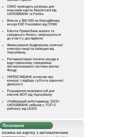
ОККО проводить розіграш для
власників карток Mastercard від
UKRSIBBANK та Fishka
Внесок у $60 000 на благодійному
вечорі KSE Foundation від ПУМб
Клієнти ПриватБанк малого та
середнього бізнесу запрошуються
до участі у дослідженні
Фінансування будівництва сонячної
електростанції на Київщині від
Укргазбанку
Регламентовані технічні заходи в
індустріальному середовищі
Автоматизованої системи виплат
Фонду
УКРЕКСІМБАНК оголосив про
конкурс з відбору суб’єкта оціночної
діяльності
Розширення можливостей для
клієнтів ФОП від Укргазбанку
«Найкращий роботодавець 2023»
UKRSIBBANK увійшов у ТОП-5
рейтингу від UGEN
Посилання
позика на картку з автоматичним