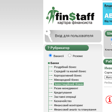
Ш
Рубрикатор
Ключо
Вакансії
Резюме
Раб
Банки
Роздрібний бізнес
Инв
Середній та малий бізнес
Сорти
Корпоративний бізнес
Міжнародний бізнес
FinSta
Інвестиційний бізнес
Ризик-менеджмент
Кредитування
Заставні операції
Казначейство
Фінансовий моніторинг
Фінансовий аналіз та планування