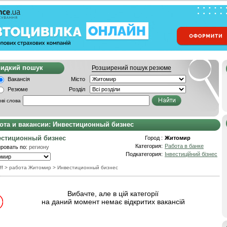
видкий пошук
Розширений пошук резюме
Вакансія
Місто
Резюме
Розділ
ві слова
ота и вакансии: Инвестиционный бизнес
естиционный бизнес
Город :
Житомир
Категория:
Работа в банке
ровать по:
региону
Подкатегория:
Інвестиційний бізнес
ff
> работа Житомир
>
Инвестиционный бизнес
Вибачте, але в цій категорії
на даний момент немає відкритих вакансій