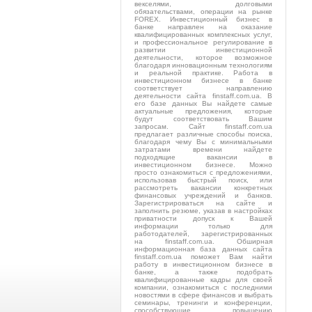
векселями, долговыми
обязательствами, операции на рынке
FOREX. Инвестиционный бизнес в
банке направлен на оказание
квалифицированных комплексных услуг,
и профессиональное регулирование в
развитии инвестиционной
деятельности, которое возможное
благодаря инновационным технологиям
и реальной практике. Работа в
инвестиционном бизнесе в банке
соответствует направлению
деятельности сайта finstaff.com.ua. В
его базе данных Вы найдете самые
актуальные предложения, которые
будут соответствовать Вашим
запросам. Сайт finstaff.com.ua
предлагает различные способы поиска,
благодаря чему Вы с минимальными
затратами времени найдете
подходящие вакансии в
инвестиционном бизнесе. Можно
просто ознакомиться с предложениями,
использовав быстрый поиск, или
рассмотреть вакансии конкретных
финансовых учреждений и банков.
Зарегистрироваться на сайте и
заполнить резюме, указав в настройках
приватности допуск к Вашей
информации только для
работодателей, зарегистрированных
на finstaff.com.ua. Обширная
информационная база данных сайта
finstaff.com.ua поможет Вам найти
работу в инвестиционном бизнесе в
банке, а также подобрать
квалифицированные кадры для своей
компании, ознакомиться с последними
новостями в сфере финансов и выбрать
семинары, тренинги и конференции,
способствующие повышению