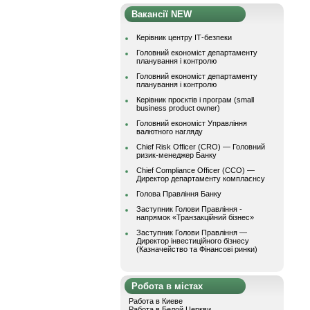
Вакансії NEW
Керівник центру ІТ-безпеки
Головний економіст департаменту
планування і контролю
Головний економіст департаменту
планування і контролю
Керівник проєктів і програм (small
business product owner)
Головний економіст Управління
валютного нагляду
Chief Risk Officer (CRO) — Головний
ризик-менеджер Банку
Chief Compliance Officer (CCO) —
Директор департаменту комплаєнсу
Голова Правління Банку
Заступник Голови Правління -
напрямок «Транзакційний бізнес»
Заступник Голови Правління —
Директор інвестиційного бізнесу
(Казначейство та Фінансові ринки)
Робота в містах
Работа в Киеве
Работа в Белой Церкви