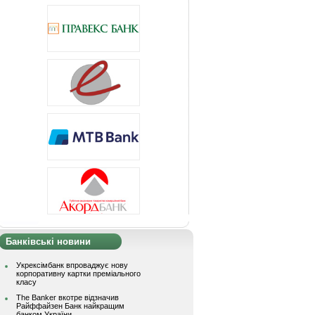
Банківські новини
Укрексімбанк впроваджує нову
корпоративну картки преміального
класу
The Banker вкотре відзначив
Райффайзен Банк найкращим
банком України