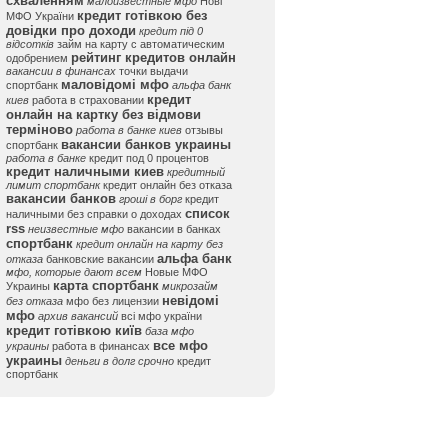
схваленням
малоизвестные мфо
Нові
кредит готівкою без
МФО України
довідки про доходи
кредит під 0
відсотків
займ на карту с автоматическим
рейтинг кредитов онлайн
одобрением
вакансии в финансах
точки выдачи
маловідомі мфо
спортбанк
альфа банк
кредит
киев
работа в страховании
онлайн на картку без відмови
терміново
работа в банке киев
отзывы
вакансии банков украины
спортбанк
работа в банке
кредит под 0 процентов
кредит наличными киев
кредитный
лимит спортбанк
кредит онлайн без отказа
вакансии банков
гроші в борг
кредит
список
наличными без справки о доходах
rss
неизвестные мфо
вакансии в банках
спортбанк
кредит онлайн на карту без
альфа банк
отказа
банковские вакансии
мфо, которые дают всем
Новые МФО
карта спортбанк
Украины
микрозайм
невідомі
без отказа
мфо без лицензии
мфо
архив вакансий
всі мфо україни
кредит готівкою київ
база мфо
все мфо
украины
работа в финансах
украины
деньги в долг срочно
кредит
спортбанк