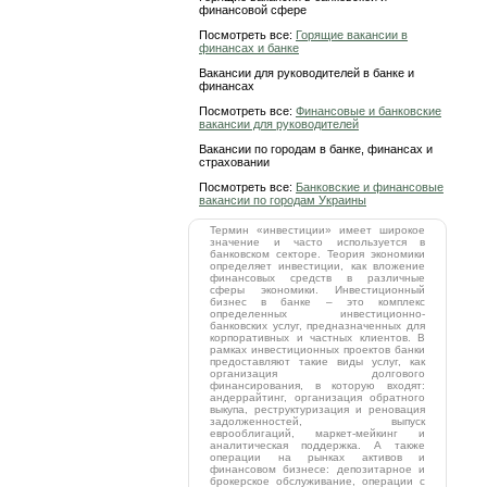
финансовой сфере
Посмотреть все:
Горящие вакансии в
финансах и банке
Вакансии для руководителей в банке и
финансах
Посмотреть все:
Финансовые и банковские
вакансии для руководителей
Вакансии по городам в банке, финансах и
страховании
Посмотреть все:
Банковские и финансовые
вакансии по городам Украины
Термин «инвестиции» имеет широкое
значение и часто используется в
банковском секторе. Теория экономики
определяет инвестиции, как вложение
финансовых средств в различные
сферы экономики. Инвестиционный
бизнес в банке – это комплекс
определенных инвестиционно-
банковских услуг, предназначенных для
корпоративных и частных клиентов. В
рамках инвестиционных проектов банки
предоставляют такие виды услуг, как
организация долгового
финансирования, в которую входят:
андеррайтинг, организация обратного
выкупа, реструктуризация и реновация
задолженностей, выпуск
еврооблигаций, маркет-мейкинг и
аналитическая поддержка. А также
операции на рынках активов и
финансовом бизнесе: депозитарное и
брокерское обслуживание, операции с