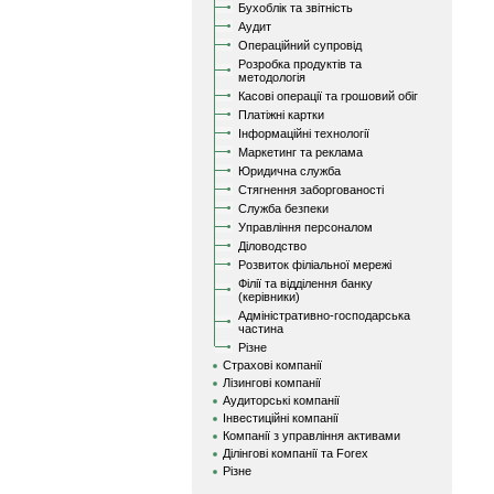
Бухоблік та звітність
Аудит
Операційний супровід
Розробка продуктів та
методологія
Касові операції та грошовий обіг
Платіжні картки
Інформаційні технології
Маркетинг та реклама
Юридична служба
Стягнення заборгованості
Служба безпеки
Управління персоналом
Діловодство
Розвиток філіальної мережі
Філії та відділення банку
(керівники)
Адміністративно-господарська
частина
Різне
Страхові компанії
Лізингові компанії
Аудиторські компанії
Інвестиційні компанії
Компанії з управління активами
Ділінгові компанії та Forex
Різне