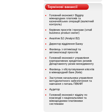
Термінові вакансії
Головний економіст Відділу
міжнародних платежів та
казначейських операцій (валютний
контроль)
Керівник проєктів і програм (small
business product owner)
Аналітик Б2 (Analyst B2)
Директор відділення Банку
Фахівець з оптимізації та
автоматизації проєктів
Головний економіст управління
корпоративних кредитних ризиків
Департаменту ризик-менеджменту
Фахівець з обслуговування клієнтів
в міжнародний банк (Київ)
Заступник начальника управління
методологічного забезпечення та
навчання з питань ПВК/ФТ
Аудитор
Головний економіст відділу по
взаємодії з національними та
міжнародними платіжними
системами