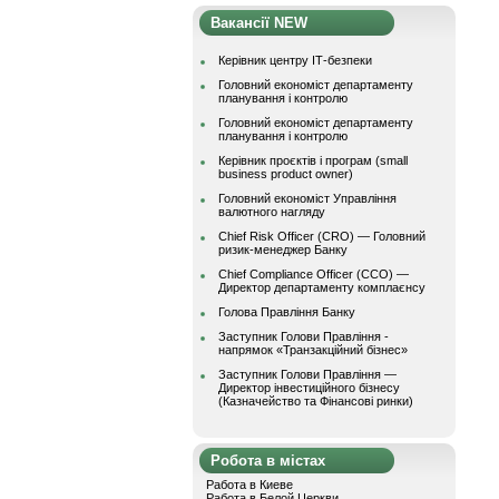
Вакансії NEW
Керівник центру ІТ-безпеки
Головний економіст департаменту
планування і контролю
Головний економіст департаменту
планування і контролю
Керівник проєктів і програм (small
business product owner)
Головний економіст Управління
валютного нагляду
Chief Risk Officer (CRO) — Головний
ризик-менеджер Банку
Chief Compliance Officer (CCO) —
Директор департаменту комплаєнсу
Голова Правління Банку
Заступник Голови Правління -
напрямок «Транзакційний бізнес»
Заступник Голови Правління —
Директор інвестиційного бізнесу
(Казначейство та Фінансові ринки)
Робота в містах
Работа в Киеве
Работа в Белой Церкви