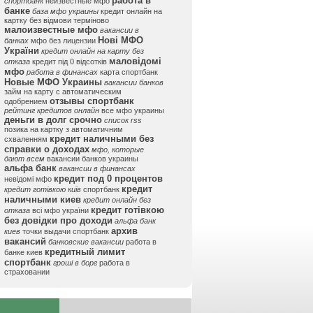
работа в
спортбанк
неизвестные мфо
банке
база мфо украины
кредит онлайн на
картку без відмови терміново
малоизвестные мфо
вакансии в
Нові МФО
банках
мфо без лицензии
України
кредит онлайн на карту без
маловідомі
отказа
кредит під 0 відсотків
мфо
работа в финансах
карта спортбанк
Новые МФО Украины
вакансии банков
займ на карту с автоматическим
отзывы спортбанк
одобрением
рейтинг кредитов онлайн
все мфо украины
деньги в долг срочно
список rss
позика на картку з автоматичним
кредит наличными без
схваленням
справки о доходах
мфо, которые
дают всем
вакансии банков украины
альфа банк
вакансии в финансах
кредит под 0 процентов
невідомі мфо
кредит
кредит готівкою київ
спортбанк
наличными киев
кредит онлайн без
кредит готівкою
отказа
всі мфо україни
без довідки про доходи
альфа банк
архив
киев
точки выдачи спортбанк
вакансий
банковские вакансии
работа в
кредитный лимит
банке киев
спортбанк
гроші в борг
работа в
страховании