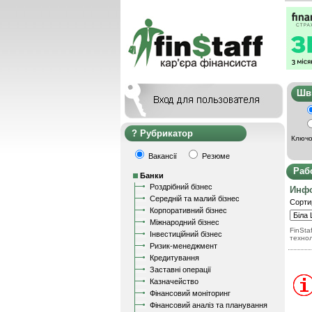
Ш
Рубрикатор
Ключо
Вакансії
Резюме
Раб
Банки
Роздрібний бізнес
Инфо
Середній та малий бізнес
Сорти
Корпоративний бізнес
Міжнародний бізнес
FinStaf
Інвестиційний бізнес
техно
Ризик-менеджмент
Кредитування
Заставні операції
Казначейство
Фінансовий моніторинг
Фінансовий аналіз та планування