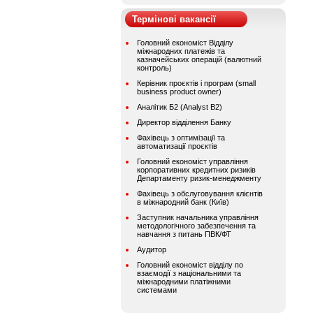
Термінові вакансії
Головний економіст Відділу
міжнародних платежів та
казначейських операцій (валютний
контроль)
Керівник проєктів і програм (small
business product owner)
Аналітик Б2 (Analyst B2)
Директор відділення Банку
Фахівець з оптимізації та
автоматизації проєктів
Головний економіст управління
корпоративних кредитних ризиків
Департаменту ризик-менеджменту
Фахівець з обслуговування клієнтів
в міжнародний банк (Київ)
Заступник начальника управління
методологічного забезпечення та
навчання з питань ПВК/ФТ
Аудитор
Головний економіст відділу по
взаємодії з національними та
міжнародними платіжними
системами