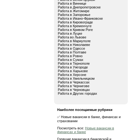
Работа в Виннице
Работа в Днепропетровске
Работа в Житомире
Работа в Запорожье
Работа в Ивано-Франковске
Работа в Кировограде
Работа в Кременчуге
Работа в Кривом Роге
Работа в Луцке
Работа во Львове
Работа в Мариуполе
Работа в Николаеве
Работа в Одессе
Работа в Полтаве
Работа в Ровно
Работа в Сумах
Работа в Тернополе
Работа в Ужгороде
Работа в Харькове
Работа в Херсоне
Работа в Хмельницком
Работа в Черкассах
Работа в Чернигове
Работа в Черновцах
Работа в Других городах
Наиболее посещаемые рубрики
✅ Новые вакансии в банке, финансах и
страховании
Посмотреть все:
Новые вакансии в
финансах и банке
Горящие вакансии в банковской и