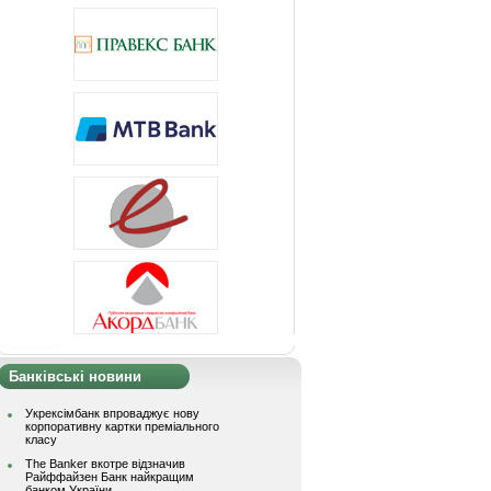
Банківські новини
Укрексімбанк впроваджує нову
корпоративну картки преміального
класу
The Banker вкотре відзначив
Райффайзен Банк найкращим
банком України