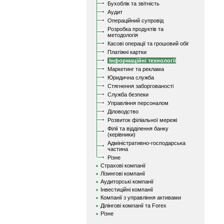
Бухоблік та звітність
Аудит
Операційний супровід
Розробка продуктів та
методологія
Касові операції та грошовий обіг
Платіжні картки
Інформаційні технології
Маркетинг та реклама
Юридична служба
Стягнення заборгованості
Служба безпеки
Управління персоналом
Діловодство
Розвиток філіальної мережі
Філії та відділення банку
(керівники)
Адміністративно-господарська
частина
Різне
Страхові компанії
Лізингові компанії
Аудиторські компанії
Інвестиційні компанії
Компанії з управління активами
Ділінгові компанії та Forex
Різне