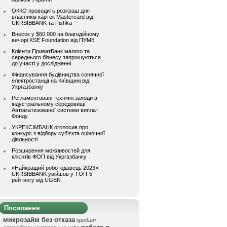
ОККО проводить розіграш для
власників карток Mastercard від
UKRSIBBANK та Fishka
Внесок у $60 000 на благодійному
вечорі KSE Foundation від ПУМб
Клієнти ПриватБанк малого та
середнього бізнесу запрошуються
до участі у дослідженні
Фінансування будівництва сонячної
електростанції на Київщині від
Укргазбанку
Регламентовані технічні заходи в
індустріальному середовищі
Автоматизованої системи виплат
Фонду
УКРЕКСІМБАНК оголосив про
конкурс з відбору суб’єкта оціночної
діяльності
Розширення можливостей для
клієнтів ФОП від Укргазбанку
«Найкращий роботодавець 2023»
UKRSIBBANK увійшов у ТОП-5
рейтингу від UGEN
Посилання
микрозайм без отказа
кредит