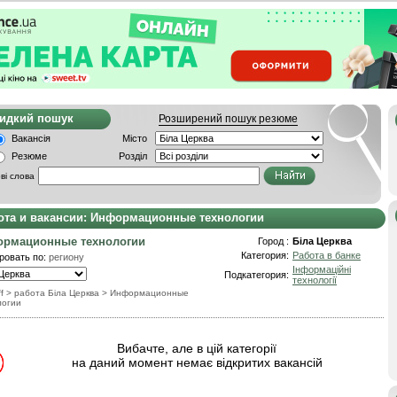
видкий пошук
Розширений пошук резюме
Вакансія
Місто
Резюме
Розділ
ві слова
ота и вакансии: Информационные технологии
рмационные технологии
Город :
Біла Церква
Категория:
Работа в банке
ровать по:
региону
Інформаційні
Подкатегория:
технології
f
> работа Біла Церква
>
Информационные
логии
Вибачте, але в цій категорії
на даний момент немає відкритих вакансій