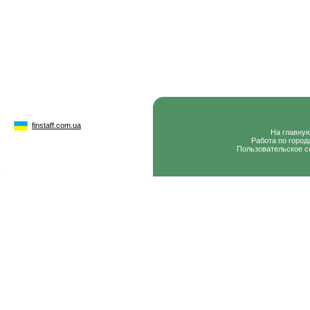
finstaff.com.ua
На главну
Работа по город
Пользовательское с