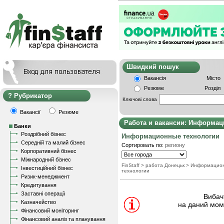
Швидкий пошу
Вакансія
Місто
Резюме
Розділ
Рубрикатор
Ключові слова
Вакансії
Резюме
Работа и вакансии: Информац
Банки
Роздрібний бізнес
Информационные технологии
Середній та малий бізнес
Сортировать по:
региону
Корпоративний бізнес
Міжнародний бізнес
FinStaff
> работа Донецьк
>
Информацио
Інвестиційний бізнес
технологии
Ризик-менеджмент
Кредитування
Заставні операції
Вибачт
Казначейство
на даний моме
Фінансовий моніторинг
Фінансовий аналіз та планування