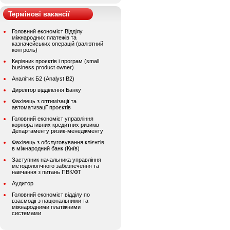
Термінові вакансії
Головний економіст Відділу
міжнародних платежів та
казначейських операцій (валютний
контроль)
Керівник проєктів і програм (small
business product owner)
Аналітик Б2 (Analyst B2)
Директор відділення Банку
Фахівець з оптимізації та
автоматизації проєктів
Головний економіст управління
корпоративних кредитних ризиків
Департаменту ризик-менеджменту
Фахівець з обслуговування клієнтів
в міжнародний банк (Київ)
Заступник начальника управління
методологічного забезпечення та
навчання з питань ПВК/ФТ
Аудитор
Головний економіст відділу по
взаємодії з національними та
міжнародними платіжними
системами