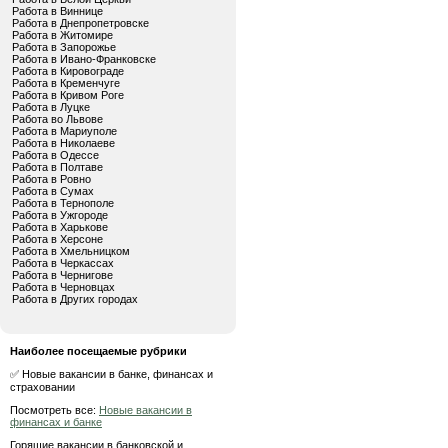
Работа в Виннице
Работа в Днепропетровске
Работа в Житомире
Работа в Запорожье
Работа в Ивано-Франковске
Работа в Кировограде
Работа в Кременчуге
Работа в Кривом Роге
Работа в Луцке
Работа во Львове
Работа в Мариуполе
Работа в Николаеве
Работа в Одессе
Работа в Полтаве
Работа в Ровно
Работа в Сумах
Работа в Тернополе
Работа в Ужгороде
Работа в Харькове
Работа в Херсоне
Работа в Хмельницком
Работа в Черкассах
Работа в Чернигове
Работа в Черновцах
Работа в Других городах
Наиболее посещаемые рубрики
✅ Новые вакансии в банке, финансах и
страховании
Посмотреть все:
Новые вакансии в
финансах и банке
Горящие вакансии в банковской и