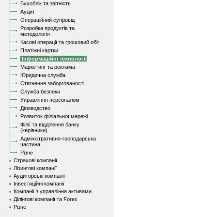
Бухоблік та звітність
Аудит
Операційний супровід
Розробка продуктів та
методологія
Касові операції та грошовий обіг
Платіжні картки
Інформаційні технології
Маркетинг та реклама
Юридична служба
Стягнення заборгованості
Служба безпеки
Управління персоналом
Діловодство
Розвиток філіальної мережі
Філії та відділення банку
(керівники)
Адміністративно-господарська
частина
Різне
Страхові компанії
Лізингові компанії
Аудиторські компанії
Інвестиційні компанії
Компанії з управління активами
Ділінгові компанії та Forex
Різне