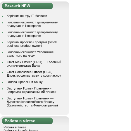
Вакансії NEW
Керівник центру ІТ-безпеки
Головний економіст департаменту
планування і контролю
Головний економіст департаменту
планування і контролю
Керівник проєктів і програм (small
business product owner)
Головний економіст Управління
валютного нагляду
Chief Risk Officer (CRO) — Головний
ризик-менеджер Банку
Chief Compliance Officer (CCO) —
Директор департаменту комплаєнсу
Голова Правління Банку
Заступник Голови Правління -
напрямок «Транзакційний бізнес»
Заступник Голови Правління —
Директор інвестиційного бізнесу
(Казначейство та Фінансові ринки)
Робота в містах
Работа в Киеве
Работа в Белой Церкви