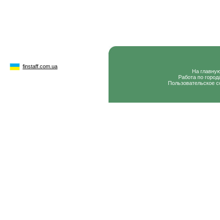
finstaff.com.ua
На главну
Работа по город
Пользовательское с