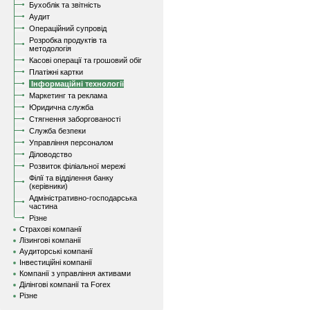
Бухоблік та звітність
Аудит
Операційний супровід
Розробка продуктів та
методологія
Касові операції та грошовий обіг
Платіжні картки
Інформаційні технології
Маркетинг та реклама
Юридична служба
Стягнення заборгованості
Служба безпеки
Управління персоналом
Діловодство
Розвиток філіальної мережі
Філії та відділення банку
(керівники)
Адміністративно-господарська
частина
Різне
Страхові компанії
Лізингові компанії
Аудиторські компанії
Інвестиційні компанії
Компанії з управління активами
Ділінгові компанії та Forex
Різне