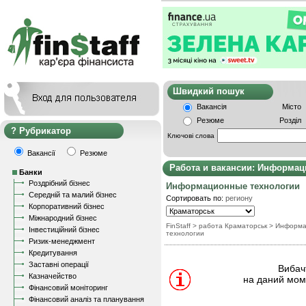
Швидкий пошу
Вакансія
Місто
Резюме
Розділ
Рубрикатор
Ключові слова
Вакансії
Резюме
Работа и вакансии: Информац
Банки
Роздрібний бізнес
Информационные технологии
Середній та малий бізнес
Сортировать по:
региону
Корпоративний бізнес
Міжнародний бізнес
FinStaff
> работа Краматорськ
>
Информа
Інвестиційний бізнес
технологии
Ризик-менеджмент
Кредитування
Заставні операції
Вибачт
Казначейство
на даний моме
Фінансовий моніторинг
Фінансовий аналіз та планування