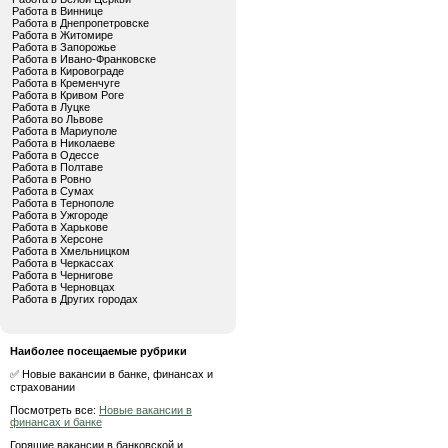
Работа в Виннице
Работа в Днепропетровске
Работа в Житомире
Работа в Запорожье
Работа в Ивано-Франковске
Работа в Кировограде
Работа в Кременчуге
Работа в Кривом Роге
Работа в Луцке
Работа во Львове
Работа в Мариуполе
Работа в Николаеве
Работа в Одессе
Работа в Полтаве
Работа в Ровно
Работа в Сумах
Работа в Тернополе
Работа в Ужгороде
Работа в Харькове
Работа в Херсоне
Работа в Хмельницком
Работа в Черкассах
Работа в Чернигове
Работа в Черновцах
Работа в Других городах
Наиболее посещаемые рубрики
✅ Новые вакансии в банке, финансах и
страховании
Посмотреть все:
Новые вакансии в
финансах и банке
Горящие вакансии в банковской и