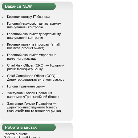
Вакансії NEW
Керівник центру ІТ-безпеки
Головний економіст департаменту
планування і контролю
Головний економіст департаменту
планування і контролю
Керівник проєктів і програм (small
business product owner)
Головний економіст Управління
валютного нагляду
Chief Risk Officer (CRO) — Головний
ризик-менеджер Банку
Chief Compliance Officer (CCO) —
Директор департаменту комплаєнсу
Голова Правління Банку
Заступник Голови Правління -
напрямок «Транзакційний бізнес»
Заступник Голови Правління —
Директор інвестиційного бізнесу
(Казначейство та Фінансові ринки)
Робота в містах
Работа в Киеве
Работа в Белой Церкви