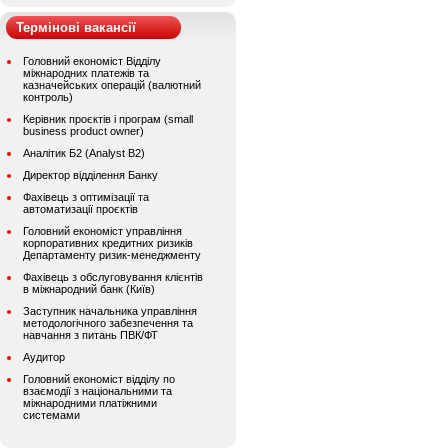
Термінові вакансії
Головний економіст Відділу
міжнародних платежів та
казначейських операцій (валютний
контроль)
Керівник проєктів і програм (small
business product owner)
Аналітик Б2 (Analyst B2)
Директор відділення Банку
Фахівець з оптимізації та
автоматизації проєктів
Головний економіст управління
корпоративних кредитних ризиків
Департаменту ризик-менеджменту
Фахівець з обслуговування клієнтів
в міжнародний банк (Київ)
Заступник начальника управління
методологічного забезпечення та
навчання з питань ПВК/ФТ
Аудитор
Головний економіст відділу по
взаємодії з національними та
міжнародними платіжними
системами