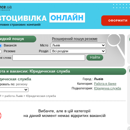
видкий пошук
Розширений пошук резюме
Вакансія
Місто
Резюме
Розділ
ві слова
ота и вакансии: Юридическая служба
ическая служба
Город :
Львів
Категория:
Работа в банке
ровать по:
региону
Подкатегория:
Юридична служба
f
> работа Львів
>
Юридическая служба
Вибачте, але в цій категорії
на даний момент немає відкритих вакансій