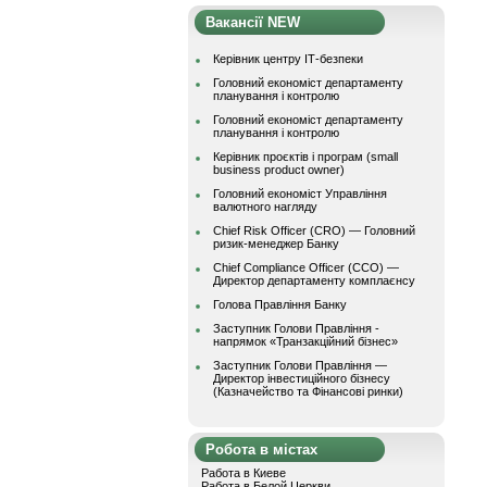
Вакансії NEW
Керівник центру ІТ-безпеки
Головний економіст департаменту
планування і контролю
Головний економіст департаменту
планування і контролю
Керівник проєктів і програм (small
business product owner)
Головний економіст Управління
валютного нагляду
Chief Risk Officer (CRO) — Головний
ризик-менеджер Банку
Chief Compliance Officer (CCO) —
Директор департаменту комплаєнсу
Голова Правління Банку
Заступник Голови Правління -
напрямок «Транзакційний бізнес»
Заступник Голови Правління —
Директор інвестиційного бізнесу
(Казначейство та Фінансові ринки)
Робота в містах
Работа в Киеве
Работа в Белой Церкви