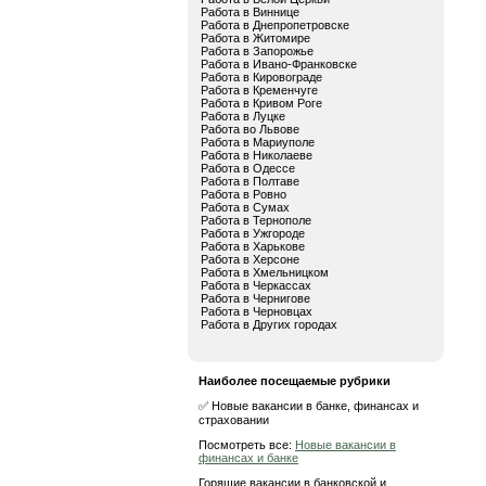
Работа в Виннице
Работа в Днепропетровске
Работа в Житомире
Работа в Запорожье
Работа в Ивано-Франковске
Работа в Кировограде
Работа в Кременчуге
Работа в Кривом Роге
Работа в Луцке
Работа во Львове
Работа в Мариуполе
Работа в Николаеве
Работа в Одессе
Работа в Полтаве
Работа в Ровно
Работа в Сумах
Работа в Тернополе
Работа в Ужгороде
Работа в Харькове
Работа в Херсоне
Работа в Хмельницком
Работа в Черкассах
Работа в Чернигове
Работа в Черновцах
Работа в Других городах
Наиболее посещаемые рубрики
✅ Новые вакансии в банке, финансах и
страховании
Посмотреть все:
Новые вакансии в
финансах и банке
Горящие вакансии в банковской и