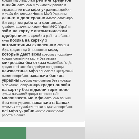
рейтинг кредитов
кредит під 0 відсотків
онлайн
вакансии в финансах
работа в
все мфо украины
страховании
кредит
онлайн без отказа
Новые МФО Украины
деньги в долг срочно
альфа банк
мфо
работа в финансах
без лицензии
кредит наличными киев
Нові МФО України
займ на карту с автоматическим
одобрением
спортбанк
работа в банке
позика на картку з
киев
автоматичним схваленням
гроші в
мфо,
борг
кредит под 0 процентов
которые дают всем
кредит спортбанк
кредит онлайн на карту без отказа
микрозайм без отказа
маловідомі мфо
кредит готівкою без довідки про доходи
неизвестные мфо
список rss
кредитный
вакансии банков
лимит спортбанк
украины
кредит наличными без справки
кредит онлайн
о доходах
невідомі мфо
на картку без відмови терміново
архив вакансий
кредит готівкою київ
малоизвестные мфо
вакансии банков
вакансии в банках
база мфо украины
отзывы спортбанк
точки выдачи спортбанк
всі мфо україни
карта спортбанк
работа в банке