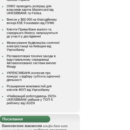
ОККО проводить розіграш для
власників карток Mastercard від
UKRSIBBANK та Fishka
Внесок у $60 000 на благодійному
вечорі KSE Foundation від ПУМб
Клієнти ПриватБанк малого та
середнього бізнесу запрошуються
до участі у дослідженні
Фінансування будівництва сонячної
електростанції на Київщині від
Укргазбанку
Регламентовані технічні заходи в
індустріальному середовищі
Автоматизованої системи виплат
Фонду
УКРЕКСІМБАНК оголосив про
конкурс з відбору суб’єкта оціночної
діяльності
Розширення можливостей для
клієнтів ФОП від Укргазбанку
«Найкращий роботодавець 2023»
UKRSIBBANK увійшов у ТОП-5
рейтингу від UGEN
Посилання
банковские вакансии
альфа банк киев