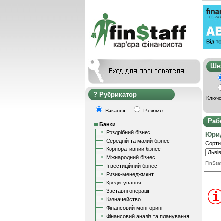
Ш
Рубрикатор
Ключо
Вакансії
Резюме
Раб
Банки
Роздрібний бізнес
Юрид
Середній та малий бізнес
Сорти
Корпоративний бізнес
Міжнародний бізнес
FinStaf
Інвестиційний бізнес
Ризик-менеджмент
Кредитування
Заставні операції
Казначейство
Фінансовий моніторинг
Фінансовий аналіз та планування