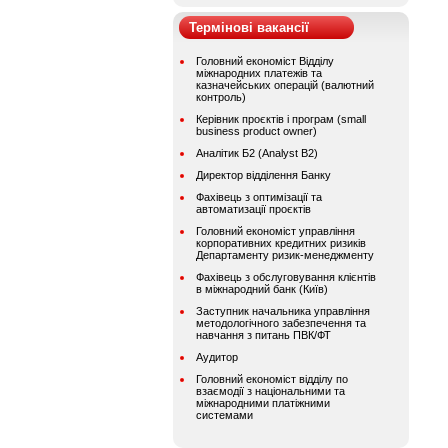
Термінові вакансії
Головний економіст Відділу
міжнародних платежів та
казначейських операцій (валютний
контроль)
Керівник проєктів і програм (small
business product owner)
Аналітик Б2 (Analyst B2)
Директор відділення Банку
Фахівець з оптимізації та
автоматизації проєктів
Головний економіст управління
корпоративних кредитних ризиків
Департаменту ризик-менеджменту
Фахівець з обслуговування клієнтів
в міжнародний банк (Київ)
Заступник начальника управління
методологічного забезпечення та
навчання з питань ПВК/ФТ
Аудитор
Головний економіст відділу по
взаємодії з національними та
міжнародними платіжними
системами