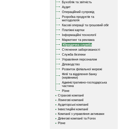
Бухоблік та звітність
Аудит
Операційний супровід
Розробка продуктів та
методологія
Касові операції та грошовий обіг
Платіжні картки
Інформаційні технології
Маркетинг та реклама
Юридична служба
Стягнення заборгованості
Служба безпеки
Управління персоналом
Діловодство
Розвиток філіальної мережі
Філії та відділення банку
(керівники)
Адміністративно-господарська
частина
Різне
Страхові компанії
Лізингові компанії
Аудиторські компанії
Інвестиційні компанії
Компанії з управління активами
Ділінгові компанії та Forex
Різне