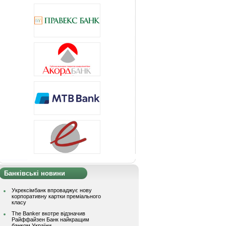
Банківські новини
Укрексімбанк впроваджує нову
корпоративну картки преміального
класу
The Banker вкотре відзначив
Райффайзен Банк найкращим
банком України