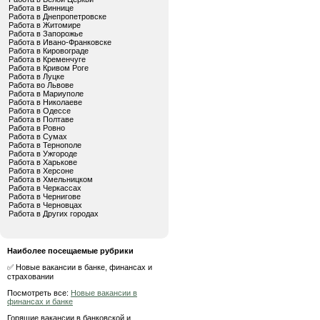
Работа в Виннице
Работа в Днепропетровске
Работа в Житомире
Работа в Запорожье
Работа в Ивано-Франковске
Работа в Кировограде
Работа в Кременчуге
Работа в Кривом Роге
Работа в Луцке
Работа во Львове
Работа в Мариуполе
Работа в Николаеве
Работа в Одессе
Работа в Полтаве
Работа в Ровно
Работа в Сумах
Работа в Тернополе
Работа в Ужгороде
Работа в Харькове
Работа в Херсоне
Работа в Хмельницком
Работа в Черкассах
Работа в Чернигове
Работа в Черновцах
Работа в Других городах
Наиболее посещаемые рубрики
✅ Новые вакансии в банке, финансах и
страховании
Посмотреть все:
Новые вакансии в
финансах и банке
Горящие вакансии в банковской и