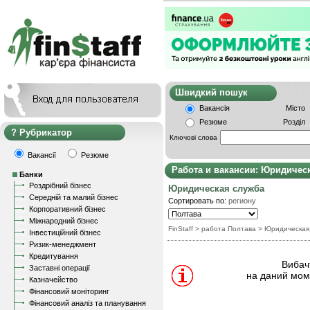
Швидкий пошу
Вакансія
Місто
Резюме
Розділ
Рубрикатор
Ключові слова
Вакансії
Резюме
Работа и вакансии: Юридичес
Банки
Роздрібний бізнес
Юридическая служба
Середній та малий бізнес
Сортировать по:
региону
Корпоративний бізнес
Міжнародний бізнес
FinStaff
> работа Полтава
>
Юридическая
Інвестиційний бізнес
Ризик-менеджмент
Кредитування
Вибачт
Заставні операції
на даний моме
Казначейство
Фінансовий моніторинг
Фінансовий аналіз та планування