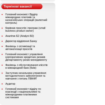
Термінові вакансії
Головний економіст Відділу
міжнародних платежів та
казначейських операцій (валютний
контроль)
Керівник проєктів і програм (small
business product owner)
Аналітик Б2 (Analyst B2)
Директор відділення Банку
Фахівець з оптимізації та
автоматизації проєктів
Головний економіст управління
корпоративних кредитних ризиків
Департаменту ризик-менеджменту
Фахівець з обслуговування клієнтів
в міжнародний банк (Київ)
Заступник начальника управління
методологічного забезпечення та
навчання з питань ПВК/ФТ
Аудитор
Головний економіст відділу по
взаємодії з національними та
міжнародними платіжними
системами