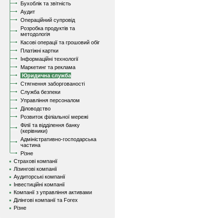
Бухоблік та звітність
Аудит
Операційний супровід
Розробка продуктів та
методологія
Касові операції та грошовий обіг
Платіжні картки
Інформаційні технології
Маркетинг та реклама
Юридична служба
Стягнення заборгованості
Служба безпеки
Управління персоналом
Діловодство
Розвиток філіальної мережі
Філії та відділення банку
(керівники)
Адміністративно-господарська
частина
Різне
Страхові компанії
Лізингові компанії
Аудиторські компанії
Інвестиційні компанії
Компанії з управління активами
Ділінгові компанії та Forex
Різне