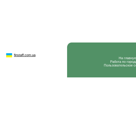
finstaff.com.ua
На главну
Работа по город
Пользовательское с