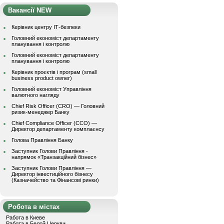
Вакансії NEW
Керівник центру ІТ-безпеки
Головний економіст департаменту
планування і контролю
Головний економіст департаменту
планування і контролю
Керівник проєктів і програм (small
business product owner)
Головний економіст Управління
валютного нагляду
Chief Risk Officer (CRO) — Головний
ризик-менеджер Банку
Chief Compliance Officer (CCO) —
Директор департаменту комплаєнсу
Голова Правління Банку
Заступник Голови Правління -
напрямок «Транзакційний бізнес»
Заступник Голови Правління —
Директор інвестиційного бізнесу
(Казначейство та Фінансові ринки)
Робота в містах
Работа в Киеве
Работа в Белой Церкви