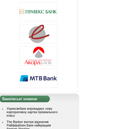
Банківські новини
Укрексімбанк впроваджує нову
корпоративну картки преміального
класу
The Banker вкотре відзначив
Райффайзен Банк найкращим
банком України