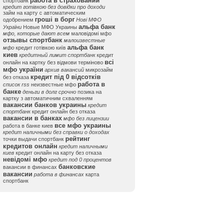
работа в страховании
спортбанк
кредит готівкою без довідки про доходи
займ на карту с автоматическим
гроші в борг
одобрением
Нові МФО
альфа банк
України
Новые МФО Украины
мфо, которые дают всем
маловідомі мфо
отзывы спортбанк
малоизвестные
альфа банк
мфо
кредит готівкою київ
киев
кредитный лимит спортбанк
кредит
всі
онлайн на картку без відмови терміново
мфо україни
архив вакансий
микрозайм
кредит під 0 відсотків
без отказа
работа в
список rss
неизвестные мфо
банке
деньги в долг срочно
позика на
картку з автоматичним схваленням
вакансии банков украины
кредит
спортбанк
кредит онлайн без отказа
вакансии в банках
мфо без лицензии
все мфо украины
работа в банке киев
кредит наличными без справки о доходах
рейтинг
точки выдачи спортбанк
кредитов онлайн
кредит наличными
киев
кредит онлайн на карту без отказа
невідомі мфо
кредит под 0 процентов
банковские
вакансии в финансах
вакансии
работа в финансах
карта
спортбанк