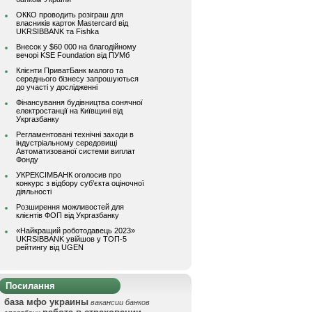
ОККО проводить розіграш для
власників карток Mastercard від
UKRSIBBANK та Fishka
Внесок у $60 000 на благодійному
вечорі KSE Foundation від ПУМб
Клієнти ПриватБанк малого та
середнього бізнесу запрошуються
до участі у дослідженні
Фінансування будівництва сонячної
електростанції на Київщині від
Укргазбанку
Регламентовані технічні заходи в
індустріальному середовищі
Автоматизованої системи виплат
Фонду
УКРЕКСІМБАНК оголосив про
конкурс з відбору суб’єкта оціночної
діяльності
Розширення можливостей для
клієнтів ФОП від Укргазбанку
«Найкращий роботодавець 2023»
UKRSIBBANK увійшов у ТОП-5
рейтингу від UGEN
Посилання
база мфо украины
вакансии банков