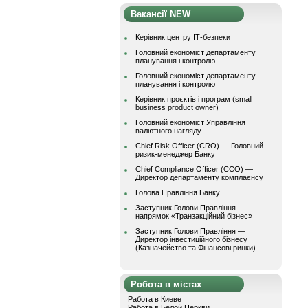
Вакансії NEW
Керівник центру ІТ-безпеки
Головний економіст департаменту
планування і контролю
Головний економіст департаменту
планування і контролю
Керівник проєктів і програм (small
business product owner)
Головний економіст Управління
валютного нагляду
Chief Risk Officer (CRO) — Головний
ризик-менеджер Банку
Chief Compliance Officer (CCO) —
Директор департаменту комплаєнсу
Голова Правління Банку
Заступник Голови Правління -
напрямок «Транзакційний бізнес»
Заступник Голови Правління —
Директор інвестиційного бізнесу
(Казначейство та Фінансові ринки)
Робота в містах
Работа в Киеве
Работа в Белой Церкви