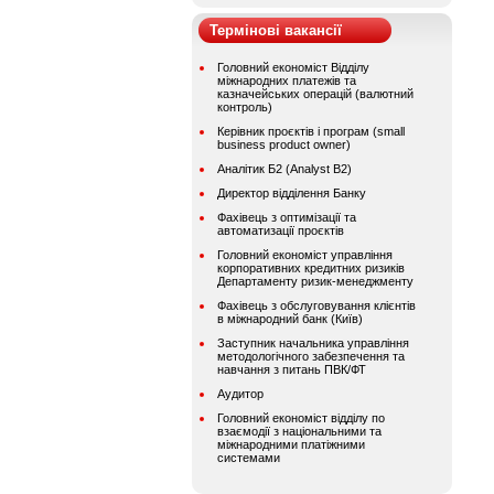
Термінові вакансії
Головний економіст Відділу
міжнародних платежів та
казначейських операцій (валютний
контроль)
Керівник проєктів і програм (small
business product owner)
Аналітик Б2 (Analyst B2)
Директор відділення Банку
Фахівець з оптимізації та
автоматизації проєктів
Головний економіст управління
корпоративних кредитних ризиків
Департаменту ризик-менеджменту
Фахівець з обслуговування клієнтів
в міжнародний банк (Київ)
Заступник начальника управління
методологічного забезпечення та
навчання з питань ПВК/ФТ
Аудитор
Головний економіст відділу по
взаємодії з національними та
міжнародними платіжними
системами