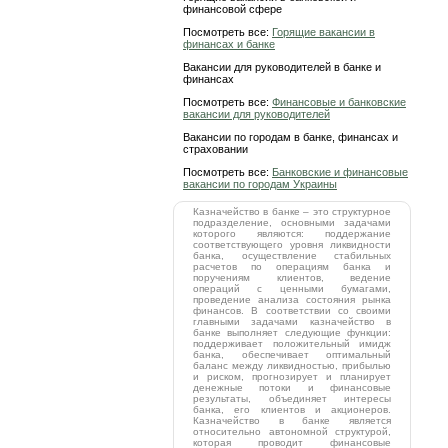
финансовой сфере
Посмотреть все:
Горящие вакансии в
финансах и банке
Вакансии для руководителей в банке и
финансах
Посмотреть все:
Финансовые и банковские
вакансии для руководителей
Вакансии по городам в банке, финансах и
страховании
Посмотреть все:
Банковские и финансовые
вакансии по городам Украины
Казначейство в банке – это структурное
подразделение, основными задачами
которого являются: поддержание
соответствующего уровня ликвидности
банка, осуществление стабильных
расчетов по операциям банка и
поручениям клиентов, ведение
операций с ценными бумагами,
проведение анализа состояния рынка
финансов. В соответствии со своими
главными задачами казначейство в
банке выполняет следующие функции:
поддерживает положительный имидж
банка, обеспечивает оптимальный
баланс между ликвидностью, прибылью
и риском, прогнозирует и планирует
денежные потоки и финансовые
результаты, объединяет интересы
банка, его клиентов и акционеров.
Казначейство в банке является
относительно автономной структурой,
которая проводит финансовые