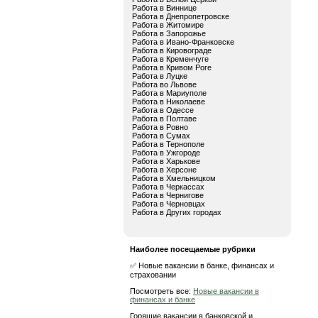
Работа в Виннице
Работа в Днепропетровске
Работа в Житомире
Работа в Запорожье
Работа в Ивано-Франковске
Работа в Кировограде
Работа в Кременчуге
Работа в Кривом Роге
Работа в Луцке
Работа во Львове
Работа в Мариуполе
Работа в Николаеве
Работа в Одессе
Работа в Полтаве
Работа в Ровно
Работа в Сумах
Работа в Тернополе
Работа в Ужгороде
Работа в Харькове
Работа в Херсоне
Работа в Хмельницком
Работа в Черкассах
Работа в Чернигове
Работа в Черновцах
Работа в Других городах
Наиболее посещаемые рубрики
✅ Новые вакансии в банке, финансах и
страховании
Посмотреть все:
Новые вакансии в
финансах и банке
Горящие вакансии в банковской и