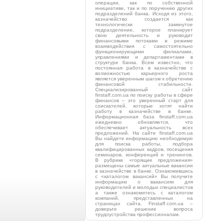
операции, как по собственной
инициативе, так и по поручению других
подразделений банка. Исходя из этого,
казначейство создается как
технологически замкнутое
подразделение, которое планирует
свою деятельность и руководит
финансовыми потоками в режиме
взаимодействия с самостоятельно
функционирующими филиалами,
управлениями и департаментами в
структуре банка. Всем известно, что
постоянная работа в казначействе с
возможностью карьерного роста
является уверенным шагом к обретению
финансовой стабильности.
Специализированный сайт
finstaff.com.ua по поиску работы в сфере
финансов – это уверенный старт для
соискателей, которые хотят найти
работу в казначействе в банке.
Информационная база finstaff.com.ua
ежедневно обновляется, что
обеспечивает актуальность всех
предложений. На сайте finstaff.com.ua
Вы найдете информацию необходимую
для поиска работы, подбора
квалифицированных кадров, посещения
семинаров, конференций и тренингов.
В рубрике «горящие предложения»
размещены самые актуальные вакансии
в казначействе в банке. Ознакомившись
с «каталогом вакансий» Вы получите
информацию о вакансиях для
руководителей и молодых специалистов
а также ознакомитесь с каталогом
компаний, представленных на
страницах сайта. Finstaff.com.ua –
доверьте решение вопроса
трудоустройства профессионалам.