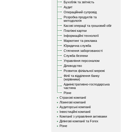
Бухоблік та звітність
Аудит
Операційний супровід
Розробка продуктів та
методологія
Касові операції та грошовий обіг
Платіжні картки
Інформаційні технології
Маркетинг та реклама
Юридична служба
Стягнення заборгованості
Служба безпеки
Управління персоналом
Діловодство
Розвиток філіальної мережі
Філії та відділення банку
(керівники)
Адміністративно-господарська
частина
Різне
Страхові компанії
Лізингові компанії
Аудиторські компанії
Інвестиційні компанії
Компанії з управління активами
Ділінгові компанії та Forex
Різне