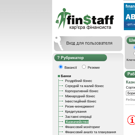
Ш
Рубрикатор
Ключо
Вакансії
Резюме
Раб
Банки
Роздрібний бізнес
Казн
Середній та малий бізнес
Сорти
Корпоративний бізнес
Міжнародний бізнес
FinSta
Інвестиційний бізнес
Ризик-менеджмент
Кредитування
Заставні операції
Казначейство
Фінансовий моніторинг
Фінансовий аналіз та планування