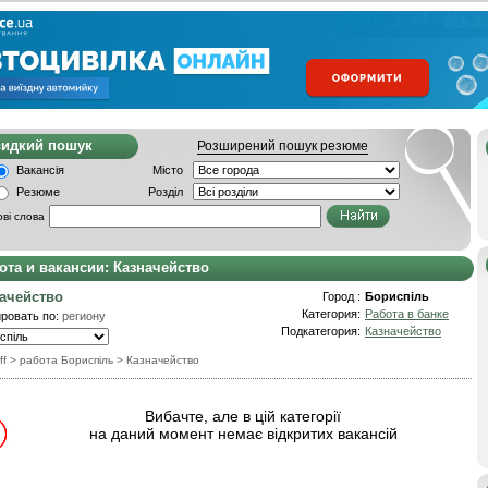
видкий пошук
Розширений пошук резюме
Вакансія
Місто
Резюме
Розділ
ві слова
ота и вакансии: Казначейство
ачейство
Город :
Бориспіль
Категория:
Работа в банке
ровать по:
региону
Подкатегория:
Казначейство
ff
> работа Бориспіль
>
Казначейство
Вибачте, але в цій категорії
на даний момент немає відкритих вакансій