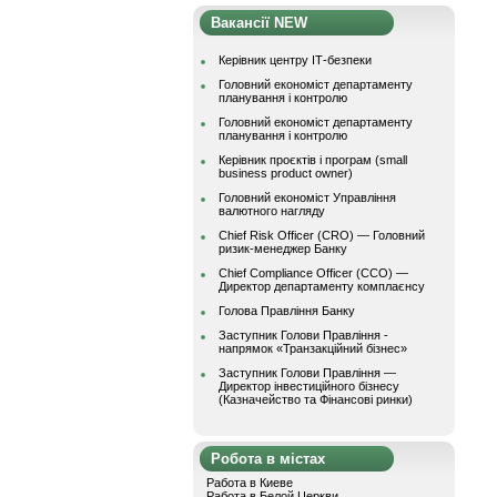
Вакансії NEW
Керівник центру ІТ-безпеки
Головний економіст департаменту
планування і контролю
Головний економіст департаменту
планування і контролю
Керівник проєктів і програм (small
business product owner)
Головний економіст Управління
валютного нагляду
Chief Risk Officer (CRO) — Головний
ризик-менеджер Банку
Chief Compliance Officer (CCO) —
Директор департаменту комплаєнсу
Голова Правління Банку
Заступник Голови Правління -
напрямок «Транзакційний бізнес»
Заступник Голови Правління —
Директор інвестиційного бізнесу
(Казначейство та Фінансові ринки)
Робота в містах
Работа в Киеве
Работа в Белой Церкви