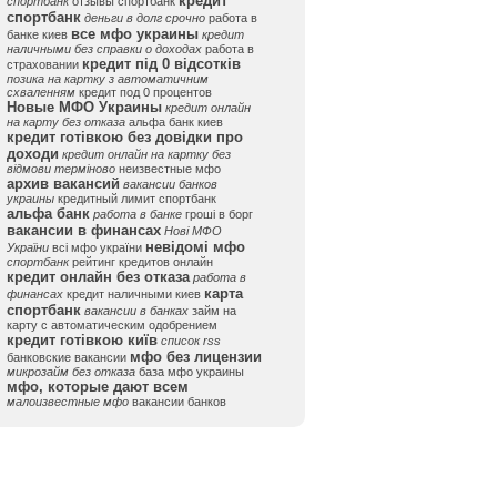
кредит
спортбанк
отзывы спортбанк
спортбанк
деньги в долг срочно
работа в
все мфо украины
банке киев
кредит
наличными без справки о доходах
работа в
кредит під 0 відсотків
страховании
позика на картку з автоматичним
схваленням
кредит под 0 процентов
Новые МФО Украины
кредит онлайн
на карту без отказа
альфа банк киев
кредит готівкою без довідки про
доходи
кредит онлайн на картку без
відмови терміново
неизвестные мфо
архив вакансий
вакансии банков
украины
кредитный лимит спортбанк
альфа банк
работа в банке
гроші в борг
вакансии в финансах
Нові МФО
невідомі мфо
України
всі мфо україни
спортбанк
рейтинг кредитов онлайн
кредит онлайн без отказа
работа в
карта
финансах
кредит наличными киев
спортбанк
вакансии в банках
займ на
карту с автоматическим одобрением
кредит готівкою київ
список rss
мфо без лицензии
банковские вакансии
микрозайм без отказа
база мфо украины
мфо, которые дают всем
малоизвестные мфо
вакансии банков