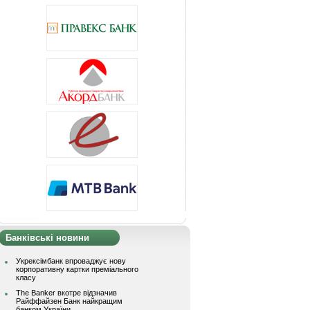
Банківські новини
Укрексімбанк впроваджує нову
корпоративну картки преміального
класу
The Banker вкотре відзначив
Райффайзен Банк найкращим
банком України