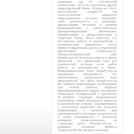
операции, как по собственной
инициативе, так и по поручению других
подразделений банка. Исходя из этого,
казначейство создается как
технологически замкнутое
подразделение, которое планирует
свою деятельность и руководит
финансовыми потоками в режиме
взаимодействия с самостоятельно
функционирующими филиалами,
управлениями и департаментами в
структуре банка. Всем известно, что
постоянная работа в казначействе с
возможностью карьерного роста
является уверенным шагом к обретению
финансовой стабильности.
Специализированный сайт
finstaff.com.ua по поиску работы в сфере
финансов – это уверенный старт для
соискателей, которые хотят найти
работу в казначействе в банке.
Информационная база finstaff.com.ua
ежедневно обновляется, что
обеспечивает актуальность всех
предложений. На сайте finstaff.com.ua
Вы найдете информацию необходимую
для поиска работы, подбора
квалифицированных кадров, посещения
семинаров, конференций и тренингов.
В рубрике «горящие предложения»
размещены самые актуальные вакансии
в казначействе в банке. Ознакомившись
с «каталогом вакансий» Вы получите
информацию о вакансиях для
руководителей и молодых специалистов
а также ознакомитесь с каталогом
компаний, представленных на
страницах сайта. Finstaff.com.ua –
доверьте решение вопроса
трудоустройства профессионалам.