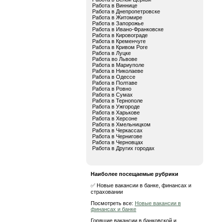
Работа в Виннице
Работа в Днепропетровске
Работа в Житомире
Работа в Запорожье
Работа в Ивано-Франковске
Работа в Кировограде
Работа в Кременчуге
Работа в Кривом Роге
Работа в Луцке
Работа во Львове
Работа в Мариуполе
Работа в Николаеве
Работа в Одессе
Работа в Полтаве
Работа в Ровно
Работа в Сумах
Работа в Тернополе
Работа в Ужгороде
Работа в Харькове
Работа в Херсоне
Работа в Хмельницком
Работа в Черкассах
Работа в Чернигове
Работа в Черновцах
Работа в Других городах
Наиболее посещаемые рубрики
✅ Новые вакансии в банке, финансах и
страховании
Посмотреть все:
Новые вакансии в
финансах и банке
Горящие вакансии в банковской и