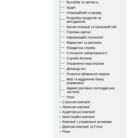
Бухоблік та звітність
Аудит
Операційний супровід
Розробка продуктів та
методологія
Касові операції та грошовий обіг
Платіжні картки
Інформаційні технології
Маркетинг та реклама
Юридична служба
Стягнення заборгованості
Служба безпеки
Управління персоналом
Діловодство
Розвиток філіальної мережі
Філії та відділення банку
(керівники)
Адміністративно-господарська
частина
Різне
Страхові компанії
Лізингові компанії
Аудиторські компанії
Інвестиційні компанії
Компанії з управління активами
Ділінгові компанії та Forex
Різне