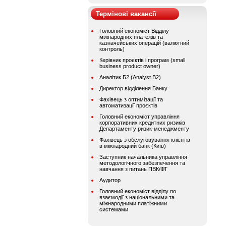
Термінові вакансії
Головний економіст Відділу
міжнародних платежів та
казначейських операцій (валютний
контроль)
Керівник проєктів і програм (small
business product owner)
Аналітик Б2 (Analyst B2)
Директор відділення Банку
Фахівець з оптимізації та
автоматизації проєктів
Головний економіст управління
корпоративних кредитних ризиків
Департаменту ризик-менеджменту
Фахівець з обслуговування клієнтів
в міжнародний банк (Київ)
Заступник начальника управління
методологічного забезпечення та
навчання з питань ПВК/ФТ
Аудитор
Головний економіст відділу по
взаємодії з національними та
міжнародними платіжними
системами