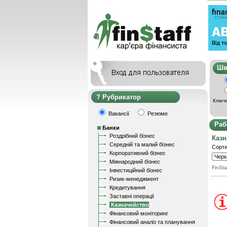
Ш
Рубрикатор
Ключо
Вакансії
Резюме
Раб
Банки
Роздрібний бізнес
Казн
Середній та малий бізнес
Сорти
Корпоративний бізнес
Міжнародний бізнес
FinSta
Інвестиційний бізнес
Ризик-менеджмент
Кредитування
Заставні операції
Казначейство
Фінансовий моніторинг
Фінансовий аналіз та планування