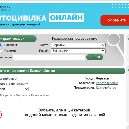
видкий пошук
Розширений пошук резюме
Вакансія
Місто
Резюме
Розділ
ві слова
ота и вакансии: Казначейство
ачейство
Город :
Черкаси
Категория:
Работа в банке
ровать по:
региону
Подкатегория:
Казначейство
ff
> работа Черкаси
>
Казначейство
Вибачте, але в цій категорії
на даний момент немає відкритих вакансій