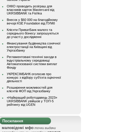
ОККО проводить розіграш для
власників карток Mastercard від
UKRSIBBANK та Fishka
Внесок у $60 000 на благодійному
вечорі KSE Foundation від ПУМб
Клієнти ПриватБанк малого та
середнього бізнесу запрошуються
до участі у дослідженні
Фінансування будівництва сонячної
електростанції на Київщині від
Укргазбанку
Регламентовані технічні заходи в
індустріальному середовищі
Автоматизованої системи виплат
Фонду
УКРЕКСІМБАНК оголосив про
конкурс з відбору суб’єкта оціночної
діяльності
Розширення можливостей для
клієнтів ФОП від Укргазбанку
«Найкращий роботодавець 2023»
UKRSIBBANK увійшов у ТОП-5
рейтингу від UGEN
Посилання
маловідомі мфо
точки выдачи