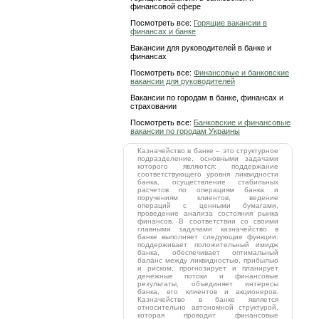
финансовой сфере
Посмотреть все:
Горящие вакансии в
финансах и банке
Вакансии для руководителей в банке и
финансах
Посмотреть все:
Финансовые и банковские
вакансии для руководителей
Вакансии по городам в банке, финансах и
страховании
Посмотреть все:
Банковские и финансовые
вакансии по городам Украины
Казначейство в банке – это структурное
подразделение, основными задачами
которого являются: поддержание
соответствующего уровня ликвидности
банка, осуществление стабильных
расчетов по операциям банка и
поручениям клиентов, ведение
операций с ценными бумагами,
проведение анализа состояния рынка
финансов. В соответствии со своими
главными задачами казначейство в
банке выполняет следующие функции:
поддерживает положительный имидж
банка, обеспечивает оптимальный
баланс между ликвидностью, прибылью
и риском, прогнозирует и планирует
денежные потоки и финансовые
результаты, объединяет интересы
банка, его клиентов и акционеров.
Казначейство в банке является
относительно автономной структурой,
которая проводит финансовые