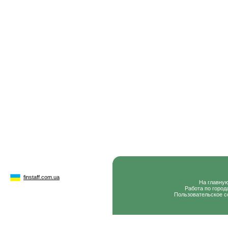
finstaff.com.ua
На главну
Работа по город
Пользовательское с