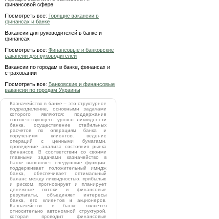
финансовой сфере
Посмотреть все:
Горящие вакансии в
финансах и банке
Вакансии для руководителей в банке и
финансах
Посмотреть все:
Финансовые и банковские
вакансии для руководителей
Вакансии по городам в банке, финансах и
страховании
Посмотреть все:
Банковские и финансовые
вакансии по городам Украины
Казначейство в банке – это структурное
подразделение, основными задачами
которого являются: поддержание
соответствующего уровня ликвидности
банка, осуществление стабильных
расчетов по операциям банка и
поручениям клиентов, ведение
операций с ценными бумагами,
проведение анализа состояния рынка
финансов. В соответствии со своими
главными задачами казначейство в
банке выполняет следующие функции:
поддерживает положительный имидж
банка, обеспечивает оптимальный
баланс между ликвидностью, прибылью
и риском, прогнозирует и планирует
денежные потоки и финансовые
результаты, объединяет интересы
банка, его клиентов и акционеров.
Казначейство в банке является
относительно автономной структурой,
которая проводит финансовые