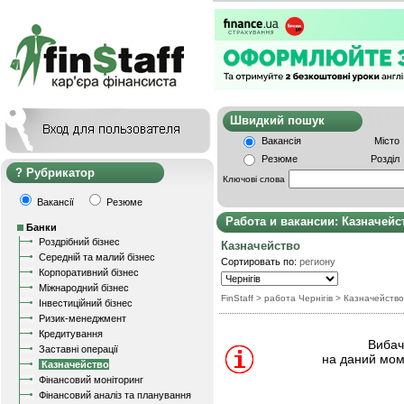
Швидкий пошу
Вакансія
Місто
Резюме
Розділ
Рубрикатор
Ключові слова
Вакансії
Резюме
Работа и вакансии: Казначейс
Банки
Роздрібний бізнес
Казначейство
Середній та малий бізнес
Сортировать по:
региону
Корпоративний бізнес
Міжнародний бізнес
FinStaff
> работа Чернігів
>
Казначейство
Інвестиційний бізнес
Ризик-менеджмент
Кредитування
Вибачт
Заставні операції
на даний мом
Казначейство
Фінансовий моніторинг
Фінансовий аналіз та планування