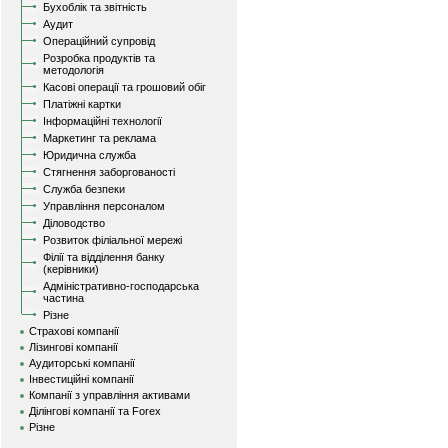
Бухоблік та звітність
Аудит
Операційний супровід
Розробка продуктів та
методологія
Касові операції та грошовий обіг
Платіжні картки
Інформаційні технології
Маркетинг та реклама
Юридична служба
Стягнення заборгованості
Служба безпеки
Управління персоналом
Діловодство
Розвиток філіальної мережі
Філії та відділення банку
(керівники)
Адміністративно-господарська
частина
Різне
Страхові компанії
Лізингові компанії
Аудиторські компанії
Інвестиційні компанії
Компанії з управління активами
Ділінгові компанії та Forex
Різне