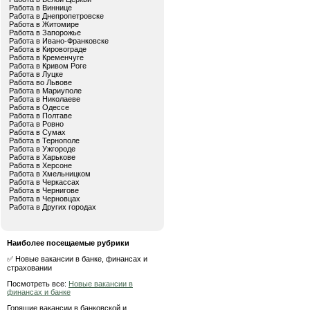
Работа в Виннице
Работа в Днепропетровске
Работа в Житомире
Работа в Запорожье
Работа в Ивано-Франковске
Работа в Кировограде
Работа в Кременчуге
Работа в Кривом Роге
Работа в Луцке
Работа во Львове
Работа в Мариуполе
Работа в Николаеве
Работа в Одессе
Работа в Полтаве
Работа в Ровно
Работа в Сумах
Работа в Тернополе
Работа в Ужгороде
Работа в Харькове
Работа в Херсоне
Работа в Хмельницком
Работа в Черкассах
Работа в Чернигове
Работа в Черновцах
Работа в Других городах
Наиболее посещаемые рубрики
✅ Новые вакансии в банке, финансах и
страховании
Посмотреть все:
Новые вакансии в
финансах и банке
Горящие вакансии в банковской и