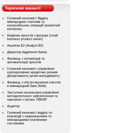
Термінові вакансії
Головний економіст Відділу
міжнародних платежів та
казначейських операцій (валютний
контроль)
Керівник проєктів і програм (small
business product owner)
Аналітик Б2 (Analyst B2)
Директор відділення Банку
Фахівець з оптимізації та
автоматизації проєктів
Головний економіст управління
корпоративних кредитних ризиків
Департаменту ризик-менеджменту
Фахівець з обслуговування клієнтів
в міжнародний банк (Київ)
Заступник начальника управління
методологічного забезпечення та
навчання з питань ПВК/ФТ
Аудитор
Головний економіст відділу по
взаємодії з національними та
міжнародними платіжними
системами