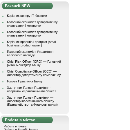
Вакансії NEW
Керівник центру ІТ-безпеки
Головний економіст департаменту
планування і контролю
Головний економіст департаменту
планування і контролю
Керівник проєктів і програм (small
business product owner)
Головний економіст Управління
валютного нагляду
Chief Risk Officer (CRO) — Головний
ризик-менеджер Банку
Chief Compliance Officer (CCO) —
Директор департаменту комплаєнсу
Голова Правління Банку
Заступник Голови Правління -
напрямок «Транзакційний бізнес»
Заступник Голови Правління —
Директор інвестиційного бізнесу
(Казначейство та Фінансові ринки)
Робота в містах
Работа в Киеве
Работа в Белой Церкви