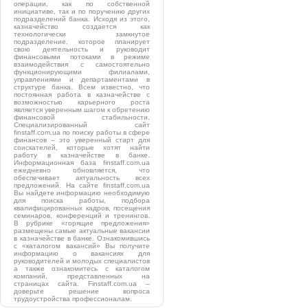
операции, как по собственной
инициативе, так и по поручению других
подразделений банка. Исходя из этого,
казначейство создается как
технологически замкнутое
подразделение, которое планирует
свою деятельность и руководит
финансовыми потоками в режиме
взаимодействия с самостоятельно
функционирующими филиалами,
управлениями и департаментами в
структуре банка. Всем известно, что
постоянная работа в казначействе с
возможностью карьерного роста
является уверенным шагом к обретению
финансовой стабильности.
Специализированный сайт
finstaff.com.ua по поиску работы в сфере
финансов – это уверенный старт для
соискателей, которые хотят найти
работу в казначействе в банке.
Информационная база finstaff.com.ua
ежедневно обновляется, что
обеспечивает актуальность всех
предложений. На сайте finstaff.com.ua
Вы найдете информацию необходимую
для поиска работы, подбора
квалифицированных кадров, посещения
семинаров, конференций и тренингов.
В рубрике «горящие предложения»
размещены самые актуальные вакансии
в казначействе в банке. Ознакомившись
с «каталогом вакансий» Вы получите
информацию о вакансиях для
руководителей и молодых специалистов
а также ознакомитесь с каталогом
компаний, представленных на
страницах сайта. Finstaff.com.ua –
доверьте решение вопроса
трудоустройства профессионалам.