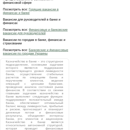
финансовой сфере
Посмотреть все:
Горящие вакансии в
финансах и банке
Вакансии для руководителей в банке и
финансах
Посмотреть все:
Финансовые и банковские
вакансии для руководителей
Вакансии по городам в банке, финансах и
страховании
Посмотреть все:
Банковские и финансовые
вакансии по городам Украины
Казначейство в банке – это структурное
подразделение, основными задачами
которого являются: поддержание
соответствующего уровня ликвидности
банка, осуществление стабильных
расчетов по операциям банка и
поручениям клиентов, ведение
операций с ценными бумагами,
проведение анализа состояния рынка
финансов. В соответствии со своими
главными задачами казначейство в
банке выполняет следующие функции:
поддерживает положительный имидж
банка, обеспечивает оптимальный
баланс между ликвидностью, прибылью
и риском, прогнозирует и планирует
денежные потоки и финансовые
результаты, объединяет интересы
банка, его клиентов и акционеров.
Казначейство в банке является
относительно автономной структурой,
которая проводит финансовые