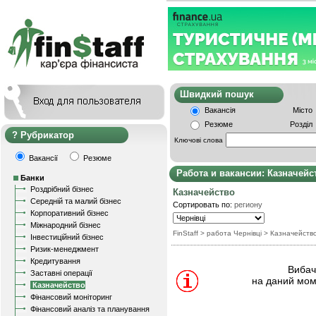
Швидкий пошу
Вакансія
Місто
Резюме
Розділ
Рубрикатор
Ключові слова
Вакансії
Резюме
Работа и вакансии: Казначейс
Банки
Роздрібний бізнес
Казначейство
Середній та малий бізнес
Сортировать по:
региону
Корпоративний бізнес
Міжнародний бізнес
FinStaff
> работа Чернівці
>
Казначейств
Інвестиційний бізнес
Ризик-менеджмент
Кредитування
Вибачт
Заставні операції
на даний мом
Казначейство
Фінансовий моніторинг
Фінансовий аналіз та планування