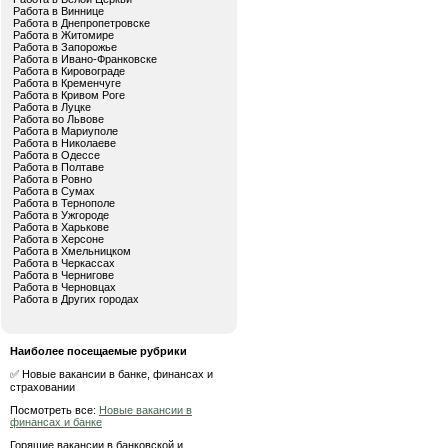
Работа в Виннице
Работа в Днепропетровске
Работа в Житомире
Работа в Запорожье
Работа в Ивано-Франковске
Работа в Кировограде
Работа в Кременчуге
Работа в Кривом Роге
Работа в Луцке
Работа во Львове
Работа в Мариуполе
Работа в Николаеве
Работа в Одессе
Работа в Полтаве
Работа в Ровно
Работа в Сумах
Работа в Тернополе
Работа в Ужгороде
Работа в Харькове
Работа в Херсоне
Работа в Хмельницком
Работа в Черкассах
Работа в Чернигове
Работа в Черновцах
Работа в Других городах
Наиболее посещаемые рубрики
✅ Новые вакансии в банке, финансах и
страховании
Посмотреть все:
Новые вакансии в
финансах и банке
Горящие вакансии в банковской и