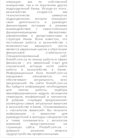
операции, как по собственной
инициативе, так и по поручению других
подразделений банка. Исходя из этого,
казначейство создается как
технологически замкнутое
подразделение, которое планирует
свою деятельность и руководит
финансовыми потоками в режиме
взаимодействия с самостоятельно
функционирующими филиалами,
управлениями и департаментами в
структуре банка. Всем известно, что
постоянная работа в казначействе с
возможностью карьерного роста
является уверенным шагом к обретению
финансовой стабильности.
Специализированный сайт
finstaff.com.ua по поиску работы в сфере
финансов – это уверенный старт для
соискателей, которые хотят найти
работу в казначействе в банке.
Информационная база finstaff.com.ua
ежедневно обновляется, что
обеспечивает актуальность всех
предложений. На сайте finstaff.com.ua
Вы найдете информацию необходимую
для поиска работы, подбора
квалифицированных кадров, посещения
семинаров, конференций и тренингов.
В рубрике «горящие предложения»
размещены самые актуальные вакансии
в казначействе в банке. Ознакомившись
с «каталогом вакансий» Вы получите
информацию о вакансиях для
руководителей и молодых специалистов
а также ознакомитесь с каталогом
компаний, представленных на
страницах сайта. Finstaff.com.ua –
доверьте решение вопроса
трудоустройства профессионалам.