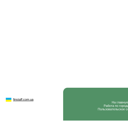
finstaff.com.ua
На главну
Работа по город
Пользовательское с