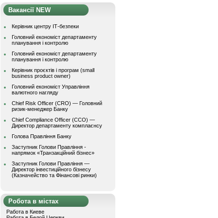
Вакансії NEW
Керівник центру ІТ-безпеки
Головний економіст департаменту
планування і контролю
Головний економіст департаменту
планування і контролю
Керівник проєктів і програм (small
business product owner)
Головний економіст Управління
валютного нагляду
Chief Risk Officer (CRO) — Головний
ризик-менеджер Банку
Chief Compliance Officer (CCO) —
Директор департаменту комплаєнсу
Голова Правління Банку
Заступник Голови Правління -
напрямок «Транзакційний бізнес»
Заступник Голови Правління —
Директор інвестиційного бізнесу
(Казначейство та Фінансові ринки)
Робота в містах
Работа в Киеве
Работа в Белой Церкви