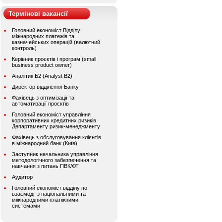
Термінові вакансії
Головний економіст Відділу
міжнародних платежів та
казначейських операцій (валютний
контроль)
Керівник проєктів і програм (small
business product owner)
Аналітик Б2 (Analyst B2)
Директор відділення Банку
Фахівець з оптимізації та
автоматизації проєктів
Головний економіст управління
корпоративних кредитних ризиків
Департаменту ризик-менеджменту
Фахівець з обслуговування клієнтів
в міжнародний банк (Київ)
Заступник начальника управління
методологічного забезпечення та
навчання з питань ПВК/ФТ
Аудитор
Головний економіст відділу по
взаємодії з національними та
міжнародними платіжними
системами