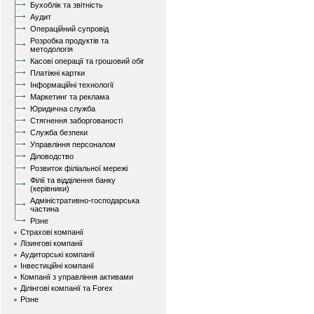
Бухоблік та звітність
Аудит
Операційний супровід
Розробка продуктів та
методологія
Касові операції та грошовий обіг
Платіжні картки
Інформаційні технології
Маркетинг та реклама
Юридична служба
Стягнення заборгованості
Служба безпеки
Управління персоналом
Діловодство
Розвиток філіальної мережі
Філії та відділення банку
(керівники)
Адміністративно-господарська
частина
Різне
Страхові компанії
Лізингові компанії
Аудиторські компанії
Інвестиційні компанії
Компанії з управління активами
Ділінгові компанії та Forex
Різне