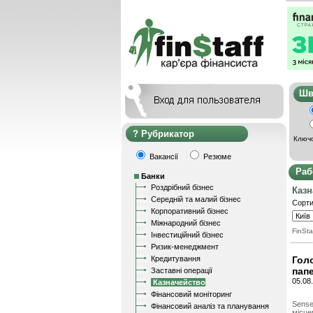
Ш
Рубрикатор
Ключо
Вакансії
Резюме
Раб
Банки
Роздрібний бізнес
Казн
Середній та малий бізнес
Сорти
Корпоративний бізнес
Міжнародний бізнес
FinSta
Інвестиційний бізнес
Ризик-менеджмент
Кредитування
Гол
пап
Заставні операції
05.08
Казначейство
Фінансовий моніторинг
Sense
Фінансовий аналіз та планування
місце