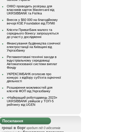
ОККО проводить розіграш для
власників карток Mastercard від
UKRSIBBANK та Fishka
Внесок у $60 000 на благодійному
вечорі KSE Foundation від ПУМб
Клієнти ПриватБанк малого та
середнього бізнесу запрошуються
до участі у дослідженні
Фінансування будівництва сонячної
електростанції на Київщині від
Укргазбанку
Регламентовані технічні заходи в
індустріальному середовищі
Автоматизованої системи виплат
Фонду
УКРЕКСІМБАНК оголосив про
конкурс з відбору суб’єкта оціночної
діяльності
Розширення можливостей для
клієнтів ФОП від Укргазбанку
«Найкращий роботодавець 2023»
UKRSIBBANK увійшов у ТОП-5
рейтингу від UGEN
Посилання
гроші в борг
кредит під 0 відсотків