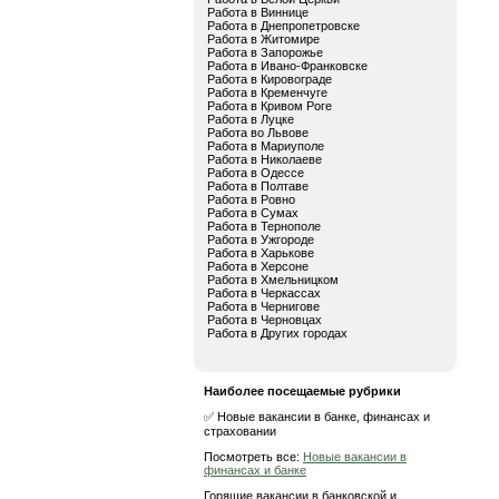
Работа в Виннице
Работа в Днепропетровске
Работа в Житомире
Работа в Запорожье
Работа в Ивано-Франковске
Работа в Кировограде
Работа в Кременчуге
Работа в Кривом Роге
Работа в Луцке
Работа во Львове
Работа в Мариуполе
Работа в Николаеве
Работа в Одессе
Работа в Полтаве
Работа в Ровно
Работа в Сумах
Работа в Тернополе
Работа в Ужгороде
Работа в Харькове
Работа в Херсоне
Работа в Хмельницком
Работа в Черкассах
Работа в Чернигове
Работа в Черновцах
Работа в Других городах
Наиболее посещаемые рубрики
✅ Новые вакансии в банке, финансах и
страховании
Посмотреть все:
Новые вакансии в
финансах и банке
Горящие вакансии в банковской и