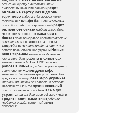
банковские вакансии
невідомі мфо
позика на картку з автоматичним
кредит
схваленням
вакансии банков
онлайн на картку без відмови
терміново
работа в банке киев
кредит
альфа банк
готівкою київ
точки выдачи
кредит
спортбанк
работа в страховании
онлайн без отказа
кредит спортбанк
вакансии в
кредит под 0 процентов
банках
займ на карту с автоматическим
одобрением
мфо, которые дают всем
спортбанк
кредит онлайн на карту без
Новые
отказа
вакансии банков украины
МФО Украины
вакансии в финансах
работа в финансах
карта спортбанк
неизвестные мфо
Нові МФО України
работа в банке
мфо без лицензии
деньги
маловідомі мфо
в долг срочно
микрозайм без отказа
кредит готівкою без
база мфо украины
довідки про доходи
кредит наличными без справки о доходах
архив вакансий
малоизвестные мфо
все мфо
список rss
отзывы спортбанк
украины
альфа банк киев
всі мфо україни
кредит наличными киев
рейтинг
кредитов онлайн
кредитный лимит
спортбанк