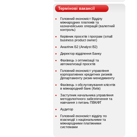
Термінові вакансії
Головний економіст Відділу
міжнародних платежів та
казначейських операцій (валютний
контроль)
Керівник проєктів і програм (small
business product owner)
Аналітик Б2 (Analyst B2)
Директор відділення Банку
Фахівець з оптимізації та
автоматизації проєктів
Головний економіст управління
корпоративних кредитних ризиків
Департаменту ризик-менеджменту
Фахівець з обслуговування клієнтів
в міжнародний банк (Київ)
Заступник начальника управління
методологічного забезпечення та
навчання з питань ПВК/ФТ
Аудитор
Головний економіст відділу по
взаємодії з національними та
міжнародними платіжними
системами