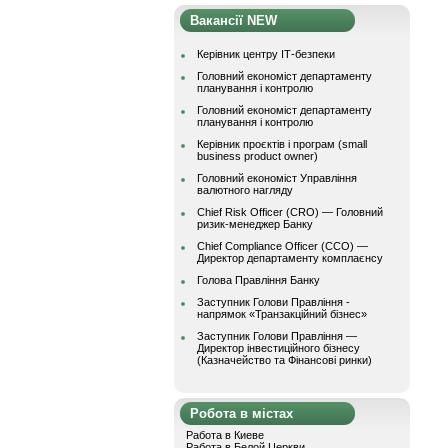
Вакансії NEW
Керівник центру ІТ-безпеки
Головний економіст департаменту
планування і контролю
Головний економіст департаменту
планування і контролю
Керівник проєктів і програм (small
business product owner)
Головний економіст Управління
валютного нагляду
Chief Risk Officer (CRO) — Головний
ризик-менеджер Банку
Chief Compliance Officer (CCO) —
Директор департаменту комплаєнсу
Голова Правління Банку
Заступник Голови Правління -
напрямок «Транзакційний бізнес»
Заступник Голови Правління —
Директор інвестиційного бізнесу
(Казначейство та Фінансові ринки)
Робота в містах
Работа в Киеве
Работа в Белой Церкви