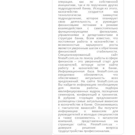
операции, как по собственной
инициативе, так и по поручению других
подразделений банка. Исходя из этого,
казначейство создается как
технологически замкнутое
подразделение, которое планирует
свою деятельность и руководит
финансовыми потоками в режиме
взаимодействия с самостоятельно
функционирующими филиалами,
управлениями и департаментами в
структуре банка. Всем известно, что
постоянная работа в казначействе с
возможностью карьерного роста
является уверенным шагом к обретению
финансовой стабильности.
Специализированный сайт
finstaff.com.ua по поиску работы в сфере
финансов – это уверенный старт для
соискателей, которые хотят найти
работу в казначействе в банке.
Информационная база finstaff.com.ua
ежедневно обновляется, что
обеспечивает актуальность всех
предложений. На сайте finstaff.com.ua
Вы найдете информацию необходимую
для поиска работы, подбора
квалифицированных кадров, посещения
семинаров, конференций и тренингов.
В рубрике «горящие предложения»
размещены самые актуальные вакансии
в казначействе в банке. Ознакомившись
с «каталогом вакансий» Вы получите
информацию о вакансиях для
руководителей и молодых специалистов
а также ознакомитесь с каталогом
компаний, представленных на
страницах сайта. Finstaff.com.ua –
доверьте решение вопроса
трудоустройства профессионалам.