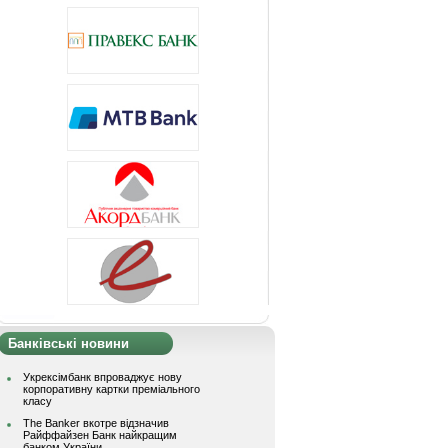
Банківські новини
Укрексімбанк впроваджує нову
корпоративну картки преміального
класу
The Banker вкотре відзначив
Райффайзен Банк найкращим
банком України