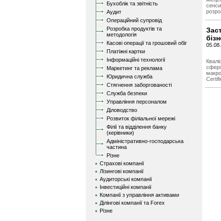
Бухоблік та звітність
сенси
розроб
Аудит
Операційний супровід
Розробка продуктів та
Зас
методологія
бізн
Касові операції та грошовий обіг
05.08
Платіжні картки
Інформаційні технології
Квалі
сфері
Маркетинг та реклама
макро
Юридична служба
Certi
Стягнення заборгованості
Служба безпеки
Управління персоналом
Діловодство
Розвиток філіальної мережі
Філії та відділення банку
(керівники)
Адміністративно-господарська
частина
Різне
Страхові компанії
Лізингові компанії
Аудиторські компанії
Інвестиційні компанії
Компанії з управління активами
Ділінгові компанії та Forex
Різне