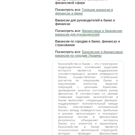
финансовой сфере
Посмотреть все:
Горящие вакансии в
финансах и банке
Вакансии для руководителей в банке и
финансах
Посмотреть все:
Финансовые и банковские
вакансии для руководителей
Вакансии по городам в банке, финансах и
страховании
Посмотреть все:
Банковские и финансовые
вакансии по городам Украины
Казначейство в банке – это структурное
подразделение, основными задачами
которого являются: поддержание
соответствующего уровня ликвидности
банка, осуществление стабильных
расчетов по операциям банка и
поручениям клиентов, ведение
операций с ценными бумагами,
проведение анализа состояния рынка
финансов. В соответствии со своими
главными задачами казначейство в
банке выполняет следующие функции:
поддерживает положительный имидж
банка, обеспечивает оптимальный
баланс между ликвидностью, прибылью
и риском, прогнозирует и планирует
денежные потоки и финансовые
результаты, объединяет интересы
банка, его клиентов и акционеров.
Казначейство в банке является
относительно автономной структурой,
которая проводит финансовые