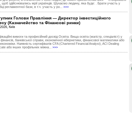
, щоб здійснювались мрії українців. Шукаємо людину, яка буде: . Брати участь у
ці регламентної бази, в т.ч. участь у ро...
>>>
тупник Голови Правління — Директор інвестиційного
есу (Казначейство та Фінансові ринки)
.2026, Київ
фікаційні вимоги та професійний досвід Освіта: Вища освіта (магістр, спеціаліст) у
 фінансів, банківської справи, економічної кібернетики, фінансової математики або
економіки. Наявність сертифікатів CFA (Chartered Financial Analyst), ACI Dealing
ficate або інших профільних міжна...
>>>