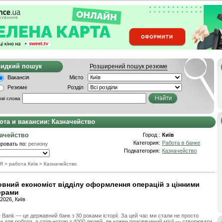
видкий пошук
Розширений пошук резюме
Вакансія
Місто
Резюме
Розділ
ві слова
ота и вакансии: Казначейство
ачейство
Город :
Київ
Категория:
Работа в банке
ровать по:
региону
Подкатегория:
Казначейство
ff
> работа Київ
>
Казначейство
овний економіст відділу оформлення операцій з цінними
ерами
.2026, Київ
 Bank — це державний банк з 30 роками історії. За цей час ми стали не просто
м для роботи, а спільнотою з 4000 людей, де кожен присвячений місії — створювати