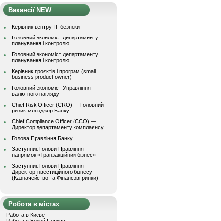
Вакансії NEW
Керівник центру ІТ-безпеки
Головний економіст департаменту
планування і контролю
Головний економіст департаменту
планування і контролю
Керівник проєктів і програм (small
business product owner)
Головний економіст Управління
валютного нагляду
Chief Risk Officer (CRO) — Головний
ризик-менеджер Банку
Chief Compliance Officer (CCO) —
Директор департаменту комплаєнсу
Голова Правління Банку
Заступник Голови Правління -
напрямок «Транзакційний бізнес»
Заступник Голови Правління —
Директор інвестиційного бізнесу
(Казначейство та Фінансові ринки)
Робота в містах
Работа в Киеве
Работа в Белой Церкви