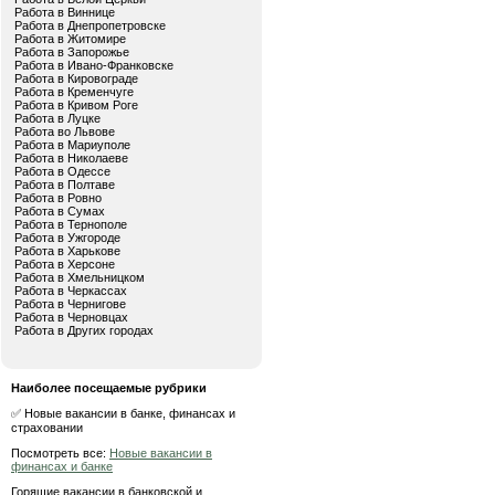
Работа в Виннице
Работа в Днепропетровске
Работа в Житомире
Работа в Запорожье
Работа в Ивано-Франковске
Работа в Кировограде
Работа в Кременчуге
Работа в Кривом Роге
Работа в Луцке
Работа во Львове
Работа в Мариуполе
Работа в Николаеве
Работа в Одессе
Работа в Полтаве
Работа в Ровно
Работа в Сумах
Работа в Тернополе
Работа в Ужгороде
Работа в Харькове
Работа в Херсоне
Работа в Хмельницком
Работа в Черкассах
Работа в Чернигове
Работа в Черновцах
Работа в Других городах
Наиболее посещаемые рубрики
✅ Новые вакансии в банке, финансах и
страховании
Посмотреть все:
Новые вакансии в
финансах и банке
Горящие вакансии в банковской и