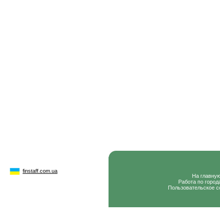
finstaff.com.ua
На главну
Работа по город
Пользовательское с