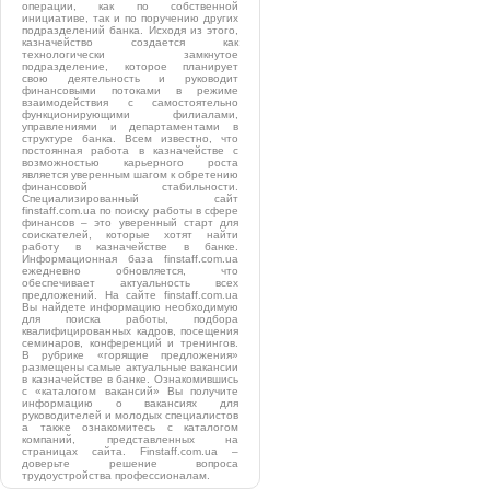
операции, как по собственной
инициативе, так и по поручению других
подразделений банка. Исходя из этого,
казначейство создается как
технологически замкнутое
подразделение, которое планирует
свою деятельность и руководит
финансовыми потоками в режиме
взаимодействия с самостоятельно
функционирующими филиалами,
управлениями и департаментами в
структуре банка. Всем известно, что
постоянная работа в казначействе с
возможностью карьерного роста
является уверенным шагом к обретению
финансовой стабильности.
Специализированный сайт
finstaff.com.ua по поиску работы в сфере
финансов – это уверенный старт для
соискателей, которые хотят найти
работу в казначействе в банке.
Информационная база finstaff.com.ua
ежедневно обновляется, что
обеспечивает актуальность всех
предложений. На сайте finstaff.com.ua
Вы найдете информацию необходимую
для поиска работы, подбора
квалифицированных кадров, посещения
семинаров, конференций и тренингов.
В рубрике «горящие предложения»
размещены самые актуальные вакансии
в казначействе в банке. Ознакомившись
с «каталогом вакансий» Вы получите
информацию о вакансиях для
руководителей и молодых специалистов
а также ознакомитесь с каталогом
компаний, представленных на
страницах сайта. Finstaff.com.ua –
доверьте решение вопроса
трудоустройства профессионалам.