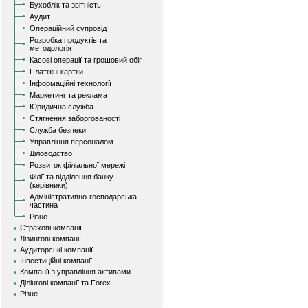
Бухоблік та звітність
Аудит
Операційний супровід
Розробка продуктів та
методологія
Касові операції та грошовий обіг
Платіжні картки
Інформаційні технології
Маркетинг та реклама
Юридична служба
Стягнення заборгованості
Служба безпеки
Управління персоналом
Діловодство
Розвиток філіальної мережі
Філії та відділення банку
(керівники)
Адміністративно-господарська
частина
Різне
Страхові компанії
Лізингові компанії
Аудиторські компанії
Інвестиційні компанії
Компанії з управління активами
Ділінгові компанії та Forex
Різне