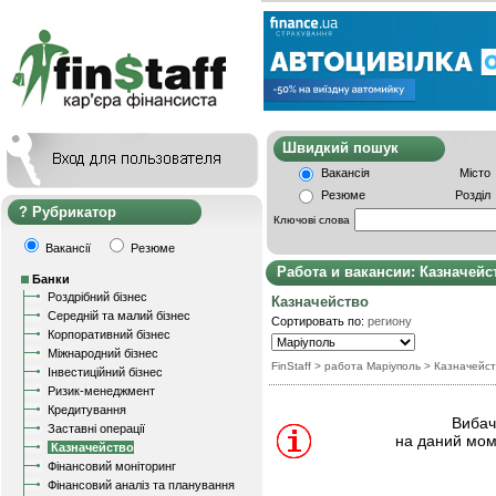
Швидкий пошу
Вакансія
Місто
Резюме
Розділ
Рубрикатор
Ключові слова
Вакансії
Резюме
Работа и вакансии: Казначейс
Банки
Роздрібний бізнес
Казначейство
Середній та малий бізнес
Сортировать по:
региону
Корпоративний бізнес
Міжнародний бізнес
FinStaff
> работа Маріуполь
>
Казначейст
Інвестиційний бізнес
Ризик-менеджмент
Кредитування
Вибачт
Заставні операції
на даний мом
Казначейство
Фінансовий моніторинг
Фінансовий аналіз та планування