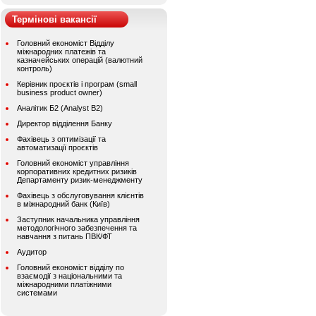
Термінові вакансії
Головний економіст Відділу
міжнародних платежів та
казначейських операцій (валютний
контроль)
Керівник проєктів і програм (small
business product owner)
Аналітик Б2 (Analyst B2)
Директор відділення Банку
Фахівець з оптимізації та
автоматизації проєктів
Головний економіст управління
корпоративних кредитних ризиків
Департаменту ризик-менеджменту
Фахівець з обслуговування клієнтів
в міжнародний банк (Київ)
Заступник начальника управління
методологічного забезпечення та
навчання з питань ПВК/ФТ
Аудитор
Головний економіст відділу по
взаємодії з національними та
міжнародними платіжними
системами