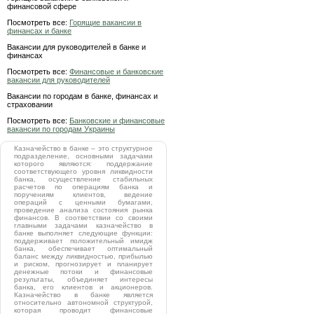
финансовой сфере
Посмотреть все:
Горящие вакансии в
финансах и банке
Вакансии для руководителей в банке и
финансах
Посмотреть все:
Финансовые и банковские
вакансии для руководителей
Вакансии по городам в банке, финансах и
страховании
Посмотреть все:
Банковские и финансовые
вакансии по городам Украины
Казначейство в банке – это структурное
подразделение, основными задачами
которого являются: поддержание
соответствующего уровня ликвидности
банка, осуществление стабильных
расчетов по операциям банка и
поручениям клиентов, ведение
операций с ценными бумагами,
проведение анализа состояния рынка
финансов. В соответствии со своими
главными задачами казначейство в
банке выполняет следующие функции:
поддерживает положительный имидж
банка, обеспечивает оптимальный
баланс между ликвидностью, прибылью
и риском, прогнозирует и планирует
денежные потоки и финансовые
результаты, объединяет интересы
банка, его клиентов и акционеров.
Казначейство в банке является
относительно автономной структурой,
которая проводит финансовые