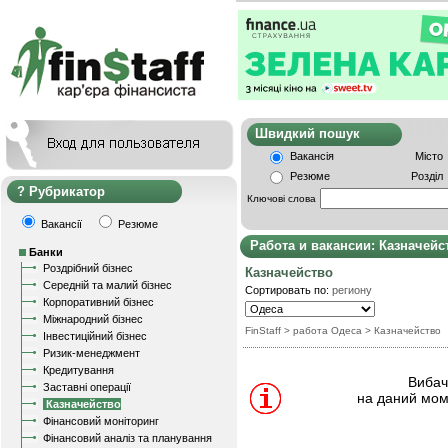
Швидкий пошу
Вакансія
Місто
Резюме
Розділ
Рубрикатор
Ключові слова
Вакансії
Резюме
Работа и вакансии: Казначейс
Банки
Роздрібний бізнес
Казначейство
Середній та малий бізнес
Сортировать по:
региону
Корпоративний бізнес
Міжнародний бізнес
FinStaff
> работа Одеса
>
Казначейство
Інвестиційний бізнес
Ризик-менеджмент
Кредитування
Вибачт
Заставні операції
на даний мом
Казначейство
Фінансовий моніторинг
Фінансовий аналіз та планування