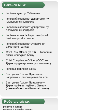
Вакансії NEW
Керівник центру ІТ-безпеки
Головний економіст департаменту
планування і контролю
Головний економіст департаменту
планування і контролю
Керівник проєктів і програм (small
business product owner)
Головний економіст Управління
валютного нагляду
Chief Risk Officer (CRO) — Головний
ризик-менеджер Банку
Chief Compliance Officer (CCO) —
Директор департаменту комплаєнсу
Голова Правління Банку
Заступник Голови Правління -
напрямок «Транзакційний бізнес»
Заступник Голови Правління —
Директор інвестиційного бізнесу
(Казначейство та Фінансові ринки)
Робота в містах
Работа в Киеве
Работа в Белой Церкви