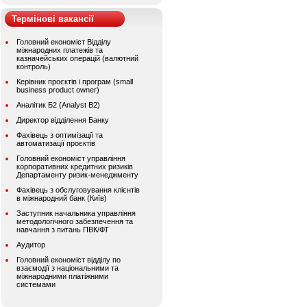
Термінові вакансії
Головний економіст Відділу
міжнародних платежів та
казначейських операцій (валютний
контроль)
Керівник проєктів і програм (small
business product owner)
Аналітик Б2 (Analyst B2)
Директор відділення Банку
Фахівець з оптимізації та
автоматизації проєктів
Головний економіст управління
корпоративних кредитних ризиків
Департаменту ризик-менеджменту
Фахівець з обслуговування клієнтів
в міжнародний банк (Київ)
Заступник начальника управління
методологічного забезпечення та
навчання з питань ПВК/ФТ
Аудитор
Головний економіст відділу по
взаємодії з національними та
міжнародними платіжними
системами