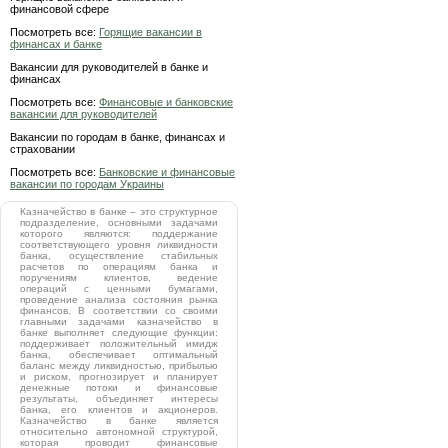
финансовой сфере
Посмотреть все:
Горящие вакансии в
финансах и банке
Вакансии для руководителей в банке и
финансах
Посмотреть все:
Финансовые и банковские
вакансии для руководителей
Вакансии по городам в банке, финансах и
страховании
Посмотреть все:
Банковские и финансовые
вакансии по городам Украины
Казначейство в банке – это структурное
подразделение, основными задачами
которого являются: поддержание
соответствующего уровня ликвидности
банка, осуществление стабильных
расчетов по операциям банка и
поручениям клиентов, ведение
операций с ценными бумагами,
проведение анализа состояния рынка
финансов. В соответствии со своими
главными задачами казначейство в
банке выполняет следующие функции:
поддерживает положительный имидж
банка, обеспечивает оптимальный
баланс между ликвидностью, прибылью
и риском, прогнозирует и планирует
денежные потоки и финансовые
результаты, объединяет интересы
банка, его клиентов и акционеров.
Казначейство в банке является
относительно автономной структурой,
которая проводит финансовые