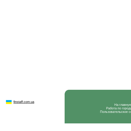
finstaff.com.ua
На главну
Работа по город
Пользовательское с