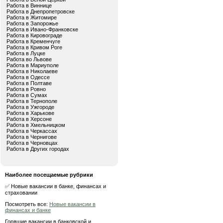
Работа в Виннице
Работа в Днепропетровске
Работа в Житомире
Работа в Запорожье
Работа в Ивано-Франковске
Работа в Кировограде
Работа в Кременчуге
Работа в Кривом Роге
Работа в Луцке
Работа во Львове
Работа в Мариуполе
Работа в Николаеве
Работа в Одессе
Работа в Полтаве
Работа в Ровно
Работа в Сумах
Работа в Тернополе
Работа в Ужгороде
Работа в Харькове
Работа в Херсоне
Работа в Хмельницком
Работа в Черкассах
Работа в Чернигове
Работа в Черновцах
Работа в Других городах
Наиболее посещаемые рубрики
✅ Новые вакансии в банке, финансах и
страховании
Посмотреть все:
Новые вакансии в
финансах и банке
Горящие вакансии в банковской и