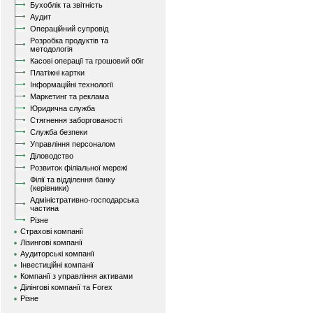
Бухоблік та звітність
Аудит
Операційний супровід
Розробка продуктів та
методологія
Касові операції та грошовий обіг
Платіжні картки
Інформаційні технології
Маркетинг та реклама
Юридична служба
Стягнення заборгованості
Служба безпеки
Управління персоналом
Діловодство
Розвиток філіальної мережі
Філії та відділення банку
(керівники)
Адміністративно-господарська
частина
Різне
Страхові компанії
Лізингові компанії
Аудиторські компанії
Інвестиційні компанії
Компанії з управління активами
Ділінгові компанії та Forex
Різне