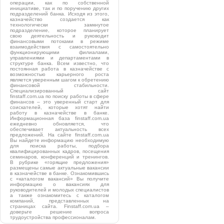
операции, как по собственной
инициативе, так и по поручению других
подразделений банка. Исходя из этого,
казначейство создается как
технологически замкнутое
подразделение, которое планирует
свою деятельность и руководит
финансовыми потоками в режиме
взаимодействия с самостоятельно
функционирующими филиалами,
управлениями и департаментами в
структуре банка. Всем известно, что
постоянная работа в казначействе с
возможностью карьерного роста
является уверенным шагом к обретению
финансовой стабильности.
Специализированный сайт
finstaff.com.ua по поиску работы в сфере
финансов – это уверенный старт для
соискателей, которые хотят найти
работу в казначействе в банке.
Информационная база finstaff.com.ua
ежедневно обновляется, что
обеспечивает актуальность всех
предложений. На сайте finstaff.com.ua
Вы найдете информацию необходимую
для поиска работы, подбора
квалифицированных кадров, посещения
семинаров, конференций и тренингов.
В рубрике «горящие предложения»
размещены самые актуальные вакансии
в казначействе в банке. Ознакомившись
с «каталогом вакансий» Вы получите
информацию о вакансиях для
руководителей и молодых специалистов
а также ознакомитесь с каталогом
компаний, представленных на
страницах сайта. Finstaff.com.ua –
доверьте решение вопроса
трудоустройства профессионалам.