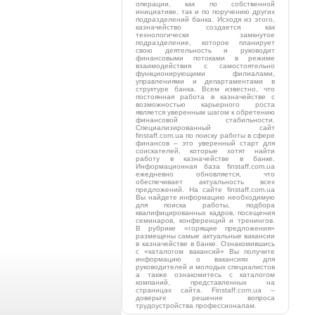
операции, как по собственной
инициативе, так и по поручению других
подразделений банка. Исходя из этого,
казначейство создается как
технологически замкнутое
подразделение, которое планирует
свою деятельность и руководит
финансовыми потоками в режиме
взаимодействия с самостоятельно
функционирующими филиалами,
управлениями и департаментами в
структуре банка. Всем известно, что
постоянная работа в казначействе с
возможностью карьерного роста
является уверенным шагом к обретению
финансовой стабильности.
Специализированный сайт
finstaff.com.ua по поиску работы в сфере
финансов – это уверенный старт для
соискателей, которые хотят найти
работу в казначействе в банке.
Информационная база finstaff.com.ua
ежедневно обновляется, что
обеспечивает актуальность всех
предложений. На сайте finstaff.com.ua
Вы найдете информацию необходимую
для поиска работы, подбора
квалифицированных кадров, посещения
семинаров, конференций и тренингов.
В рубрике «горящие предложения»
размещены самые актуальные вакансии
в казначействе в банке. Ознакомившись
с «каталогом вакансий» Вы получите
информацию о вакансиях для
руководителей и молодых специалистов
а также ознакомитесь с каталогом
компаний, представленных на
страницах сайта. Finstaff.com.ua –
доверьте решение вопроса
трудоустройства профессионалам.