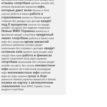
отзывы спортбанк
кредит онлайн без
мфо,
отказа
банковские вакансии
которые дают всем
деньги в долг
работа в
срочно
работа в банке
страховании
вакансии банков
кредит
кредит
готівкою без довідки про доходи
под 0 процентов
список rss
кредит
онлайн на картку без відмови терміново
Новые МФО Украины
вакансии в
кредитный
финансах
кредит спортбанк
лимит спортбанк
работа в банке киев
архив вакансий
мфо без лицензии
рейтинг кредитов онлайн
кредит
кредит
наличными без справки о доходах
готівкою київ
кредит наличными киев
работа в финансах
альфа банк киев
карта спортбанк
база мфо украины
спортбанк
микрозайм без отказа
кредит
неизвестные
онлайн на карту без отказа
мфо
кредит під 0 відсотків
маловідомі
малоизвестные мфо
мфо
невідомі
гроші в борг
мфо
всі мфо україни
вакансии банков украины
вакансии в банках
позика на картку з автоматичним
схваленням
Нові МФО України
точки
выдачи спортбанк