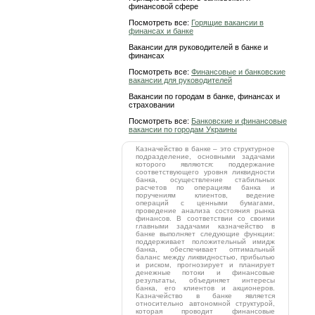
финансовой сфере
Посмотреть все:
Горящие вакансии в
финансах и банке
Вакансии для руководителей в банке и
финансах
Посмотреть все:
Финансовые и банковские
вакансии для руководителей
Вакансии по городам в банке, финансах и
страховании
Посмотреть все:
Банковские и финансовые
вакансии по городам Украины
Казначейство в банке – это структурное
подразделение, основными задачами
которого являются: поддержание
соответствующего уровня ликвидности
банка, осуществление стабильных
расчетов по операциям банка и
поручениям клиентов, ведение
операций с ценными бумагами,
проведение анализа состояния рынка
финансов. В соответствии со своими
главными задачами казначейство в
банке выполняет следующие функции:
поддерживает положительный имидж
банка, обеспечивает оптимальный
баланс между ликвидностью, прибылью
и риском, прогнозирует и планирует
денежные потоки и финансовые
результаты, объединяет интересы
банка, его клиентов и акционеров.
Казначейство в банке является
относительно автономной структурой,
которая проводит финансовые