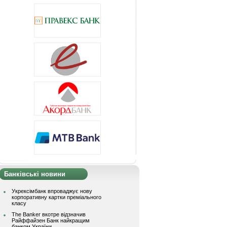
Банківські новини
Укрексімбанк впроваджує нову
корпоративну картки преміального
класу
The Banker вкотре відзначив
Райффайзен Банк найкращим
банком України