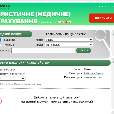
видкий пошук
Розширений пошук резюме
Вакансія
Місто
Резюме
Розділ
ві слова
ота и вакансии: Казначейство
ачейство
Город :
Рівне
Категория:
Работа в банке
ровать по:
региону
Подкатегория:
Казначейство
ff
> работа Рівне
>
Казначейство
Вибачте, але в цій категорії
на даний момент немає відкритих вакансій