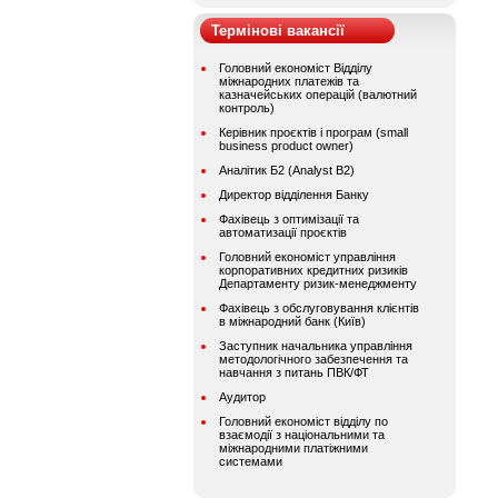
Термінові вакансії
Головний економіст Відділу
міжнародних платежів та
казначейських операцій (валютний
контроль)
Керівник проєктів і програм (small
business product owner)
Аналітик Б2 (Analyst B2)
Директор відділення Банку
Фахівець з оптимізації та
автоматизації проєктів
Головний економіст управління
корпоративних кредитних ризиків
Департаменту ризик-менеджменту
Фахівець з обслуговування клієнтів
в міжнародний банк (Київ)
Заступник начальника управління
методологічного забезпечення та
навчання з питань ПВК/ФТ
Аудитор
Головний економіст відділу по
взаємодії з національними та
міжнародними платіжними
системами