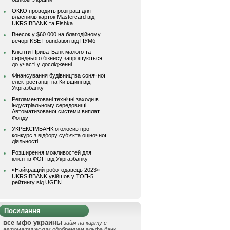
ОККО проводить розіграш для
власників карток Mastercard від
UKRSIBBANK та Fishka
Внесок у $60 000 на благодійному
вечорі KSE Foundation від ПУМб
Клієнти ПриватБанк малого та
середнього бізнесу запрошуються
до участі у дослідженні
Фінансування будівництва сонячної
електростанції на Київщині від
Укргазбанку
Регламентовані технічні заходи в
індустріальному середовищі
Автоматизованої системи виплат
Фонду
УКРЕКСІМБАНК оголосив про
конкурс з відбору суб’єкта оціночної
діяльності
Розширення можливостей для
клієнтів ФОП від Укргазбанку
«Найкращий роботодавець 2023»
UKRSIBBANK увійшов у ТОП-5
рейтингу від UGEN
Посилання
все мфо украины
займ на карту с
автоматическим одобрением
альфа банк