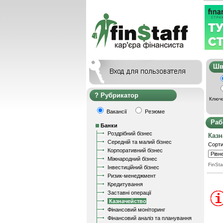
Ш
Рубрикатор
Ключо
Вакансії
Резюме
Раб
Банки
Роздрібний бізнес
Казн
Середній та малий бізнес
Сорти
Корпоративний бізнес
Міжнародний бізнес
FinSta
Інвестиційний бізнес
Ризик-менеджмент
Кредитування
Заставні операції
Казначейство
Фінансовий моніторинг
Фінансовий аналіз та планування