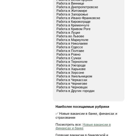
Работа в Виннице
Работа в Днепропетровске
Работа в Житомире
Работа в Запорожье
Работа в Ивано-Франковске
Работа в Кировограде
Работа в Кременчуге
Работа в Кривом Роге
Работа в Луцке
Работа во Львове
Работа в Мариуполе
Работа в Николаеве
Работа в Одессе
Работа в Полтаве
Работа в Ровно
Работа в Сумах
Работа в Тернополе
Работа в Ужгороде
Работа в Харькове
Работа в Херсоне
Работа в Хмельницком
Работа в Черкассах
Работа в Чернигове
Работа в Черновцах
Работа в Других городах
Наиболее посещаемые рубрики
✅ Новые вакансии в банке, финансах и
страховании
Посмотреть все:
Новые вакансии в
финансах и банке
Горящие вакансии в банковской и