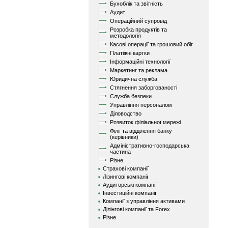
Бухоблік та звітність
Аудит
Операційний супровід
Розробка продуктів та
методологія
Касові операції та грошовий обіг
Платіжні картки
Інформаційні технології
Маркетинг та реклама
Юридична служба
Стягнення заборгованості
Служба безпеки
Управління персоналом
Діловодство
Розвиток філіальної мережі
Філії та відділення банку
(керівники)
Адміністративно-господарська
частина
Різне
Страхові компанії
Лізингові компанії
Аудиторські компанії
Інвестиційні компанії
Компанії з управління активами
Ділінгові компанії та Forex
Різне