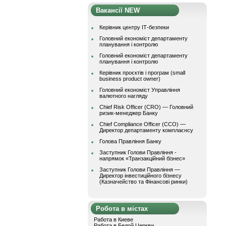
Вакансії NEW
Керівник центру ІТ-безпеки
Головний економіст департаменту
планування і контролю
Головний економіст департаменту
планування і контролю
Керівник проєктів і програм (small
business product owner)
Головний економіст Управління
валютного нагляду
Chief Risk Officer (CRO) — Головний
ризик-менеджер Банку
Chief Compliance Officer (CCO) —
Директор департаменту комплаєнсу
Голова Правління Банку
Заступник Голови Правління -
напрямок «Транзакційний бізнес»
Заступник Голови Правління —
Директор інвестиційного бізнесу
(Казначейство та Фінансові ринки)
Робота в містах
Работа в Киеве
Работа в Белой Церкви