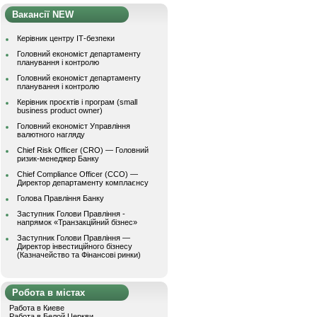
Вакансії NEW
Керівник центру ІТ-безпеки
Головний економіст департаменту
планування і контролю
Головний економіст департаменту
планування і контролю
Керівник проєктів і програм (small
business product owner)
Головний економіст Управління
валютного нагляду
Chief Risk Officer (CRO) — Головний
ризик-менеджер Банку
Chief Compliance Officer (CCO) —
Директор департаменту комплаєнсу
Голова Правління Банку
Заступник Голови Правління -
напрямок «Транзакційний бізнес»
Заступник Голови Правління —
Директор інвестиційного бізнесу
(Казначейство та Фінансові ринки)
Робота в містах
Работа в Киеве
Работа в Белой Церкви