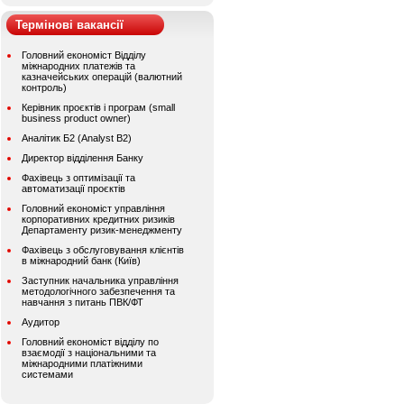
Термінові вакансії
Головний економіст Відділу
міжнародних платежів та
казначейських операцій (валютний
контроль)
Керівник проєктів і програм (small
business product owner)
Аналітик Б2 (Analyst B2)
Директор відділення Банку
Фахівець з оптимізації та
автоматизації проєктів
Головний економіст управління
корпоративних кредитних ризиків
Департаменту ризик-менеджменту
Фахівець з обслуговування клієнтів
в міжнародний банк (Київ)
Заступник начальника управління
методологічного забезпечення та
навчання з питань ПВК/ФТ
Аудитор
Головний економіст відділу по
взаємодії з національними та
міжнародними платіжними
системами