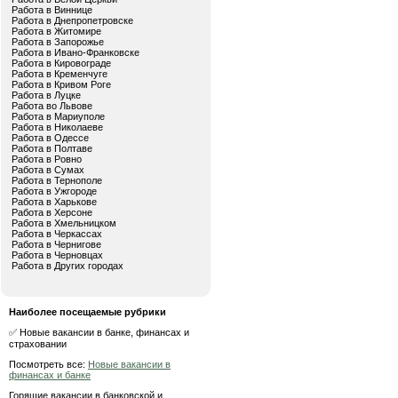
Работа в Виннице
Работа в Днепропетровске
Работа в Житомире
Работа в Запорожье
Работа в Ивано-Франковске
Работа в Кировограде
Работа в Кременчуге
Работа в Кривом Роге
Работа в Луцке
Работа во Львове
Работа в Мариуполе
Работа в Николаеве
Работа в Одессе
Работа в Полтаве
Работа в Ровно
Работа в Сумах
Работа в Тернополе
Работа в Ужгороде
Работа в Харькове
Работа в Херсоне
Работа в Хмельницком
Работа в Черкассах
Работа в Чернигове
Работа в Черновцах
Работа в Других городах
Наиболее посещаемые рубрики
✅ Новые вакансии в банке, финансах и
страховании
Посмотреть все:
Новые вакансии в
финансах и банке
Горящие вакансии в банковской и