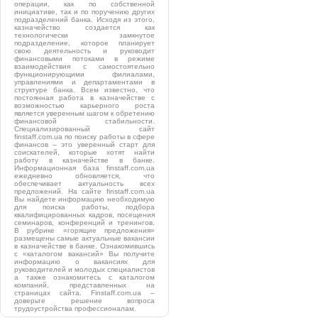
операции, как по собственной
инициативе, так и по поручению других
подразделений банка. Исходя из этого,
казначейство создается как
технологически замкнутое
подразделение, которое планирует
свою деятельность и руководит
финансовыми потоками в режиме
взаимодействия с самостоятельно
функционирующими филиалами,
управлениями и департаментами в
структуре банка. Всем известно, что
постоянная работа в казначействе с
возможностью карьерного роста
является уверенным шагом к обретению
финансовой стабильности.
Специализированный сайт
finstaff.com.ua по поиску работы в сфере
финансов – это уверенный старт для
соискателей, которые хотят найти
работу в казначействе в банке.
Информационная база finstaff.com.ua
ежедневно обновляется, что
обеспечивает актуальность всех
предложений. На сайте finstaff.com.ua
Вы найдете информацию необходимую
для поиска работы, подбора
квалифицированных кадров, посещения
семинаров, конференций и тренингов.
В рубрике «горящие предложения»
размещены самые актуальные вакансии
в казначействе в банке. Ознакомившись
с «каталогом вакансий» Вы получите
информацию о вакансиях для
руководителей и молодых специалистов
а также ознакомитесь с каталогом
компаний, представленных на
страницах сайта. Finstaff.com.ua –
доверьте решение вопроса
трудоустройства профессионалам.