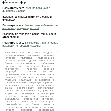
финансовой сфере
Посмотреть все:
Горящие вакансии в
финансах и банке
Вакансии для руководителей в банке и
финансах
Посмотреть все:
Финансовые и банковские
вакансии для руководителей
Вакансии по городам в банке, финансах и
страховании
Посмотреть все:
Банковские и финансовые
вакансии по городам Украины
Казначейство в банке – это структурное
подразделение, основными задачами
которого являются: поддержание
соответствующего уровня ликвидности
банка, осуществление стабильных
расчетов по операциям банка и
поручениям клиентов, ведение
операций с ценными бумагами,
проведение анализа состояния рынка
финансов. В соответствии со своими
главными задачами казначейство в
банке выполняет следующие функции:
поддерживает положительный имидж
банка, обеспечивает оптимальный
баланс между ликвидностью, прибылью
и риском, прогнозирует и планирует
денежные потоки и финансовые
результаты, объединяет интересы
банка, его клиентов и акционеров.
Казначейство в банке является
относительно автономной структурой,
которая проводит финансовые