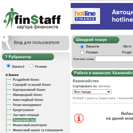
Швидкий пошу
Вакансія
Місто
Резюме
Розділ
Рубрикатор
Ключові слова
Вакансії
Резюме
Работа и вакансии: Казначейс
Банки
Роздрібний бізнес
Казначейство
Середній та малий бізнес
Сортировать по:
региону
Корпоративний бізнес
Міжнародний бізнес
FinStaff
> работа Севастопіль
>
Казначей
Інвестиційний бізнес
Ризик-менеджмент
Кредитування
Вибачт
Заставні операції
на даний мом
Казначейство
Фінансовий моніторинг
Фінансовий аналіз та планування