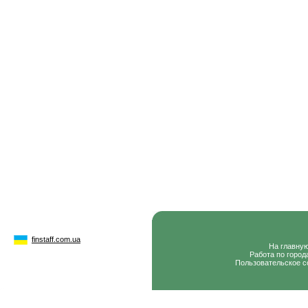
finstaff.com.ua
На главну
Работа по город
Пользовательское с