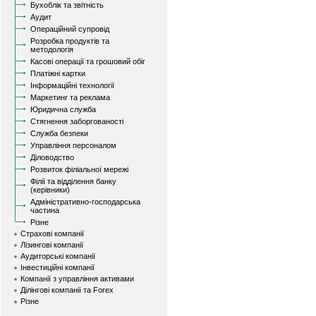
Бухоблік та звітність
Аудит
Операційний супровід
Розробка продуктів та
методологія
Касові операції та грошовий обіг
Платіжні картки
Інформаційні технології
Маркетинг та реклама
Юридична служба
Стягнення заборгованості
Служба безпеки
Управління персоналом
Діловодство
Розвиток філіальної мережі
Філії та відділення банку
(керівники)
Адміністративно-господарська
частина
Різне
Страхові компанії
Лізингові компанії
Аудиторські компанії
Інвестиційні компанії
Компанії з управління активами
Ділінгові компанії та Forex
Різне