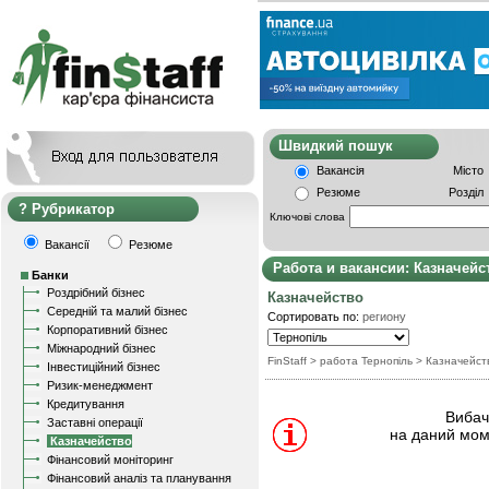
Швидкий пошу
Вакансія
Місто
Резюме
Розділ
Рубрикатор
Ключові слова
Вакансії
Резюме
Работа и вакансии: Казначейс
Банки
Роздрібний бізнес
Казначейство
Середній та малий бізнес
Сортировать по:
региону
Корпоративний бізнес
Міжнародний бізнес
FinStaff
> работа Тернопіль
>
Казначейст
Інвестиційний бізнес
Ризик-менеджмент
Кредитування
Вибачт
Заставні операції
на даний мом
Казначейство
Фінансовий моніторинг
Фінансовий аналіз та планування