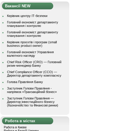
Вакансії NEW
Керівник центру ІТ-безпеки
Головний економіст департаменту
планування і контролю
Головний економіст департаменту
планування і контролю
Керівник проєктів і програм (small
business product owner)
Головний економіст Управління
валютного нагляду
Chief Risk Officer (CRO) — Головний
ризик-менеджер Банку
Chief Compliance Officer (CCO) —
Директор департаменту комплаєнсу
Голова Правління Банку
Заступник Голови Правління -
напрямок «Транзакційний бізнес»
Заступник Голови Правління —
Директор інвестиційного бізнесу
(Казначейство та Фінансові ринки)
Робота в містах
Работа в Киеве
Работа в Белой Церкви