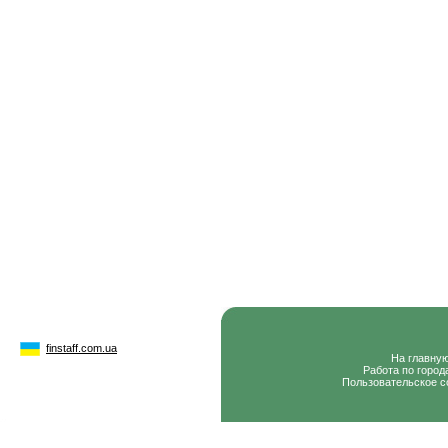
finstaff.com.ua
На главну
Работа по город
Пользовательское с