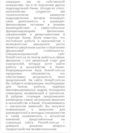
операции, как по собственной
инициативе, так и по поручению других
подразделений банка. Исходя из этого,
казначейство создается как
технологически замкнутое
подразделение, которое планирует
свою деятельность и руководит
финансовыми потоками в режиме
взаимодействия с самостоятельно
функционирующими филиалами,
управлениями и департаментами в
структуре банка. Всем известно, что
постоянная работа в казначействе с
возможностью карьерного роста
является уверенным шагом к обретению
финансовой стабильности.
Специализированный сайт
finstaff.com.ua по поиску работы в сфере
финансов – это уверенный старт для
соискателей, которые хотят найти
работу в казначействе в банке.
Информационная база finstaff.com.ua
ежедневно обновляется, что
обеспечивает актуальность всех
предложений. На сайте finstaff.com.ua
Вы найдете информацию необходимую
для поиска работы, подбора
квалифицированных кадров, посещения
семинаров, конференций и тренингов.
В рубрике «горящие предложения»
размещены самые актуальные вакансии
в казначействе в банке. Ознакомившись
с «каталогом вакансий» Вы получите
информацию о вакансиях для
руководителей и молодых специалистов
а также ознакомитесь с каталогом
компаний, представленных на
страницах сайта. Finstaff.com.ua –
доверьте решение вопроса
трудоустройства профессионалам.