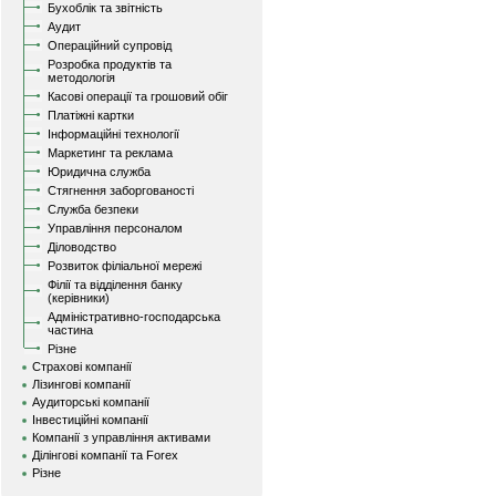
Бухоблік та звітність
Аудит
Операційний супровід
Розробка продуктів та
методологія
Касові операції та грошовий обіг
Платіжні картки
Інформаційні технології
Маркетинг та реклама
Юридична служба
Стягнення заборгованості
Служба безпеки
Управління персоналом
Діловодство
Розвиток філіальної мережі
Філії та відділення банку
(керівники)
Адміністративно-господарська
частина
Різне
Страхові компанії
Лізингові компанії
Аудиторські компанії
Інвестиційні компанії
Компанії з управління активами
Ділінгові компанії та Forex
Різне