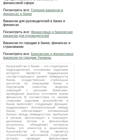
финансовой сфере
Посмотреть все:
Горящие вакансии в
финансах и банке
Вакансии для руководителей в банке и
финансах
Посмотреть все:
Финансовые и банковские
вакансии для руководителей
Вакансии по городам в банке, финансах и
страховании
Посмотреть все:
Банковские и финансовые
вакансии по городам Украины
Казначейство в банке – это структурное
подразделение, основными задачами
которого являются: поддержание
соответствующего уровня ликвидности
банка, осуществление стабильных
расчетов по операциям банка и
поручениям клиентов, ведение
операций с ценными бумагами,
проведение анализа состояния рынка
финансов. В соответствии со своими
главными задачами казначейство в
банке выполняет следующие функции:
поддерживает положительный имидж
банка, обеспечивает оптимальный
баланс между ликвидностью, прибылью
и риском, прогнозирует и планирует
денежные потоки и финансовые
результаты, объединяет интересы
банка, его клиентов и акционеров.
Казначейство в банке является
относительно автономной структурой,
которая проводит финансовые