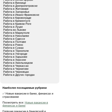
Работа в Виннице
Работа в Днепропетровске
Работа в Житомире
Работа в Запорожье
Работа в Ивано-Франковске
Работа в Кировограде
Работа в Кременчуге
Работа в Кривом Роге
Работа в Луцке
Работа во Львове
Работа в Мариуполе
Работа в Николаеве
Работа в Одессе
Работа в Полтаве
Работа в Ровно
Работа в Сумах
Работа в Тернополе
Работа в Ужгороде
Работа в Харькове
Работа в Херсоне
Работа в Хмельницком
Работа в Черкассах
Работа в Чернигове
Работа в Черновцах
Работа в Других городах
Наиболее посещаемые рубрики
✅ Новые вакансии в банке, финансах и
страховании
Посмотреть все:
Новые вакансии в
финансах и банке
Горящие вакансии в банковской и