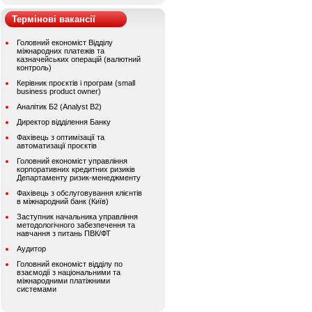
Термінові вакансії
Головний економіст Відділу
міжнародних платежів та
казначейських операцій (валютний
контроль)
Керівник проєктів і програм (small
business product owner)
Аналітик Б2 (Analyst B2)
Директор відділення Банку
Фахівець з оптимізації та
автоматизації проєктів
Головний економіст управління
корпоративних кредитних ризиків
Департаменту ризик-менеджменту
Фахівець з обслуговування клієнтів
в міжнародний банк (Київ)
Заступник начальника управління
методологічного забезпечення та
навчання з питань ПВК/ФТ
Аудитор
Головний економіст відділу по
взаємодії з національними та
міжнародними платіжними
системами